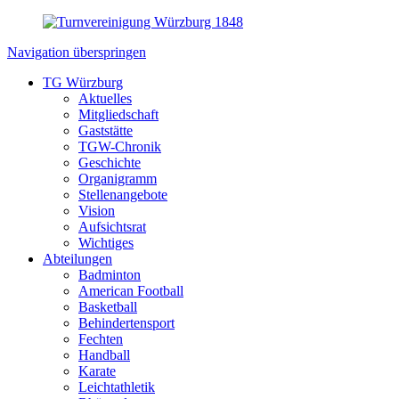
Navigation überspringen
TG Würzburg
Aktuelles
Mitgliedschaft
Gaststätte
TGW-Chronik
Geschichte
Organigramm
Stellenangebote
Vision
Aufsichtsrat
Wichtiges
Abteilungen
Badminton
American Football
Basketball
Behindertensport
Fechten
Handball
Karate
Leichtathletik