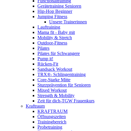
Functionaltraining
Gerätetraining Senioren
Hip-Hop Beginner
Jumping Fitness
Unsere Trainerinnen
Lauftraining
Mama fit - Baby mit
Mobility & Stretch
Outdoor-Fitness
Pilates
Pilates für Schwangere
Pump it!
Rücken-Fit
Sandsack Workout
TRX®- Schlingentraining
Core-Starke Mitte
Sturzprävention für Senioren
Mixed Workout
Strength & Mobility
Zeit für dich-TGW Frauenkurs
Kraftraum
KRAFTRAUM
Öffnungszeiten
Trainingbereich
Probetraining