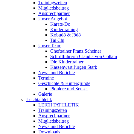
Trainingszeiten
Mitgliedsbeitrag
Ansprechpartner
Unser Angebot
Karate-Dō
Kindertraining
Kobudō & Jōdō
Tai Chi
Unser Team
Cheftrainer Franz Scheiner
Schriftführerin Claudia von Collani
Die Kindertrainer
Kassenwart Jürgen Stark
News und Berichte
Termine
Geschichte & Hintergründe
Pioniere und Sensei
Galerie
Leichtathletik
LEICHTATHLETIK
Trainingszeiten
Ansprechpartner
Mitgliedsbeitrag
News und Berichte
Downloads