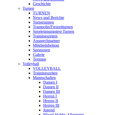
Geschichte
Turnen
TURNEN
News und Berichte
Turngruppen
Trampolin/Freizeitturnen
Sporteignungstest Turnen
Trainingszeiten
Ansprechpartner
Mitgliedsbeitrag
Sponsoren
Galerie
Termine
Volleyball
VOLLEYBALL
Trainingszeiten
Mannschaften
Damen I
Damen II
Damen III
Herren I
Herren II
Herren III
Jugend
Mixed-Hobby Allgemein