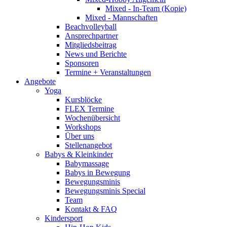
Mixed - In-Team (Kopie)
Mixed - Mannschaften
Beachvolleyball
Ansprechpartner
Mitgliedsbeitrag
News und Berichte
Sponsoren
Termine + Veranstaltungen
Angebote
Yoga
Kursblöcke
FLEX Termine
Wochenübersicht
Workshops
Über uns
Stellenangebot
Babys & Kleinkinder
Babymassage
Babys in Bewegung
Bewegungsminis
Bewegungsminis Special
Team
Kontakt & FAQ
Kindersport