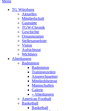
Menü
TG Würzburg
Aktuelles
Mitgliedschaft
Gaststätte
TGW-Chronik
Geschichte
Organigramm
Stellenangebote
Vision
Aufsichtsrat
Wichtiges
Abteilungen
Badminton
Badminton
Trainingszeiten
Ansprechpartner
Mitgliedsbeitrag
Mannschaften
Galerie
« Abteilungen
American Football
Basketball
Basketball