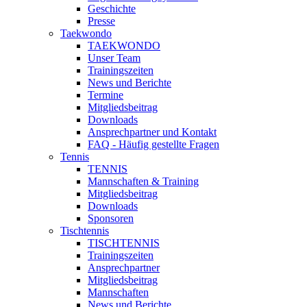
Geschichte
Presse
Taekwondo
TAEKWONDO
Unser Team
Trainingszeiten
News und Berichte
Termine
Mitgliedsbeitrag
Downloads
Ansprechpartner und Kontakt
FAQ - Häufig gestellte Fragen
Tennis
TENNIS
Mannschaften & Training
Mitgliedsbeitrag
Downloads
Sponsoren
Tischtennis
TISCHTENNIS
Trainingszeiten
Ansprechpartner
Mitgliedsbeitrag
Mannschaften
News und Berichte