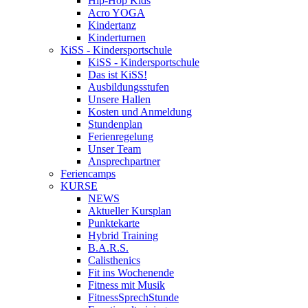
Hip-Hop Kids
Acro YOGA
Kindertanz
Kinderturnen
KiSS - Kindersportschule
KiSS - Kindersportschule
Das ist KiSS!
Ausbildungsstufen
Unsere Hallen
Kosten und Anmeldung
Stundenplan
Ferienregelung
Unser Team
Ansprechpartner
Feriencamps
KURSE
NEWS
Aktueller Kursplan
Punktekarte
Hybrid Training
B.A.R.S.
Calisthenics
Fit ins Wochenende
Fitness mit Musik
FitnessSprechStunde