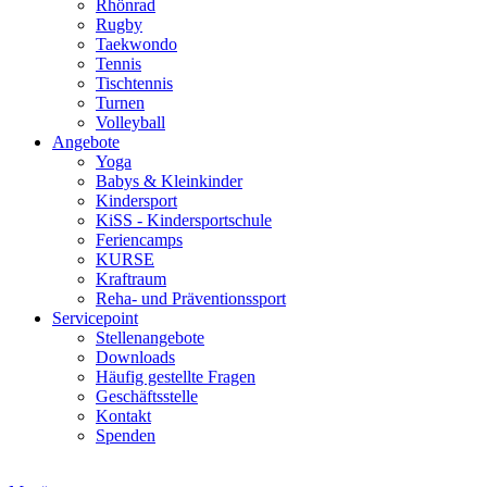
Rhönrad
Rugby
Taekwondo
Tennis
Tischtennis
Turnen
Volleyball
Angebote
Yoga
Babys & Kleinkinder
Kindersport
KiSS - Kindersportschule
Feriencamps
KURSE
Kraftraum
Reha- und Präventionssport
Servicepoint
Stellenangebote
Downloads
Häufig gestellte Fragen
Geschäftsstelle
Kontakt
Spenden