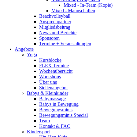
Mixed - In-Team (Kopie)
Mixed - Mannschaften
Beachvolleyball
Ansprechpartner
Mitgliedsbeitrag
News und Berichte
Sponsoren
Termine + Veranstaltungen
Angebote
Yoga
Kursblöcke
FLEX Termine
Wochenübersicht
Workshops
Über uns
Stellenangebot
Babys & Kleinkinder
Babymassage
Babys in Bewegung
Bewegungsminis
Bewegungsminis Special
Team
Kontakt & FAQ
Kindersport