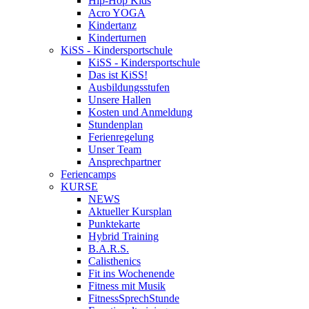
Hip-Hop Kids
Acro YOGA
Kindertanz
Kinderturnen
KiSS - Kindersportschule
KiSS - Kindersportschule
Das ist KiSS!
Ausbildungsstufen
Unsere Hallen
Kosten und Anmeldung
Stundenplan
Ferienregelung
Unser Team
Ansprechpartner
Feriencamps
KURSE
NEWS
Aktueller Kursplan
Punktekarte
Hybrid Training
B.A.R.S.
Calisthenics
Fit ins Wochenende
Fitness mit Musik
FitnessSprechStunde