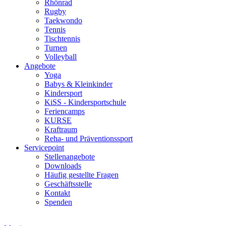
Rhönrad
Rugby
Taekwondo
Tennis
Tischtennis
Turnen
Volleyball
Angebote
Yoga
Babys & Kleinkinder
Kindersport
KiSS - Kindersportschule
Feriencamps
KURSE
Kraftraum
Reha- und Präventionssport
Servicepoint
Stellenangebote
Downloads
Häufig gestellte Fragen
Geschäftsstelle
Kontakt
Spenden