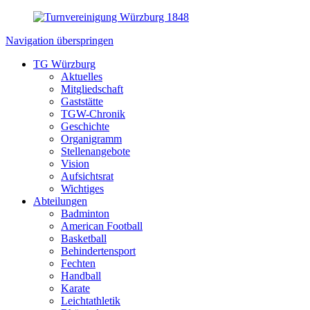
Navigation überspringen
TG Würzburg
Aktuelles
Mitgliedschaft
Gaststätte
TGW-Chronik
Geschichte
Organigramm
Stellenangebote
Vision
Aufsichtsrat
Wichtiges
Abteilungen
Badminton
American Football
Basketball
Behindertensport
Fechten
Handball
Karate
Leichtathletik