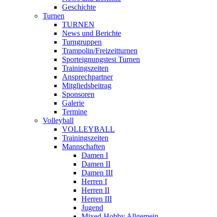
Geschichte
Turnen
TURNEN
News und Berichte
Turngruppen
Trampolin/Freizeitturnen
Sporteignungstest Turnen
Trainingszeiten
Ansprechpartner
Mitgliedsbeitrag
Sponsoren
Galerie
Termine
Volleyball
VOLLEYBALL
Trainingszeiten
Mannschaften
Damen I
Damen II
Damen III
Herren I
Herren II
Herren III
Jugend
Mixed-Hobby Allgemein