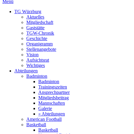
Menü
TG Würzburg
Aktuelles
Mitgliedschaft
Gaststätte
TGW-Chronik
Geschichte
Organigramm
Stellenangebote
Vision
Aufsichtsrat
Wichtiges
Abteilungen
Badminton
Badminton
Trainingszeiten
Ansprechpartner
Mitgliedsbeitrag
Mannschaften
Galerie
« Abteilungen
American Football
Basketball
Basketball