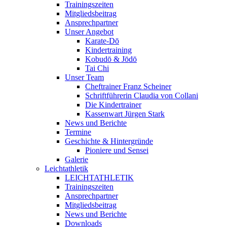
Trainingszeiten
Mitgliedsbeitrag
Ansprechpartner
Unser Angebot
Karate-Dō
Kindertraining
Kobudō & Jōdō
Tai Chi
Unser Team
Cheftrainer Franz Scheiner
Schriftführerin Claudia von Collani
Die Kindertrainer
Kassenwart Jürgen Stark
News und Berichte
Termine
Geschichte & Hintergründe
Pioniere und Sensei
Galerie
Leichtathletik
LEICHTATHLETIK
Trainingszeiten
Ansprechpartner
Mitgliedsbeitrag
News und Berichte
Downloads