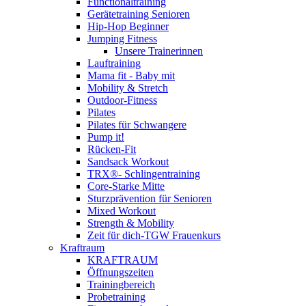
Functionaltraining
Gerätetraining Senioren
Hip-Hop Beginner
Jumping Fitness
Unsere Trainerinnen
Lauftraining
Mama fit - Baby mit
Mobility & Stretch
Outdoor-Fitness
Pilates
Pilates für Schwangere
Pump it!
Rücken-Fit
Sandsack Workout
TRX®- Schlingentraining
Core-Starke Mitte
Sturzprävention für Senioren
Mixed Workout
Strength & Mobility
Zeit für dich-TGW Frauenkurs
Kraftraum
KRAFTRAUM
Öffnungszeiten
Trainingbereich
Probetraining