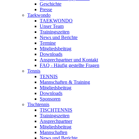
Geschichte
Presse
Taekwondo
TAEKWONDO
Unser Team
Trainingszeiten
News und Berichte
Termine
Mitgliedsbeitrag
Downloads
Ansprechpartner und Kontakt
FAQ - Häufig gestellte Fragen
Tennis
TENNIS
Mannschaften & Training
Mitgliedsbeitrag
Downloads
Sponsoren
Tischtennis
TISCHTENNIS
Trainingszeiten
Ansprechpartner
Mitgliedsbeitrag
Mannschaften
News und Berichte