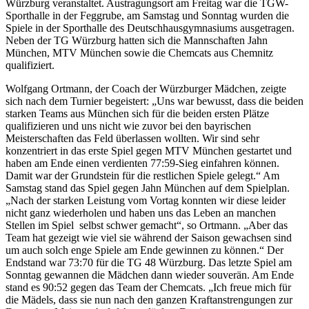
Würzburg veranstaltet. Austragungsort am Freitag war die TGW-
Sporthalle in der Feggrube, am Samstag und Sonntag wurden die
Spiele in der Sporthalle des Deutschhausgymnasiums ausgetragen.
Neben der TG Würzburg hatten sich die Mannschaften Jahn
München, MTV München sowie die Chemcats aus Chemnitz
qualifiziert.
Wolfgang Ortmann, der Coach der Würzburger Mädchen, zeigte
sich nach dem Turnier begeistert: „Uns war bewusst, dass die beiden
starken Teams aus München sich für die beiden ersten Plätze
qualifizieren und uns nicht wie zuvor bei den bayrischen
Meisterschaften das Feld überlassen wollten. Wir sind sehr
konzentriert in das erste Spiel gegen MTV München gestartet und
haben am Ende einen verdienten 77:59-Sieg einfahren können.
Damit war der Grundstein für die restlichen Spiele gelegt.“ Am
Samstag stand das Spiel gegen Jahn München auf dem Spielplan.
„Nach der starken Leistung vom Vortag konnten wir diese leider
nicht ganz wiederholen und haben uns das Leben an manchen
Stellen im Spiel selbst schwer gemacht“, so Ortmann. „Aber das
Team hat gezeigt wie viel sie während der Saison gewachsen sind
um auch solch enge Spiele am Ende gewinnen zu können.“ Der
Endstand war 73:70 für die TG 48 Würzburg. Das letzte Spiel am
Sonntag gewannen die Mädchen dann wieder souverän. Am Ende
stand es 90:52 gegen das Team der Chemcats. „Ich freue mich für
die Mädels, dass sie nun nach den ganzen Kraftanstrengungen zur