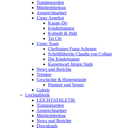
Trainingszeiten
Mitgliedsbeitrag
Ansprechpartner
Unser Angebot
Karate-Dō
Kindertraining
Kobudō & Jōdō
Tai Chi
Unser Team
Cheftrainer Franz Scheiner
Schriftführerin Claudia von Collani
Die Kindertrainer
Kassenwart Jürgen Stark
News und Berichte
Termine
Geschichte & Hintergründe
Pioniere und Sensei
Galerie
Leichtathletik
LEICHTATHLETIK
Trainingszeiten
Ansprechpartner
Mitgliedsbeitrag
News und Berichte
Downloads