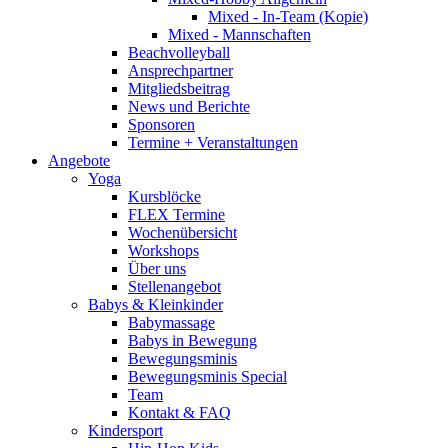
Mixed - In-Team (Kopie)
Mixed - Mannschaften
Beachvolleyball
Ansprechpartner
Mitgliedsbeitrag
News und Berichte
Sponsoren
Termine + Veranstaltungen
Angebote
Yoga
Kursblöcke
FLEX Termine
Wochenübersicht
Workshops
Über uns
Stellenangebot
Babys & Kleinkinder
Babymassage
Babys in Bewegung
Bewegungsminis
Bewegungsminis Special
Team
Kontakt & FAQ
Kindersport