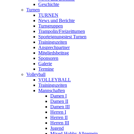
Geschichte
Turnen
TURNEN
News und Berichte
Turngruppen
Trampolin/Freizeitturnen
Sporteignungstest Turnen
Trainingszeiten
Ansprechpartner
Mitgliedsbeitrag
Sponsoren
Galerie
Termine
Volleyball
VOLLEYBALL
Trainingszeiten
Mannschaften
Damen I
Damen II
Damen III
Herren I
Herren II
Herren III
Jugend
Mixed-Hobby Allgemein