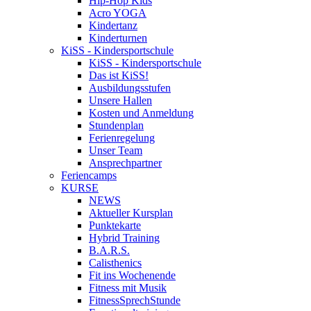
Hip-Hop Kids
Acro YOGA
Kindertanz
Kinderturnen
KiSS - Kindersportschule
KiSS - Kindersportschule
Das ist KiSS!
Ausbildungsstufen
Unsere Hallen
Kosten und Anmeldung
Stundenplan
Ferienregelung
Unser Team
Ansprechpartner
Feriencamps
KURSE
NEWS
Aktueller Kursplan
Punktekarte
Hybrid Training
B.A.R.S.
Calisthenics
Fit ins Wochenende
Fitness mit Musik
FitnessSprechStunde