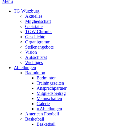
Menü
TG Würzburg
Aktuelles
Mitgliedschaft
Gaststätte
TGW-Chronik
Geschichte
Organigramm
Stellenangebote
Vision
Aufsichtsrat
Wichtiges
Abteilungen
Badminton
Badminton
Trainingszeiten
Ansprechpartner
Mitgliedsbeitrag
Mannschaften
Galerie
« Abteilungen
American Football
Basketball
Basketball