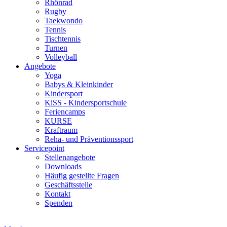
Rhönrad
Rugby
Taekwondo
Tennis
Tischtennis
Turnen
Volleyball
Angebote
Yoga
Babys & Kleinkinder
Kindersport
KiSS - Kindersportschule
Feriencamps
KURSE
Kraftraum
Reha- und Präventionssport
Servicepoint
Stellenangebote
Downloads
Häufig gestellte Fragen
Geschäftsstelle
Kontakt
Spenden