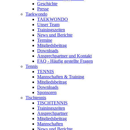
Geschichte
Presse
Taekwondo
TAEKWONDO
Unser Team
Trainingszeiten
News und Berichte
Termine
Mitgliedsbeitrag
Downloads
Ansprechpartner und Kontakt
FAQ - Häufig gestellte Fragen
Tennis
TENNIS
Mannschaften & Training
Mitgliedsbeitrag
Downloads
Sponsoren
Tischtennis
TISCHTENNIS
Trainingszeiten
Ansprechpartner
Mitgliedsbeitrag
Mannschaften
News und Berichte