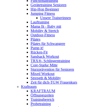
Functionaltraining
Gerätetraining Senioren
Hip-Hop Beginner
Jumping Fitness
Unsere Trainerinnen
Lauftraining
Mama fit - Baby mit
Mobility & Stretch
Outdoor-Fitness
Pilates
Pilates für Schwangere
Pump it!
Rücken-Fit
Sandsack Workout
TRX®- Schlingentraining
Core-Starke Mitte
Sturzprävention für Senioren
Mixed Workout
Strength & Mobility
Zeit für dich-TGW Frauenkurs
Kraftraum
KRAFTRAUM
Öffnungszeiten
Trainingbereich
Probetraining