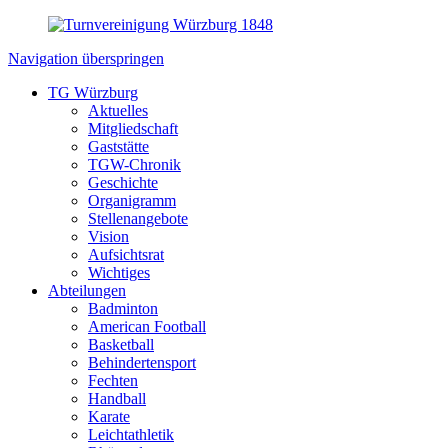
Navigation überspringen
TG Würzburg
Aktuelles
Mitgliedschaft
Gaststätte
TGW-Chronik
Geschichte
Organigramm
Stellenangebote
Vision
Aufsichtsrat
Wichtiges
Abteilungen
Badminton
American Football
Basketball
Behindertensport
Fechten
Handball
Karate
Leichtathletik