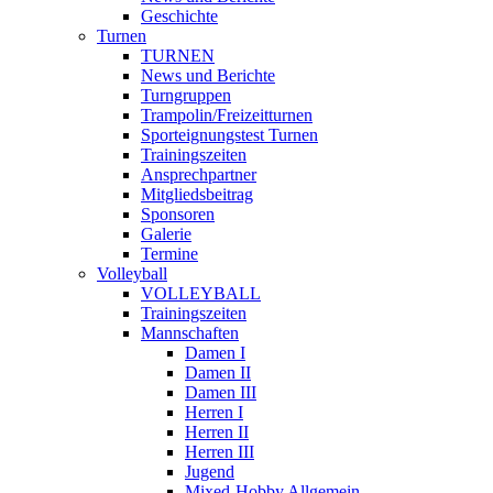
Geschichte
Turnen
TURNEN
News und Berichte
Turngruppen
Trampolin/Freizeitturnen
Sporteignungstest Turnen
Trainingszeiten
Ansprechpartner
Mitgliedsbeitrag
Sponsoren
Galerie
Termine
Volleyball
VOLLEYBALL
Trainingszeiten
Mannschaften
Damen I
Damen II
Damen III
Herren I
Herren II
Herren III
Jugend
Mixed-Hobby Allgemein