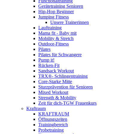
Functionaltraining
Gerätetraining Senioren
Hip-Hop Beginner
Jumping Fitness
Unsere Trainerinnen
Lauftraining
Mama fit - Baby mit
Mobility & Stretch
Outdoor-Fitness
Pilates
Pilates für Schwangere
Pump it!
Rücken-Fit
Sandsack Workout
TRX®- Schlingentraining
Core-Starke Mitte
Sturzprävention für Senioren
Mixed Workout
Strength & Mobility
Zeit für dich-TGW Frauenkurs
Kraftraum
KRAFTRAUM
Öffnungszeiten
Trainingbereich
Probetraining