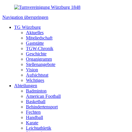
Navigation überspringen
TG Würzburg
Aktuelles
Mitgliedschaft
Gaststätte
TGW-Chronik
Geschichte
Organigramm
Stellenangebote
Vision
Aufsichtsrat
Wichtiges
Abteilungen
Badminton
American Football
Basketball
Behindertensport
Fechten
Handball
Karate
Leichtathletik