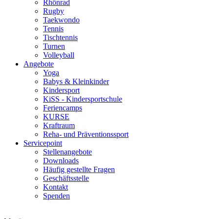
Rhönrad
Rugby
Taekwondo
Tennis
Tischtennis
Turnen
Volleyball
Angebote
Yoga
Babys & Kleinkinder
Kindersport
KiSS - Kindersportschule
Feriencamps
KURSE
Kraftraum
Reha- und Präventionssport
Servicepoint
Stellenangebote
Downloads
Häufig gestellte Fragen
Geschäftsstelle
Kontakt
Spenden