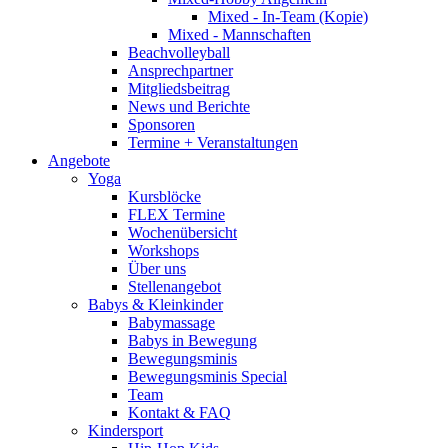
Mixed - In-Team (Kopie)
Mixed - Mannschaften
Beachvolleyball
Ansprechpartner
Mitgliedsbeitrag
News und Berichte
Sponsoren
Termine + Veranstaltungen
Angebote
Yoga
Kursblöcke
FLEX Termine
Wochenübersicht
Workshops
Über uns
Stellenangebot
Babys & Kleinkinder
Babymassage
Babys in Bewegung
Bewegungsminis
Bewegungsminis Special
Team
Kontakt & FAQ
Kindersport