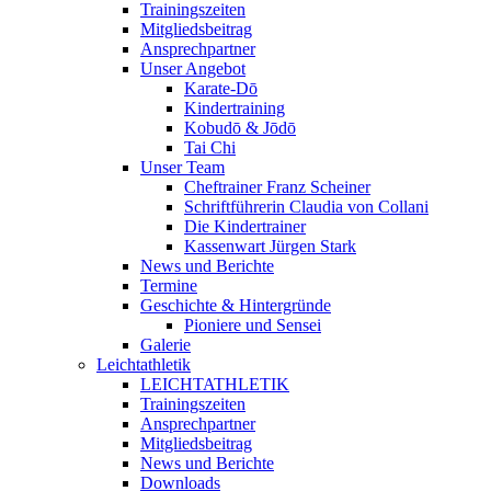
Trainingszeiten
Mitgliedsbeitrag
Ansprechpartner
Unser Angebot
Karate-Dō
Kindertraining
Kobudō & Jōdō
Tai Chi
Unser Team
Cheftrainer Franz Scheiner
Schriftführerin Claudia von Collani
Die Kindertrainer
Kassenwart Jürgen Stark
News und Berichte
Termine
Geschichte & Hintergründe
Pioniere und Sensei
Galerie
Leichtathletik
LEICHTATHLETIK
Trainingszeiten
Ansprechpartner
Mitgliedsbeitrag
News und Berichte
Downloads