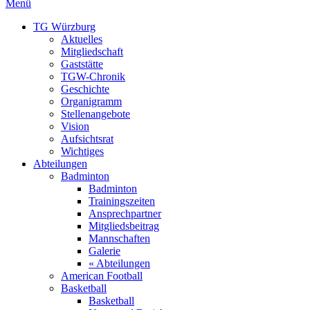
Menü
TG Würzburg
Aktuelles
Mitgliedschaft
Gaststätte
TGW-Chronik
Geschichte
Organigramm
Stellenangebote
Vision
Aufsichtsrat
Wichtiges
Abteilungen
Badminton
Badminton
Trainingszeiten
Ansprechpartner
Mitgliedsbeitrag
Mannschaften
Galerie
« Abteilungen
American Football
Basketball
Basketball