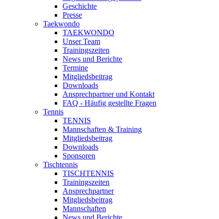
Geschichte
Presse
Taekwondo
TAEKWONDO
Unser Team
Trainingszeiten
News und Berichte
Termine
Mitgliedsbeitrag
Downloads
Ansprechpartner und Kontakt
FAQ - Häufig gestellte Fragen
Tennis
TENNIS
Mannschaften & Training
Mitgliedsbeitrag
Downloads
Sponsoren
Tischtennis
TISCHTENNIS
Trainingszeiten
Ansprechpartner
Mitgliedsbeitrag
Mannschaften
News und Berichte