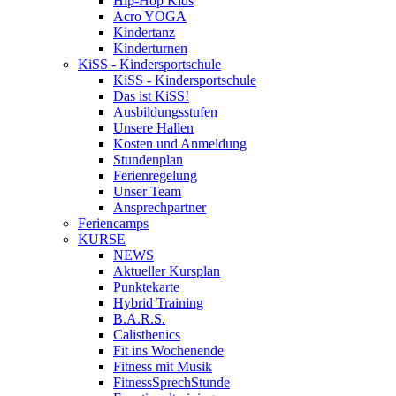
Hip-Hop Kids
Acro YOGA
Kindertanz
Kinderturnen
KiSS - Kindersportschule
KiSS - Kindersportschule
Das ist KiSS!
Ausbildungsstufen
Unsere Hallen
Kosten und Anmeldung
Stundenplan
Ferienregelung
Unser Team
Ansprechpartner
Feriencamps
KURSE
NEWS
Aktueller Kursplan
Punktekarte
Hybrid Training
B.A.R.S.
Calisthenics
Fit ins Wochenende
Fitness mit Musik
FitnessSprechStunde