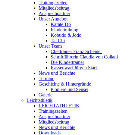
Trainingszeiten
Mitgliedsbeitrag
Ansprechpartner
Unser Angebot
Karate-Dō
Kindertraining
Kobudō & Jōdō
Tai Chi
Unser Team
Cheftrainer Franz Scheiner
Schriftführerin Claudia von Collani
Die Kindertrainer
Kassenwart Jürgen Stark
News und Berichte
Termine
Geschichte & Hintergründe
Pioniere und Sensei
Galerie
Leichtathletik
LEICHTATHLETIK
Trainingszeiten
Ansprechpartner
Mitgliedsbeitrag
News und Berichte
Downloads