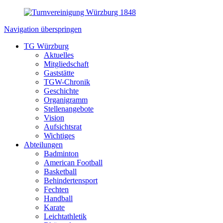
Navigation überspringen
TG Würzburg
Aktuelles
Mitgliedschaft
Gaststätte
TGW-Chronik
Geschichte
Organigramm
Stellenangebote
Vision
Aufsichtsrat
Wichtiges
Abteilungen
Badminton
American Football
Basketball
Behindertensport
Fechten
Handball
Karate
Leichtathletik