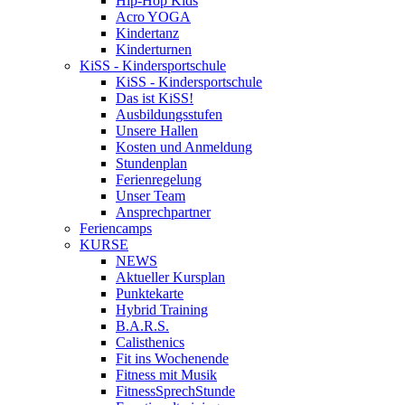
Hip-Hop Kids
Acro YOGA
Kindertanz
Kinderturnen
KiSS - Kindersportschule
KiSS - Kindersportschule
Das ist KiSS!
Ausbildungsstufen
Unsere Hallen
Kosten und Anmeldung
Stundenplan
Ferienregelung
Unser Team
Ansprechpartner
Feriencamps
KURSE
NEWS
Aktueller Kursplan
Punktekarte
Hybrid Training
B.A.R.S.
Calisthenics
Fit ins Wochenende
Fitness mit Musik
FitnessSprechStunde