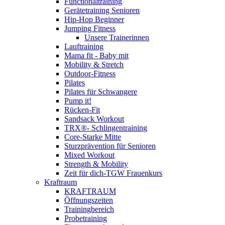
Functionaltraining
Gerätetraining Senioren
Hip-Hop Beginner
Jumping Fitness
Unsere Trainerinnen
Lauftraining
Mama fit - Baby mit
Mobility & Stretch
Outdoor-Fitness
Pilates
Pilates für Schwangere
Pump it!
Rücken-Fit
Sandsack Workout
TRX®- Schlingentraining
Core-Starke Mitte
Sturzprävention für Senioren
Mixed Workout
Strength & Mobility
Zeit für dich-TGW Frauenkurs
Kraftraum
KRAFTRAUM
Öffnungszeiten
Trainingbereich
Probetraining