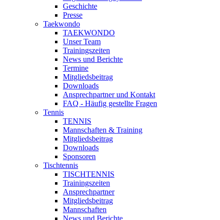
Geschichte
Presse
Taekwondo
TAEKWONDO
Unser Team
Trainingszeiten
News und Berichte
Termine
Mitgliedsbeitrag
Downloads
Ansprechpartner und Kontakt
FAQ - Häufig gestellte Fragen
Tennis
TENNIS
Mannschaften & Training
Mitgliedsbeitrag
Downloads
Sponsoren
Tischtennis
TISCHTENNIS
Trainingszeiten
Ansprechpartner
Mitgliedsbeitrag
Mannschaften
News und Berichte