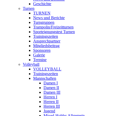
Geschichte
Turnen
TURNEN
News und Berichte
Turngruppen
Trampolin/Freizeitturnen
Sporteignungstest Turnen
Trainingszeiten
Ansprechpartner
Mitgliedsbeitrag
Sponsoren
Galerie
Termine
Volleyball
VOLLEYBALL
Trainingszeiten
Mannschaften
Damen I
Damen II
Damen III
Herren I
Herren II
Herren III
Jugend
Mixed-Hobby Allgemein