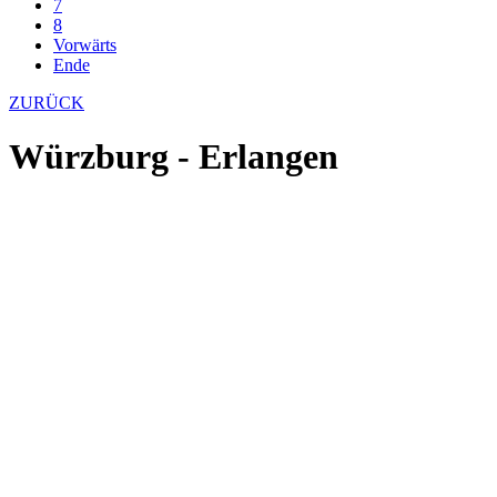
7
8
Vorwärts
Ende
ZURÜCK
Würzburg - Erlangen