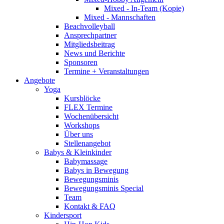
Mixed - In-Team (Kopie)
Mixed - Mannschaften
Beachvolleyball
Ansprechpartner
Mitgliedsbeitrag
News und Berichte
Sponsoren
Termine + Veranstaltungen
Angebote
Yoga
Kursblöcke
FLEX Termine
Wochenübersicht
Workshops
Über uns
Stellenangebot
Babys & Kleinkinder
Babymassage
Babys in Bewegung
Bewegungsminis
Bewegungsminis Special
Team
Kontakt & FAQ
Kindersport