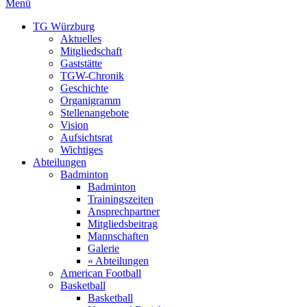
Menü
TG Würzburg
Aktuelles
Mitgliedschaft
Gaststätte
TGW-Chronik
Geschichte
Organigramm
Stellenangebote
Vision
Aufsichtsrat
Wichtiges
Abteilungen
Badminton
Badminton
Trainingszeiten
Ansprechpartner
Mitgliedsbeitrag
Mannschaften
Galerie
« Abteilungen
American Football
Basketball
Basketball