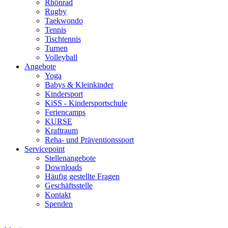
Rhönrad
Rugby
Taekwondo
Tennis
Tischtennis
Turnen
Volleyball
Angebote
Yoga
Babys & Kleinkinder
Kindersport
KiSS - Kindersportschule
Feriencamps
KURSE
Kraftraum
Reha- und Präventionssport
Servicepoint
Stellenangebote
Downloads
Häufig gestellte Fragen
Geschäftsstelle
Kontakt
Spenden