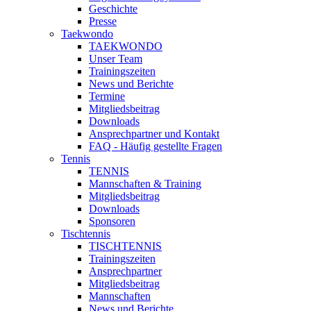
Geschichte
Presse
Taekwondo
TAEKWONDO
Unser Team
Trainingszeiten
News und Berichte
Termine
Mitgliedsbeitrag
Downloads
Ansprechpartner und Kontakt
FAQ - Häufig gestellte Fragen
Tennis
TENNIS
Mannschaften & Training
Mitgliedsbeitrag
Downloads
Sponsoren
Tischtennis
TISCHTENNIS
Trainingszeiten
Ansprechpartner
Mitgliedsbeitrag
Mannschaften
News und Berichte