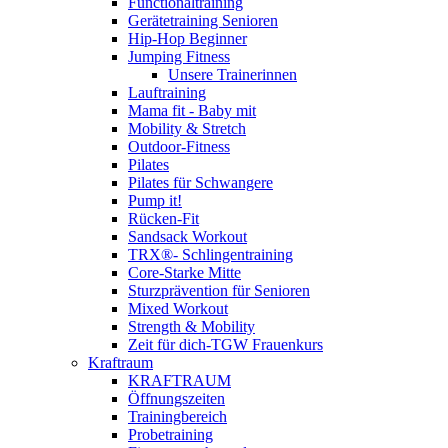
Functionaltraining
Gerätetraining Senioren
Hip-Hop Beginner
Jumping Fitness
Unsere Trainerinnen
Lauftraining
Mama fit - Baby mit
Mobility & Stretch
Outdoor-Fitness
Pilates
Pilates für Schwangere
Pump it!
Rücken-Fit
Sandsack Workout
TRX®- Schlingentraining
Core-Starke Mitte
Sturzprävention für Senioren
Mixed Workout
Strength & Mobility
Zeit für dich-TGW Frauenkurs
Kraftraum
KRAFTRAUM
Öffnungszeiten
Trainingbereich
Probetraining