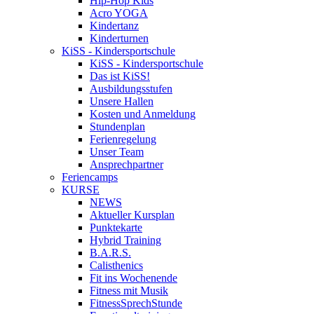
Hip-Hop Kids
Acro YOGA
Kindertanz
Kinderturnen
KiSS - Kindersportschule
KiSS - Kindersportschule
Das ist KiSS!
Ausbildungsstufen
Unsere Hallen
Kosten und Anmeldung
Stundenplan
Ferienregelung
Unser Team
Ansprechpartner
Feriencamps
KURSE
NEWS
Aktueller Kursplan
Punktekarte
Hybrid Training
B.A.R.S.
Calisthenics
Fit ins Wochenende
Fitness mit Musik
FitnessSprechStunde