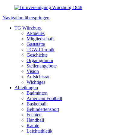
Navigation überspringen
TG Würzburg
Aktuelles
Mitgliedschaft
Gaststätte
TGW-Chronik
Geschichte
Organigramm
Stellenangebote
Vision
Aufsichtsrat
Wichtiges
Abteilungen
Badminton
American Football
Basketball
Behindertensport
Fechten
Handball
Karate
Leichtathletik