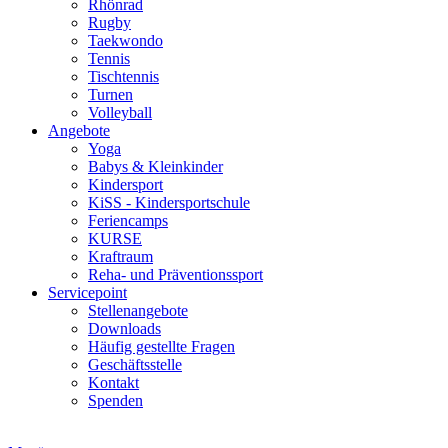
Rhönrad
Rugby
Taekwondo
Tennis
Tischtennis
Turnen
Volleyball
Angebote
Yoga
Babys & Kleinkinder
Kindersport
KiSS - Kindersportschule
Feriencamps
KURSE
Kraftraum
Reha- und Präventionssport
Servicepoint
Stellenangebote
Downloads
Häufig gestellte Fragen
Geschäftsstelle
Kontakt
Spenden