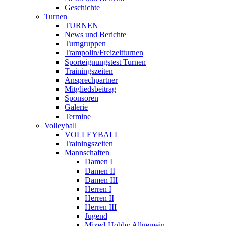
Geschichte
Turnen
TURNEN
News und Berichte
Turngruppen
Trampolin/Freizeitturnen
Sporteignungstest Turnen
Trainingszeiten
Ansprechpartner
Mitgliedsbeitrag
Sponsoren
Galerie
Termine
Volleyball
VOLLEYBALL
Trainingszeiten
Mannschaften
Damen I
Damen II
Damen III
Herren I
Herren II
Herren III
Jugend
Mixed-Hobby Allgemein