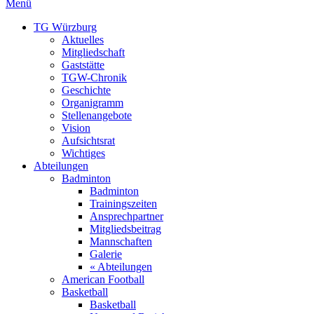
Menü
TG Würzburg
Aktuelles
Mitgliedschaft
Gaststätte
TGW-Chronik
Geschichte
Organigramm
Stellenangebote
Vision
Aufsichtsrat
Wichtiges
Abteilungen
Badminton
Badminton
Trainingszeiten
Ansprechpartner
Mitgliedsbeitrag
Mannschaften
Galerie
« Abteilungen
American Football
Basketball
Basketball