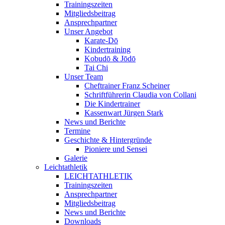
Trainingszeiten
Mitgliedsbeitrag
Ansprechpartner
Unser Angebot
Karate-Dō
Kindertraining
Kobudō & Jōdō
Tai Chi
Unser Team
Cheftrainer Franz Scheiner
Schriftführerin Claudia von Collani
Die Kindertrainer
Kassenwart Jürgen Stark
News und Berichte
Termine
Geschichte & Hintergründe
Pioniere und Sensei
Galerie
Leichtathletik
LEICHTATHLETIK
Trainingszeiten
Ansprechpartner
Mitgliedsbeitrag
News und Berichte
Downloads