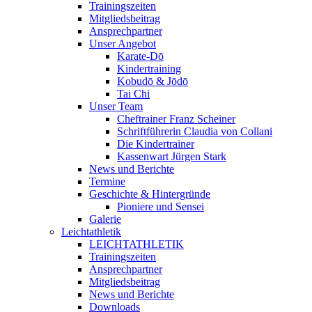
Trainingszeiten
Mitgliedsbeitrag
Ansprechpartner
Unser Angebot
Karate-Dō
Kindertraining
Kobudō & Jōdō
Tai Chi
Unser Team
Cheftrainer Franz Scheiner
Schriftführerin Claudia von Collani
Die Kindertrainer
Kassenwart Jürgen Stark
News und Berichte
Termine
Geschichte & Hintergründe
Pioniere und Sensei
Galerie
Leichtathletik
LEICHTATHLETIK
Trainingszeiten
Ansprechpartner
Mitgliedsbeitrag
News und Berichte
Downloads