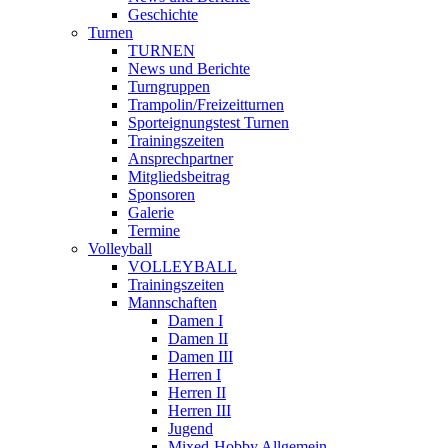
Geschichte
Turnen
TURNEN
News und Berichte
Turngruppen
Trampolin/Freizeitturnen
Sporteignungstest Turnen
Trainingszeiten
Ansprechpartner
Mitgliedsbeitrag
Sponsoren
Galerie
Termine
Volleyball
VOLLEYBALL
Trainingszeiten
Mannschaften
Damen I
Damen II
Damen III
Herren I
Herren II
Herren III
Jugend
Mixed-Hobby Allgemein