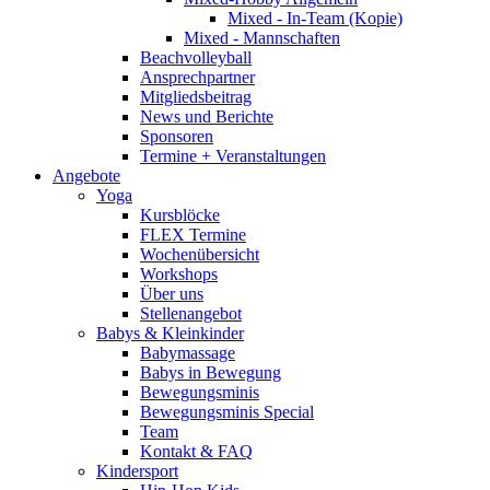
Mixed - In-Team (Kopie)
Mixed - Mannschaften
Beachvolleyball
Ansprechpartner
Mitgliedsbeitrag
News und Berichte
Sponsoren
Termine + Veranstaltungen
Angebote
Yoga
Kursblöcke
FLEX Termine
Wochenübersicht
Workshops
Über uns
Stellenangebot
Babys & Kleinkinder
Babymassage
Babys in Bewegung
Bewegungsminis
Bewegungsminis Special
Team
Kontakt & FAQ
Kindersport