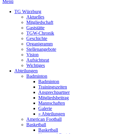
Menü
TG Würzburg
Aktuelles
Mitgliedschaft
Gaststätte
TGW-Chronik
Geschichte
Organigramm
Stellenangebote
Vision
Aufsichtsrat
Wichtiges
Abteilungen
Badminton
Badminton
Trainingszeiten
Ansprechpartner
Mitgliedsbeitrag
Mannschaften
Galerie
« Abteilungen
American Football
Basketball
Basketball