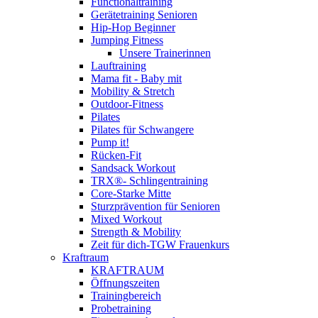
Functionaltraining
Gerätetraining Senioren
Hip-Hop Beginner
Jumping Fitness
Unsere Trainerinnen
Lauftraining
Mama fit - Baby mit
Mobility & Stretch
Outdoor-Fitness
Pilates
Pilates für Schwangere
Pump it!
Rücken-Fit
Sandsack Workout
TRX®- Schlingentraining
Core-Starke Mitte
Sturzprävention für Senioren
Mixed Workout
Strength & Mobility
Zeit für dich-TGW Frauenkurs
Kraftraum
KRAFTRAUM
Öffnungszeiten
Trainingbereich
Probetraining