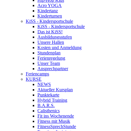
Hip-Hop Kids
Acro YOGA
Kindertanz
Kinderturnen
KiSS - Kindersportschule
KiSS - Kindersportschule
Das ist KiSS!
Ausbildungsstufen
Unsere Hallen
Kosten und Anmeldung
Stundenplan
Ferienregelung
Unser Team
Ansprechpartner
Feriencamps
KURSE
NEWS
Aktueller Kursplan
Punktekarte
Hybrid Training
B.A.R.S.
Calisthenics
Fit ins Wochenende
Fitness mit Musik
FitnessSprechStunde