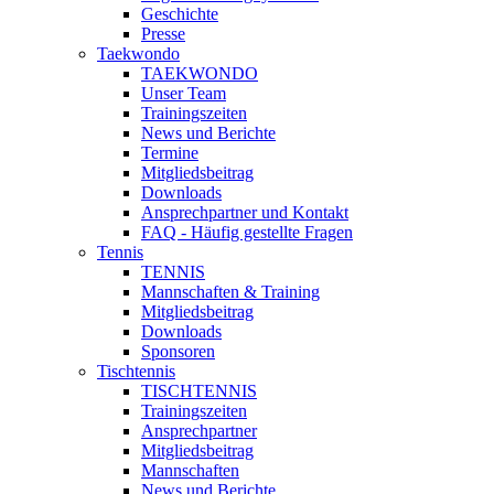
Geschichte
Presse
Taekwondo
TAEKWONDO
Unser Team
Trainingszeiten
News und Berichte
Termine
Mitgliedsbeitrag
Downloads
Ansprechpartner und Kontakt
FAQ - Häufig gestellte Fragen
Tennis
TENNIS
Mannschaften & Training
Mitgliedsbeitrag
Downloads
Sponsoren
Tischtennis
TISCHTENNIS
Trainingszeiten
Ansprechpartner
Mitgliedsbeitrag
Mannschaften
News und Berichte