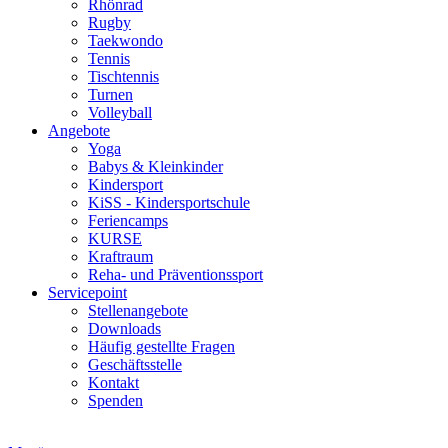
Rhönrad
Rugby
Taekwondo
Tennis
Tischtennis
Turnen
Volleyball
Angebote
Yoga
Babys & Kleinkinder
Kindersport
KiSS - Kindersportschule
Feriencamps
KURSE
Kraftraum
Reha- und Präventionssport
Servicepoint
Stellenangebote
Downloads
Häufig gestellte Fragen
Geschäftsstelle
Kontakt
Spenden