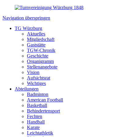
Navigation überspringen
TG Würzburg
Aktuelles
Mitgliedschaft
Gaststätte
TGW-Chronik
Geschichte
Organigramm
Stellenangebote
Vision
Aufsichtsrat
Wichtiges
Abteilungen
Badminton
American Football
Basketball
Behindertensport
Fechten
Handball
Karate
Leichtathletik