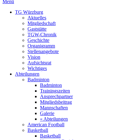
Menü
TG Würzburg
Aktuelles
Mitgliedschaft
Gaststätte
TGW-Chronik
Geschichte
Organigramm
Stellenangebote
Vision
Aufsichtsrat
Wichtiges
Abteilungen
Badminton
Badminton
Trainingszeiten
Ansprechpartner
Mitgliedsbeitrag
Mannschaften
Galerie
« Abteilungen
American Football
Basketball
Basketball