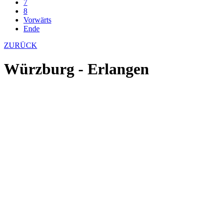
7
8
Vorwärts
Ende
ZURÜCK
Würzburg - Erlangen