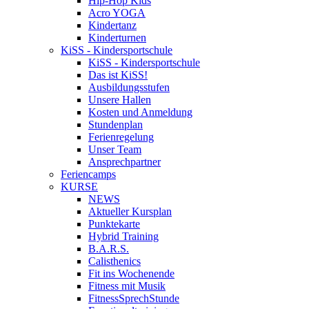
Hip-Hop Kids
Acro YOGA
Kindertanz
Kinderturnen
KiSS - Kindersportschule
KiSS - Kindersportschule
Das ist KiSS!
Ausbildungsstufen
Unsere Hallen
Kosten und Anmeldung
Stundenplan
Ferienregelung
Unser Team
Ansprechpartner
Feriencamps
KURSE
NEWS
Aktueller Kursplan
Punktekarte
Hybrid Training
B.A.R.S.
Calisthenics
Fit ins Wochenende
Fitness mit Musik
FitnessSprechStunde