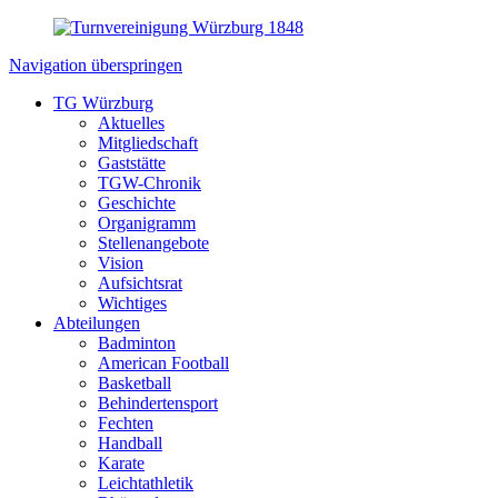
Navigation überspringen
TG Würzburg
Aktuelles
Mitgliedschaft
Gaststätte
TGW-Chronik
Geschichte
Organigramm
Stellenangebote
Vision
Aufsichtsrat
Wichtiges
Abteilungen
Badminton
American Football
Basketball
Behindertensport
Fechten
Handball
Karate
Leichtathletik