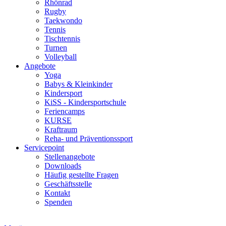
Rhönrad
Rugby
Taekwondo
Tennis
Tischtennis
Turnen
Volleyball
Angebote
Yoga
Babys & Kleinkinder
Kindersport
KiSS - Kindersportschule
Feriencamps
KURSE
Kraftraum
Reha- und Präventionssport
Servicepoint
Stellenangebote
Downloads
Häufig gestellte Fragen
Geschäftsstelle
Kontakt
Spenden