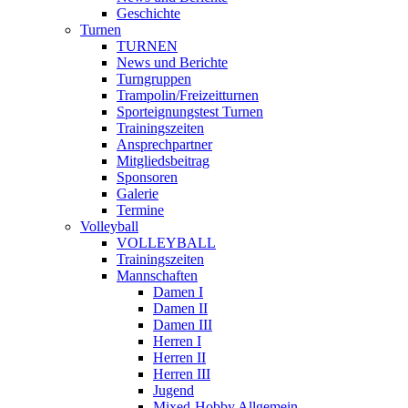
Geschichte
Turnen
TURNEN
News und Berichte
Turngruppen
Trampolin/Freizeitturnen
Sporteignungstest Turnen
Trainingszeiten
Ansprechpartner
Mitgliedsbeitrag
Sponsoren
Galerie
Termine
Volleyball
VOLLEYBALL
Trainingszeiten
Mannschaften
Damen I
Damen II
Damen III
Herren I
Herren II
Herren III
Jugend
Mixed-Hobby Allgemein