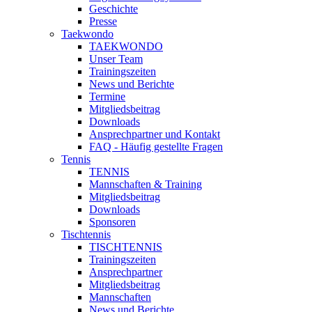
Geschichte
Presse
Taekwondo
TAEKWONDO
Unser Team
Trainingszeiten
News und Berichte
Termine
Mitgliedsbeitrag
Downloads
Ansprechpartner und Kontakt
FAQ - Häufig gestellte Fragen
Tennis
TENNIS
Mannschaften & Training
Mitgliedsbeitrag
Downloads
Sponsoren
Tischtennis
TISCHTENNIS
Trainingszeiten
Ansprechpartner
Mitgliedsbeitrag
Mannschaften
News und Berichte