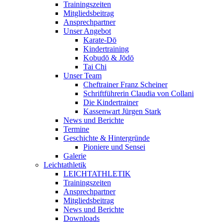
Trainingszeiten
Mitgliedsbeitrag
Ansprechpartner
Unser Angebot
Karate-Dō
Kindertraining
Kobudō & Jōdō
Tai Chi
Unser Team
Cheftrainer Franz Scheiner
Schriftführerin Claudia von Collani
Die Kindertrainer
Kassenwart Jürgen Stark
News und Berichte
Termine
Geschichte & Hintergründe
Pioniere und Sensei
Galerie
Leichtathletik
LEICHTATHLETIK
Trainingszeiten
Ansprechpartner
Mitgliedsbeitrag
News und Berichte
Downloads