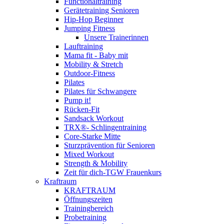
Functionaltraining
Gerätetraining Senioren
Hip-Hop Beginner
Jumping Fitness
Unsere Trainerinnen
Lauftraining
Mama fit - Baby mit
Mobility & Stretch
Outdoor-Fitness
Pilates
Pilates für Schwangere
Pump it!
Rücken-Fit
Sandsack Workout
TRX®- Schlingentraining
Core-Starke Mitte
Sturzprävention für Senioren
Mixed Workout
Strength & Mobility
Zeit für dich-TGW Frauenkurs
Kraftraum
KRAFTRAUM
Öffnungszeiten
Trainingbereich
Probetraining