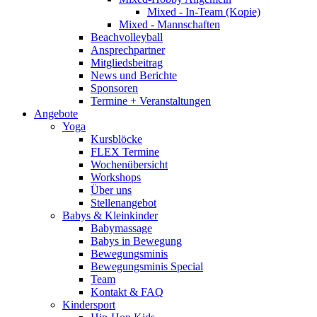
Mixed - In-Team (Kopie)
Mixed - Mannschaften
Beachvolleyball
Ansprechpartner
Mitgliedsbeitrag
News und Berichte
Sponsoren
Termine + Veranstaltungen
Angebote
Yoga
Kursblöcke
FLEX Termine
Wochenübersicht
Workshops
Über uns
Stellenangebot
Babys & Kleinkinder
Babymassage
Babys in Bewegung
Bewegungsminis
Bewegungsminis Special
Team
Kontakt & FAQ
Kindersport