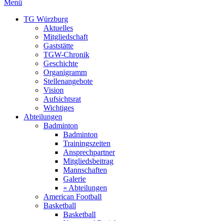
Menü
TG Würzburg
Aktuelles
Mitgliedschaft
Gaststätte
TGW-Chronik
Geschichte
Organigramm
Stellenangebote
Vision
Aufsichtsrat
Wichtiges
Abteilungen
Badminton
Badminton
Trainingszeiten
Ansprechpartner
Mitgliedsbeitrag
Mannschaften
Galerie
« Abteilungen
American Football
Basketball
Basketball