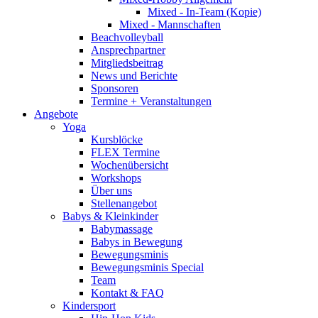
Mixed - In-Team (Kopie)
Mixed - Mannschaften
Beachvolleyball
Ansprechpartner
Mitgliedsbeitrag
News und Berichte
Sponsoren
Termine + Veranstaltungen
Angebote
Yoga
Kursblöcke
FLEX Termine
Wochenübersicht
Workshops
Über uns
Stellenangebot
Babys & Kleinkinder
Babymassage
Babys in Bewegung
Bewegungsminis
Bewegungsminis Special
Team
Kontakt & FAQ
Kindersport