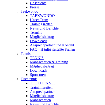
Geschichte
Presse
Taekwondo
TAEKWONDO
Unser Team
Trainingszeiten
News und Berichte
Termine
Mitgliedsbeitrag
Downloads
Ansprechpartner und Kontakt
FAQ - Häufig gestellte Fragen
Tennis
TENNIS
Mannschaften & Training
Mitgliedsbeitrag
Downloads
Sponsoren
Tischtennis
TISCHTENNIS
Trainingszeiten
Ansprechpartner
Mitgliedsbeitrag
Mannschaften
News und Berichte