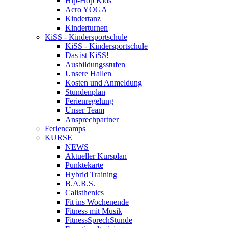
Hip-Hop Kids
Acro YOGA
Kindertanz
Kinderturnen
KiSS - Kindersportschule
KiSS - Kindersportschule
Das ist KiSS!
Ausbildungsstufen
Unsere Hallen
Kosten und Anmeldung
Stundenplan
Ferienregelung
Unser Team
Ansprechpartner
Feriencamps
KURSE
NEWS
Aktueller Kursplan
Punktekarte
Hybrid Training
B.A.R.S.
Calisthenics
Fit ins Wochenende
Fitness mit Musik
FitnessSprechStunde