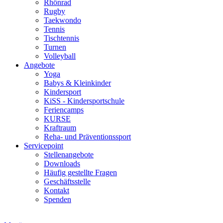
Rhönrad
Rugby
Taekwondo
Tennis
Tischtennis
Turnen
Volleyball
Angebote
Yoga
Babys & Kleinkinder
Kindersport
KiSS - Kindersportschule
Feriencamps
KURSE
Kraftraum
Reha- und Präventionssport
Servicepoint
Stellenangebote
Downloads
Häufig gestellte Fragen
Geschäftsstelle
Kontakt
Spenden