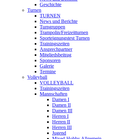
Geschichte
Turnen
TURNEN
News und Berichte
Turngruppen
Trampolin/Freizeitturnen
Sporteignungstest Turnen
Trainingszeiten
Ansprechpartner
Mitgliedsbeitrag
Sponsoren
Galerie
Termine
Volleyball
VOLLEYBALL
Trainingszeiten
Mannschaften
Damen I
Damen II
Damen III
Herren I
Herren II
Herren III
Jugend
Mixed-Hobby Allgemein