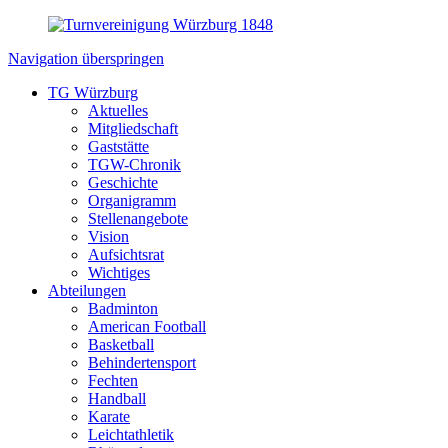
Navigation überspringen
TG Würzburg
Aktuelles
Mitgliedschaft
Gaststätte
TGW-Chronik
Geschichte
Organigramm
Stellenangebote
Vision
Aufsichtsrat
Wichtiges
Abteilungen
Badminton
American Football
Basketball
Behindertensport
Fechten
Handball
Karate
Leichtathletik