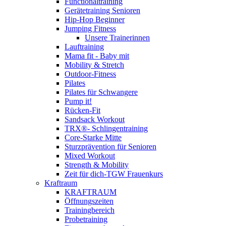
Functionaltraining
Gerätetraining Senioren
Hip-Hop Beginner
Jumping Fitness
Unsere Trainerinnen
Lauftraining
Mama fit - Baby mit
Mobility & Stretch
Outdoor-Fitness
Pilates
Pilates für Schwangere
Pump it!
Rücken-Fit
Sandsack Workout
TRX®- Schlingentraining
Core-Starke Mitte
Sturzprävention für Senioren
Mixed Workout
Strength & Mobility
Zeit für dich-TGW Frauenkurs
Kraftraum
KRAFTRAUM
Öffnungszeiten
Trainingbereich
Probetraining