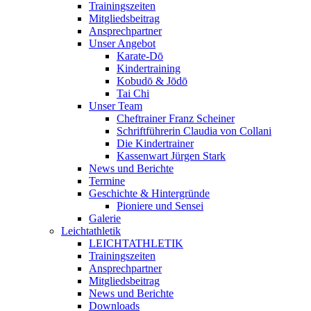
Trainingszeiten
Mitgliedsbeitrag
Ansprechpartner
Unser Angebot
Karate-Dō
Kindertraining
Kobudō & Jōdō
Tai Chi
Unser Team
Cheftrainer Franz Scheiner
Schriftführerin Claudia von Collani
Die Kindertrainer
Kassenwart Jürgen Stark
News und Berichte
Termine
Geschichte & Hintergründe
Pioniere und Sensei
Galerie
Leichtathletik
LEICHTATHLETIK
Trainingszeiten
Ansprechpartner
Mitgliedsbeitrag
News und Berichte
Downloads