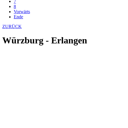
7
8
Vorwärts
Ende
ZURÜCK
Würzburg - Erlangen