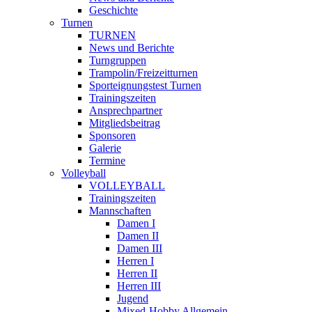
Geschichte
Turnen
TURNEN
News und Berichte
Turngruppen
Trampolin/Freizeitturnen
Sporteignungstest Turnen
Trainingszeiten
Ansprechpartner
Mitgliedsbeitrag
Sponsoren
Galerie
Termine
Volleyball
VOLLEYBALL
Trainingszeiten
Mannschaften
Damen I
Damen II
Damen III
Herren I
Herren II
Herren III
Jugend
Mixed-Hobby Allgemein