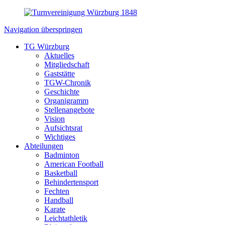
Navigation überspringen
TG Würzburg
Aktuelles
Mitgliedschaft
Gaststätte
TGW-Chronik
Geschichte
Organigramm
Stellenangebote
Vision
Aufsichtsrat
Wichtiges
Abteilungen
Badminton
American Football
Basketball
Behindertensport
Fechten
Handball
Karate
Leichtathletik