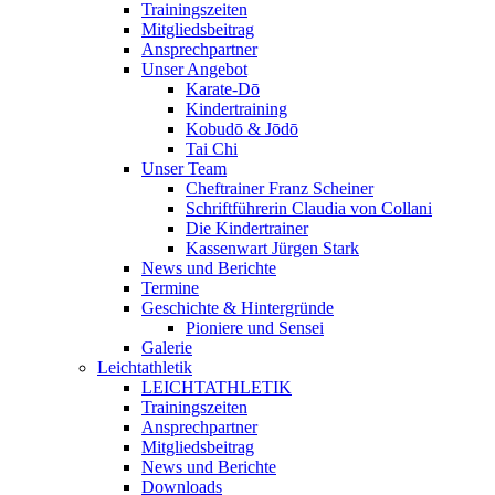
Trainingszeiten
Mitgliedsbeitrag
Ansprechpartner
Unser Angebot
Karate-Dō
Kindertraining
Kobudō & Jōdō
Tai Chi
Unser Team
Cheftrainer Franz Scheiner
Schriftführerin Claudia von Collani
Die Kindertrainer
Kassenwart Jürgen Stark
News und Berichte
Termine
Geschichte & Hintergründe
Pioniere und Sensei
Galerie
Leichtathletik
LEICHTATHLETIK
Trainingszeiten
Ansprechpartner
Mitgliedsbeitrag
News und Berichte
Downloads