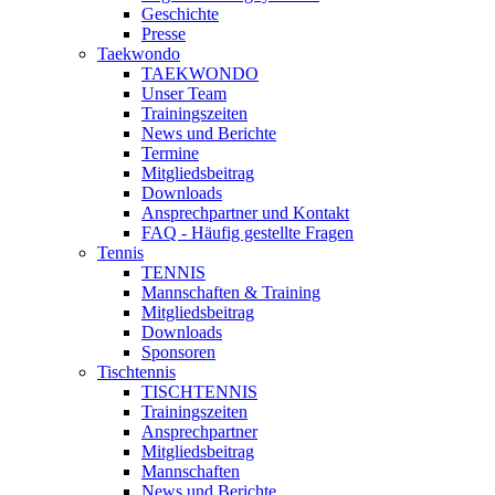
Geschichte
Presse
Taekwondo
TAEKWONDO
Unser Team
Trainingszeiten
News und Berichte
Termine
Mitgliedsbeitrag
Downloads
Ansprechpartner und Kontakt
FAQ - Häufig gestellte Fragen
Tennis
TENNIS
Mannschaften & Training
Mitgliedsbeitrag
Downloads
Sponsoren
Tischtennis
TISCHTENNIS
Trainingszeiten
Ansprechpartner
Mitgliedsbeitrag
Mannschaften
News und Berichte