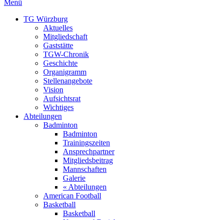
Menü
TG Würzburg
Aktuelles
Mitgliedschaft
Gaststätte
TGW-Chronik
Geschichte
Organigramm
Stellenangebote
Vision
Aufsichtsrat
Wichtiges
Abteilungen
Badminton
Badminton
Trainingszeiten
Ansprechpartner
Mitgliedsbeitrag
Mannschaften
Galerie
« Abteilungen
American Football
Basketball
Basketball