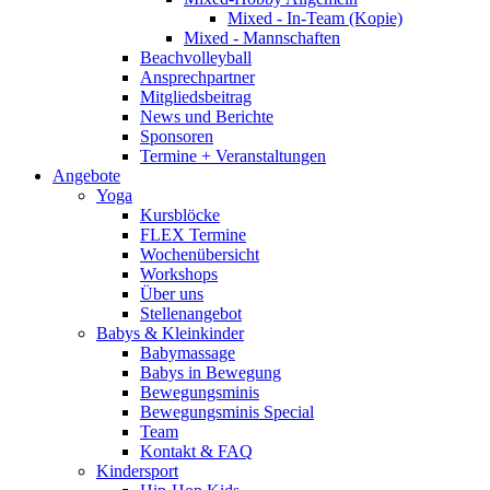
Mixed - In-Team (Kopie)
Mixed - Mannschaften
Beachvolleyball
Ansprechpartner
Mitgliedsbeitrag
News und Berichte
Sponsoren
Termine + Veranstaltungen
Angebote
Yoga
Kursblöcke
FLEX Termine
Wochenübersicht
Workshops
Über uns
Stellenangebot
Babys & Kleinkinder
Babymassage
Babys in Bewegung
Bewegungsminis
Bewegungsminis Special
Team
Kontakt & FAQ
Kindersport