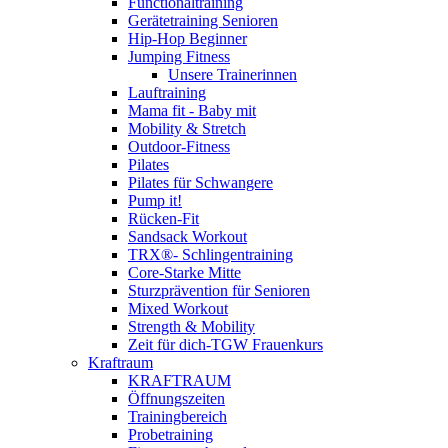
Functionaltraining
Gerätetraining Senioren
Hip-Hop Beginner
Jumping Fitness
Unsere Trainerinnen
Lauftraining
Mama fit - Baby mit
Mobility & Stretch
Outdoor-Fitness
Pilates
Pilates für Schwangere
Pump it!
Rücken-Fit
Sandsack Workout
TRX®- Schlingentraining
Core-Starke Mitte
Sturzprävention für Senioren
Mixed Workout
Strength & Mobility
Zeit für dich-TGW Frauenkurs
Kraftraum
KRAFTRAUM
Öffnungszeiten
Trainingbereich
Probetraining