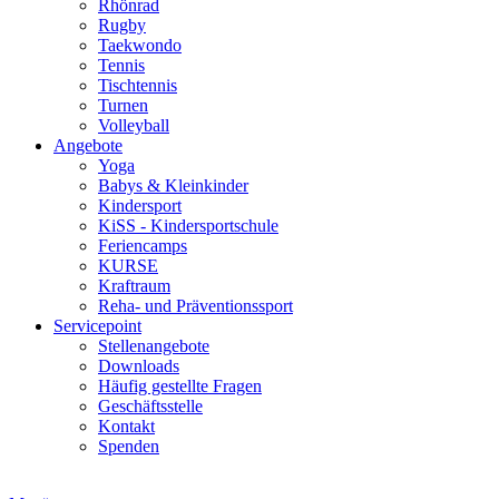
Rhönrad
Rugby
Taekwondo
Tennis
Tischtennis
Turnen
Volleyball
Angebote
Yoga
Babys & Kleinkinder
Kindersport
KiSS - Kindersportschule
Feriencamps
KURSE
Kraftraum
Reha- und Präventionssport
Servicepoint
Stellenangebote
Downloads
Häufig gestellte Fragen
Geschäftsstelle
Kontakt
Spenden