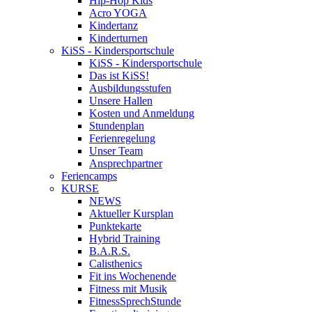
Hip-Hop Kids
Acro YOGA
Kindertanz
Kinderturnen
KiSS - Kindersportschule
KiSS - Kindersportschule
Das ist KiSS!
Ausbildungsstufen
Unsere Hallen
Kosten und Anmeldung
Stundenplan
Ferienregelung
Unser Team
Ansprechpartner
Feriencamps
KURSE
NEWS
Aktueller Kursplan
Punktekarte
Hybrid Training
B.A.R.S.
Calisthenics
Fit ins Wochenende
Fitness mit Musik
FitnessSprechStunde