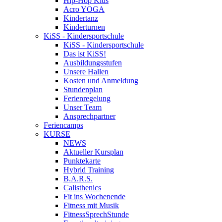
Hip-Hop Kids
Acro YOGA
Kindertanz
Kinderturnen
KiSS - Kindersportschule
KiSS - Kindersportschule
Das ist KiSS!
Ausbildungsstufen
Unsere Hallen
Kosten und Anmeldung
Stundenplan
Ferienregelung
Unser Team
Ansprechpartner
Feriencamps
KURSE
NEWS
Aktueller Kursplan
Punktekarte
Hybrid Training
B.A.R.S.
Calisthenics
Fit ins Wochenende
Fitness mit Musik
FitnessSprechStunde