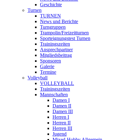
Geschichte
Turnen
TURNEN
News und Berichte
Turngruppen
Trampolin/Freizeitturnen
Sporteignungstest Turnen
Trainingszeiten
Ansprechpartner
Mitgliedsbeitrag
Sponsoren
Galerie
Termine
Volleyball
VOLLEYBALL
Trainingszeiten
Mannschaften
Damen I
Damen II
Damen III
Herren I
Herren II
Herren III
Jugend
Mixed-Hobby Allgemein