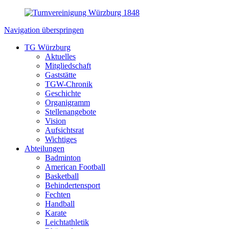
Navigation überspringen
TG Würzburg
Aktuelles
Mitgliedschaft
Gaststätte
TGW-Chronik
Geschichte
Organigramm
Stellenangebote
Vision
Aufsichtsrat
Wichtiges
Abteilungen
Badminton
American Football
Basketball
Behindertensport
Fechten
Handball
Karate
Leichtathletik