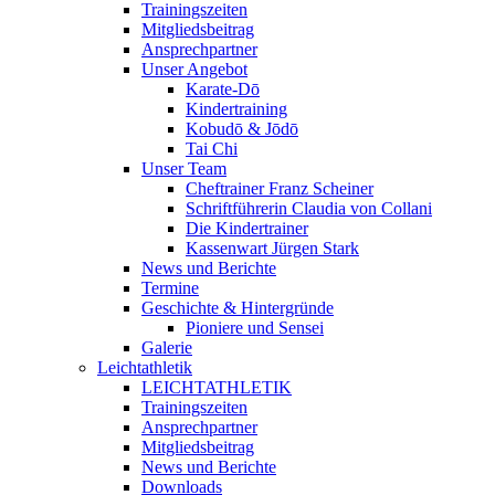
Trainingszeiten
Mitgliedsbeitrag
Ansprechpartner
Unser Angebot
Karate-Dō
Kindertraining
Kobudō & Jōdō
Tai Chi
Unser Team
Cheftrainer Franz Scheiner
Schriftführerin Claudia von Collani
Die Kindertrainer
Kassenwart Jürgen Stark
News und Berichte
Termine
Geschichte & Hintergründe
Pioniere und Sensei
Galerie
Leichtathletik
LEICHTATHLETIK
Trainingszeiten
Ansprechpartner
Mitgliedsbeitrag
News und Berichte
Downloads