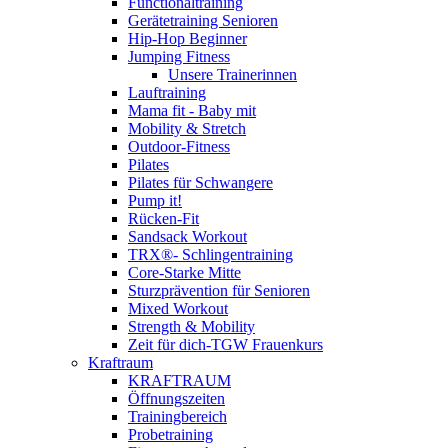
Functionaltraining
Gerätetraining Senioren
Hip-Hop Beginner
Jumping Fitness
Unsere Trainerinnen
Lauftraining
Mama fit - Baby mit
Mobility & Stretch
Outdoor-Fitness
Pilates
Pilates für Schwangere
Pump it!
Rücken-Fit
Sandsack Workout
TRX®- Schlingentraining
Core-Starke Mitte
Sturzprävention für Senioren
Mixed Workout
Strength & Mobility
Zeit für dich-TGW Frauenkurs
Kraftraum
KRAFTRAUM
Öffnungszeiten
Trainingbereich
Probetraining