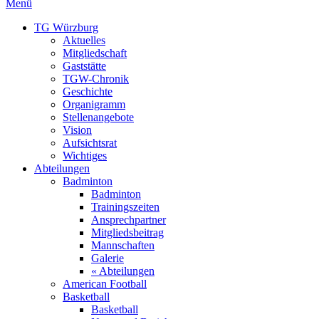
Menü
TG Würzburg
Aktuelles
Mitgliedschaft
Gaststätte
TGW-Chronik
Geschichte
Organigramm
Stellenangebote
Vision
Aufsichtsrat
Wichtiges
Abteilungen
Badminton
Badminton
Trainingszeiten
Ansprechpartner
Mitgliedsbeitrag
Mannschaften
Galerie
« Abteilungen
American Football
Basketball
Basketball