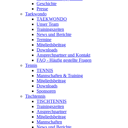
Geschichte
Presse
Taekwondo
TAEKWONDO
Unser Team
Trainingszeiten
News und Berichte
Termine
Mitgliedsbeitrag
Downloads
Ansprechpartner und Kontakt
FAQ - Häufig gestellte Fragen
Tennis
TENNIS
Mannschaften & Training
Mitgliedsbeitrag
Downloads
Sponsoren
Tischtennis
TISCHTENNIS
Trainingszeiten
Ansprechpartner
Mitgliedsbeitrag
Mannschaften
News und Berichte