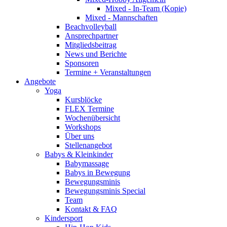
Mixed - In-Team (Kopie)
Mixed - Mannschaften
Beachvolleyball
Ansprechpartner
Mitgliedsbeitrag
News und Berichte
Sponsoren
Termine + Veranstaltungen
Angebote
Yoga
Kursblöcke
FLEX Termine
Wochenübersicht
Workshops
Über uns
Stellenangebot
Babys & Kleinkinder
Babymassage
Babys in Bewegung
Bewegungsminis
Bewegungsminis Special
Team
Kontakt & FAQ
Kindersport