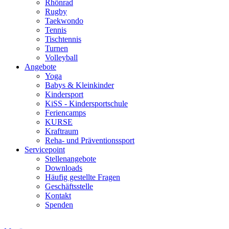
Rhönrad
Rugby
Taekwondo
Tennis
Tischtennis
Turnen
Volleyball
Angebote
Yoga
Babys & Kleinkinder
Kindersport
KiSS - Kindersportschule
Feriencamps
KURSE
Kraftraum
Reha- und Präventionssport
Servicepoint
Stellenangebote
Downloads
Häufig gestellte Fragen
Geschäftsstelle
Kontakt
Spenden