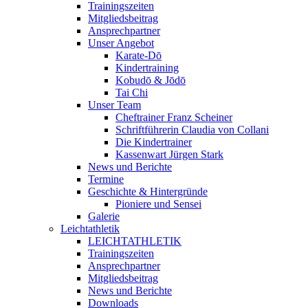
Trainingszeiten
Mitgliedsbeitrag
Ansprechpartner
Unser Angebot
Karate-Dō
Kindertraining
Kobudō & Jōdō
Tai Chi
Unser Team
Cheftrainer Franz Scheiner
Schriftführerin Claudia von Collani
Die Kindertrainer
Kassenwart Jürgen Stark
News und Berichte
Termine
Geschichte & Hintergründe
Pioniere und Sensei
Galerie
Leichtathletik
LEICHTATHLETIK
Trainingszeiten
Ansprechpartner
Mitgliedsbeitrag
News und Berichte
Downloads