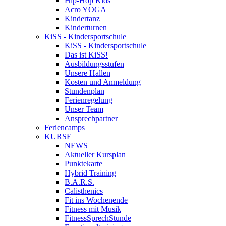
Hip-Hop Kids
Acro YOGA
Kindertanz
Kinderturnen
KiSS - Kindersportschule
KiSS - Kindersportschule
Das ist KiSS!
Ausbildungsstufen
Unsere Hallen
Kosten und Anmeldung
Stundenplan
Ferienregelung
Unser Team
Ansprechpartner
Feriencamps
KURSE
NEWS
Aktueller Kursplan
Punktekarte
Hybrid Training
B.A.R.S.
Calisthenics
Fit ins Wochenende
Fitness mit Musik
FitnessSprechStunde