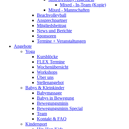
Mixed - In-Team (Kopie)
Mixed - Mannschaften
Beachvolleyball
Ansprechpartner
Mitgliedsbeitrag
News und Berichte
Sponsoren
Termine + Veranstaltungen
Angebote
Yoga
Kursblöcke
FLEX Termine
Wochenübersicht
Workshops
Über uns
Stellenangebot
Babys & Kleinkinder
Babymassage
Babys in Bewegung
Bewegungsminis
Bewegungsminis Special
Team
Kontakt & FAQ
Kindersport