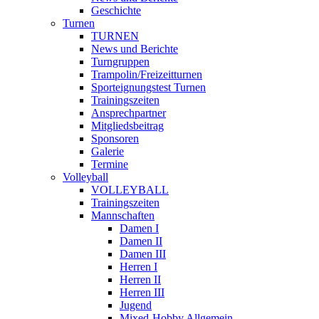
Geschichte
Turnen
TURNEN
News und Berichte
Turngruppen
Trampolin/Freizeitturnen
Sporteignungstest Turnen
Trainingszeiten
Ansprechpartner
Mitgliedsbeitrag
Sponsoren
Galerie
Termine
Volleyball
VOLLEYBALL
Trainingszeiten
Mannschaften
Damen I
Damen II
Damen III
Herren I
Herren II
Herren III
Jugend
Mixed-Hobby Allgemein