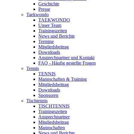
Geschichte
Presse
Taekwondo
TAEKWONDO
Unser Team
Trainingszeiten
News und Berichte
Termine
Mitgliedsbeitrag
Downloads
Ansprechpartner und Kontakt
FAQ - Häufig gestellte Fragen
Tennis
TENNIS
Mannschaften & Training
Mitgliedsbeitrag
Downloads
Sponsoren
Tischtennis
TISCHTENNIS
Trainingszeiten
Ansprechpartner
Mitgliedsbeitrag
Mannschaften
News und Berichte