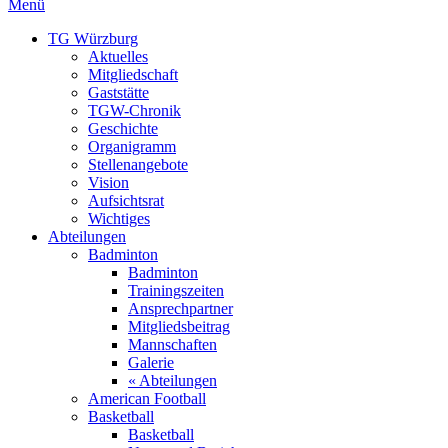
Menü
TG Würzburg
Aktuelles
Mitgliedschaft
Gaststätte
TGW-Chronik
Geschichte
Organigramm
Stellenangebote
Vision
Aufsichtsrat
Wichtiges
Abteilungen
Badminton
Badminton
Trainingszeiten
Ansprechpartner
Mitgliedsbeitrag
Mannschaften
Galerie
« Abteilungen
American Football
Basketball
Basketball