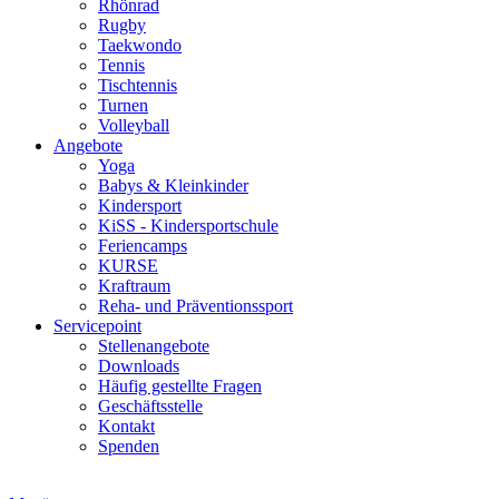
Rhönrad
Rugby
Taekwondo
Tennis
Tischtennis
Turnen
Volleyball
Angebote
Yoga
Babys & Kleinkinder
Kindersport
KiSS - Kindersportschule
Feriencamps
KURSE
Kraftraum
Reha- und Präventionssport
Servicepoint
Stellenangebote
Downloads
Häufig gestellte Fragen
Geschäftsstelle
Kontakt
Spenden