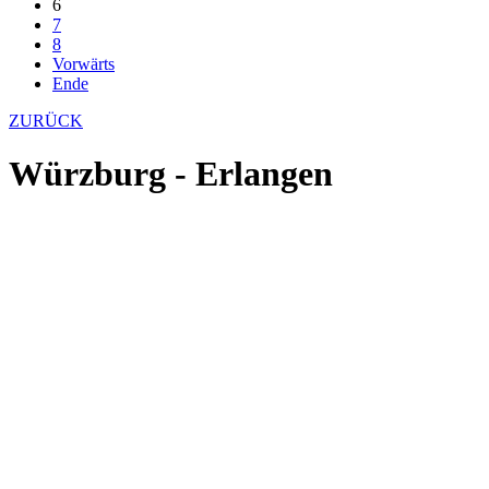
6
7
8
Vorwärts
Ende
ZURÜCK
Würzburg - Erlangen