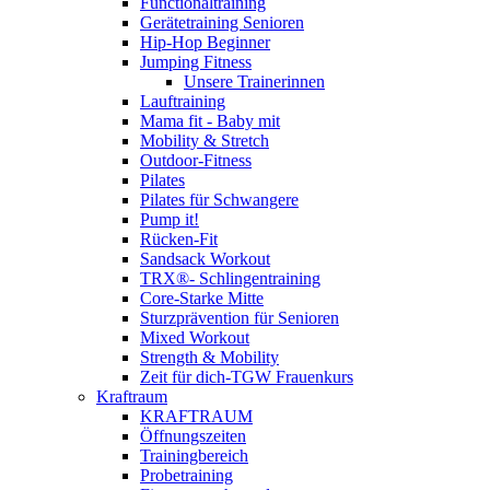
Functionaltraining
Gerätetraining Senioren
Hip-Hop Beginner
Jumping Fitness
Unsere Trainerinnen
Lauftraining
Mama fit - Baby mit
Mobility & Stretch
Outdoor-Fitness
Pilates
Pilates für Schwangere
Pump it!
Rücken-Fit
Sandsack Workout
TRX®- Schlingentraining
Core-Starke Mitte
Sturzprävention für Senioren
Mixed Workout
Strength & Mobility
Zeit für dich-TGW Frauenkurs
Kraftraum
KRAFTRAUM
Öffnungszeiten
Trainingbereich
Probetraining