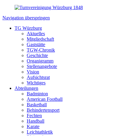
Navigation überspringen
TG Würzburg
Aktuelles
Mitgliedschaft
Gaststätte
TGW-Chronik
Geschichte
Organigramm
Stellenangebote
Vision
Aufsichtsrat
Wichtiges
Abteilungen
Badminton
American Football
Basketball
Behindertensport
Fechten
Handball
Karate
Leichtathletik