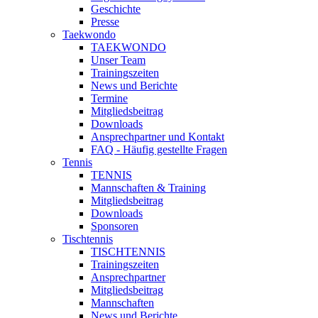
Geschichte
Presse
Taekwondo
TAEKWONDO
Unser Team
Trainingszeiten
News und Berichte
Termine
Mitgliedsbeitrag
Downloads
Ansprechpartner und Kontakt
FAQ - Häufig gestellte Fragen
Tennis
TENNIS
Mannschaften & Training
Mitgliedsbeitrag
Downloads
Sponsoren
Tischtennis
TISCHTENNIS
Trainingszeiten
Ansprechpartner
Mitgliedsbeitrag
Mannschaften
News und Berichte