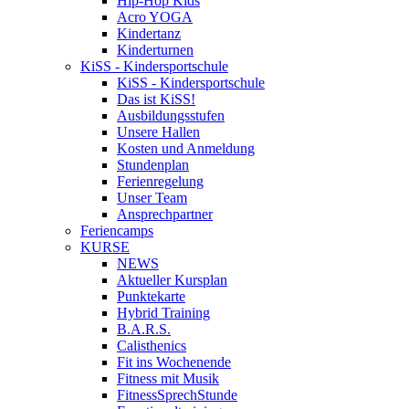
Hip-Hop Kids
Acro YOGA
Kindertanz
Kinderturnen
KiSS - Kindersportschule
KiSS - Kindersportschule
Das ist KiSS!
Ausbildungsstufen
Unsere Hallen
Kosten und Anmeldung
Stundenplan
Ferienregelung
Unser Team
Ansprechpartner
Feriencamps
KURSE
NEWS
Aktueller Kursplan
Punktekarte
Hybrid Training
B.A.R.S.
Calisthenics
Fit ins Wochenende
Fitness mit Musik
FitnessSprechStunde