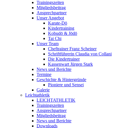
Trainingszeiten
Mitgliedsbeitrag
Ansprechpartner
Unser Angebot
Karate-Dō
Kindertraining
Kobudō & Jōdō
Tai Chi
Unser Team
Cheftrainer Franz Scheiner
Schriftführerin Claudia von Collani
Die Kindertrainer
Kassenwart Jürgen Stark
News und Berichte
Termine
Geschichte & Hintergründe
Pioniere und Sensei
Galerie
Leichtathletik
LEICHTATHLETIK
Trainingszeiten
Ansprechpartner
Mitgliedsbeitrag
News und Berichte
Downloads