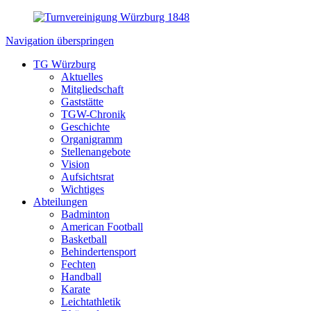
Navigation überspringen
TG Würzburg
Aktuelles
Mitgliedschaft
Gaststätte
TGW-Chronik
Geschichte
Organigramm
Stellenangebote
Vision
Aufsichtsrat
Wichtiges
Abteilungen
Badminton
American Football
Basketball
Behindertensport
Fechten
Handball
Karate
Leichtathletik