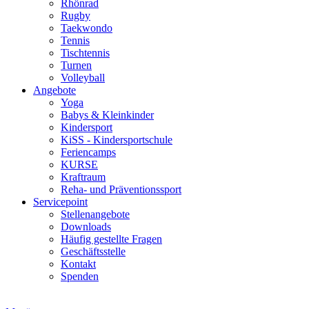
Rhönrad
Rugby
Taekwondo
Tennis
Tischtennis
Turnen
Volleyball
Angebote
Yoga
Babys & Kleinkinder
Kindersport
KiSS - Kindersportschule
Feriencamps
KURSE
Kraftraum
Reha- und Präventionssport
Servicepoint
Stellenangebote
Downloads
Häufig gestellte Fragen
Geschäftsstelle
Kontakt
Spenden