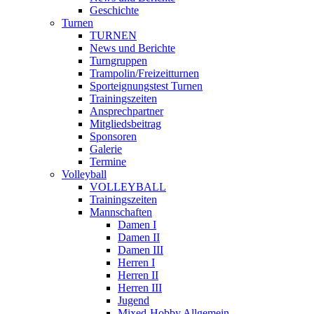
Geschichte
Turnen
TURNEN
News und Berichte
Turngruppen
Trampolin/Freizeitturnen
Sporteignungstest Turnen
Trainingszeiten
Ansprechpartner
Mitgliedsbeitrag
Sponsoren
Galerie
Termine
Volleyball
VOLLEYBALL
Trainingszeiten
Mannschaften
Damen I
Damen II
Damen III
Herren I
Herren II
Herren III
Jugend
Mixed-Hobby Allgemein