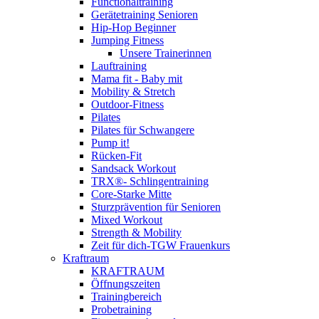
Functionaltraining
Gerätetraining Senioren
Hip-Hop Beginner
Jumping Fitness
Unsere Trainerinnen
Lauftraining
Mama fit - Baby mit
Mobility & Stretch
Outdoor-Fitness
Pilates
Pilates für Schwangere
Pump it!
Rücken-Fit
Sandsack Workout
TRX®- Schlingentraining
Core-Starke Mitte
Sturzprävention für Senioren
Mixed Workout
Strength & Mobility
Zeit für dich-TGW Frauenkurs
Kraftraum
KRAFTRAUM
Öffnungszeiten
Trainingbereich
Probetraining