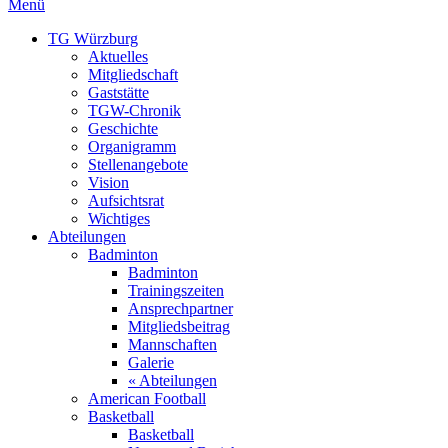
Menü
TG Würzburg
Aktuelles
Mitgliedschaft
Gaststätte
TGW-Chronik
Geschichte
Organigramm
Stellenangebote
Vision
Aufsichtsrat
Wichtiges
Abteilungen
Badminton
Badminton
Trainingszeiten
Ansprechpartner
Mitgliedsbeitrag
Mannschaften
Galerie
« Abteilungen
American Football
Basketball
Basketball