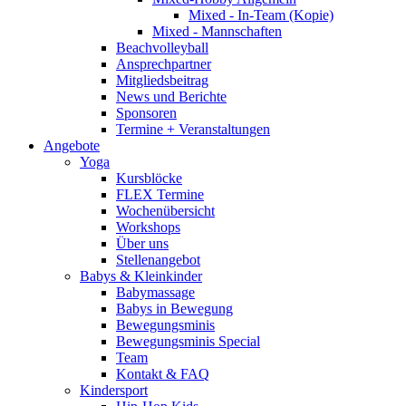
Mixed - In-Team (Kopie)
Mixed - Mannschaften
Beachvolleyball
Ansprechpartner
Mitgliedsbeitrag
News und Berichte
Sponsoren
Termine + Veranstaltungen
Angebote
Yoga
Kursblöcke
FLEX Termine
Wochenübersicht
Workshops
Über uns
Stellenangebot
Babys & Kleinkinder
Babymassage
Babys in Bewegung
Bewegungsminis
Bewegungsminis Special
Team
Kontakt & FAQ
Kindersport