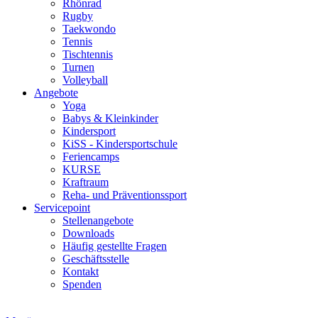
Rhönrad
Rugby
Taekwondo
Tennis
Tischtennis
Turnen
Volleyball
Angebote
Yoga
Babys & Kleinkinder
Kindersport
KiSS - Kindersportschule
Feriencamps
KURSE
Kraftraum
Reha- und Präventionssport
Servicepoint
Stellenangebote
Downloads
Häufig gestellte Fragen
Geschäftsstelle
Kontakt
Spenden