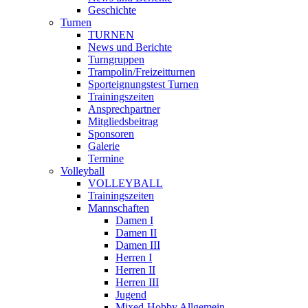
Geschichte
Turnen
TURNEN
News und Berichte
Turngruppen
Trampolin/Freizeitturnen
Sporteignungstest Turnen
Trainingszeiten
Ansprechpartner
Mitgliedsbeitrag
Sponsoren
Galerie
Termine
Volleyball
VOLLEYBALL
Trainingszeiten
Mannschaften
Damen I
Damen II
Damen III
Herren I
Herren II
Herren III
Jugend
Mixed-Hobby Allgemein