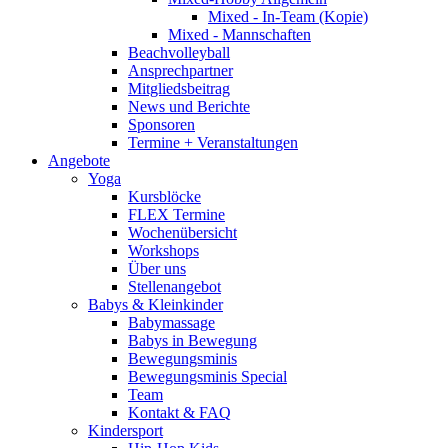
Mixed - In-Team (Kopie)
Mixed - Mannschaften
Beachvolleyball
Ansprechpartner
Mitgliedsbeitrag
News und Berichte
Sponsoren
Termine + Veranstaltungen
Angebote
Yoga
Kursblöcke
FLEX Termine
Wochenübersicht
Workshops
Über uns
Stellenangebot
Babys & Kleinkinder
Babymassage
Babys in Bewegung
Bewegungsminis
Bewegungsminis Special
Team
Kontakt & FAQ
Kindersport