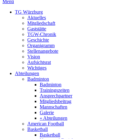
Menü
TG Würzburg
Aktuelles
Mitgliedschaft
Gaststätte
TGW-Chronik
Geschichte
Organigramm
Stellenangebote
Vision
Aufsichtsrat
Wichtiges
Abteilungen
Badminton
Badminton
Trainingszeiten
Ansprechpartner
Mitgliedsbeitrag
Mannschaften
Galerie
« Abteilungen
American Football
Basketball
Basketball