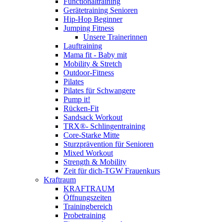
Functionaltraining
Gerätetraining Senioren
Hip-Hop Beginner
Jumping Fitness
Unsere Trainerinnen
Lauftraining
Mama fit - Baby mit
Mobility & Stretch
Outdoor-Fitness
Pilates
Pilates für Schwangere
Pump it!
Rücken-Fit
Sandsack Workout
TRX®- Schlingentraining
Core-Starke Mitte
Sturzprävention für Senioren
Mixed Workout
Strength & Mobility
Zeit für dich-TGW Frauenkurs
Kraftraum
KRAFTRAUM
Öffnungszeiten
Trainingbereich
Probetraining