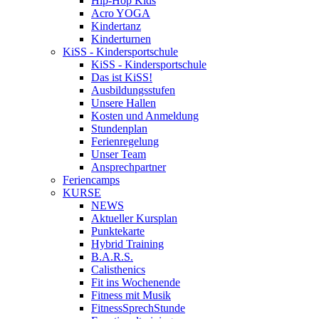
Hip-Hop Kids
Acro YOGA
Kindertanz
Kinderturnen
KiSS - Kindersportschule
KiSS - Kindersportschule
Das ist KiSS!
Ausbildungsstufen
Unsere Hallen
Kosten und Anmeldung
Stundenplan
Ferienregelung
Unser Team
Ansprechpartner
Feriencamps
KURSE
NEWS
Aktueller Kursplan
Punktekarte
Hybrid Training
B.A.R.S.
Calisthenics
Fit ins Wochenende
Fitness mit Musik
FitnessSprechStunde