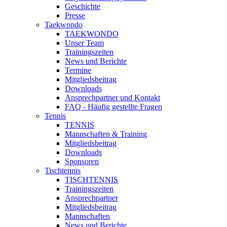
Geschichte
Presse
Taekwondo
TAEKWONDO
Unser Team
Trainingszeiten
News und Berichte
Termine
Mitgliedsbeitrag
Downloads
Ansprechpartner und Kontakt
FAQ - Häufig gestellte Fragen
Tennis
TENNIS
Mannschaften & Training
Mitgliedsbeitrag
Downloads
Sponsoren
Tischtennis
TISCHTENNIS
Trainingszeiten
Ansprechpartner
Mitgliedsbeitrag
Mannschaften
News und Berichte