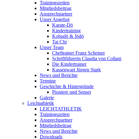
Trainingszeiten
Mitgliedsbeitrag
Ansprechpartner
Unser Angebot
Karate-Dō
Kindertraining
Kobudō & Jōdō
Tai Chi
Unser Team
Cheftrainer Franz Scheiner
Schriftführerin Claudia von Collani
Die Kindertrainer
Kassenwart Jürgen Stark
News und Berichte
Termine
Geschichte & Hintergründe
Pioniere und Sensei
Galerie
Leichtathletik
LEICHTATHLETIK
Trainingszeiten
Ansprechpartner
Mitgliedsbeitrag
News und Berichte
Downloads