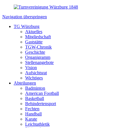
Navigation überspringen
TG Würzburg
Aktuelles
Mitgliedschaft
Gaststätte
TGW-Chronik
Geschichte
Organigramm
Stellenangebote
Vision
Aufsichtsrat
Wichtiges
Abteilungen
Badminton
American Football
Basketball
Behindertensport
Fechten
Handball
Karate
Leichtathletik