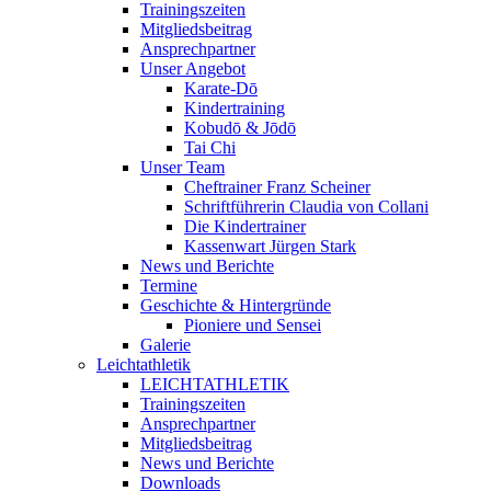
Trainingszeiten
Mitgliedsbeitrag
Ansprechpartner
Unser Angebot
Karate-Dō
Kindertraining
Kobudō & Jōdō
Tai Chi
Unser Team
Cheftrainer Franz Scheiner
Schriftführerin Claudia von Collani
Die Kindertrainer
Kassenwart Jürgen Stark
News und Berichte
Termine
Geschichte & Hintergründe
Pioniere und Sensei
Galerie
Leichtathletik
LEICHTATHLETIK
Trainingszeiten
Ansprechpartner
Mitgliedsbeitrag
News und Berichte
Downloads