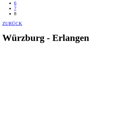
6
7
8
ZURÜCK
Würzburg - Erlangen