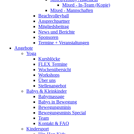
Mixed - In-Team (Kopie)
Mixed - Mannschaften
Beachvolleyball
Ansprechpartner
Mitgliedsbeitrag
News und Berichte
Sponsoren
Termine + Veranstaltungen
Angebote
Yoga
Kursblöcke
FLEX Termine
Wochenübersicht
Workshops
Über uns
Stellenangebot
Babys & Kleinkinder
Babymassage
Babys in Bewegung
Bewegungsminis
Bewegungsminis Special
Team
Kontakt & FAQ
Kindersport