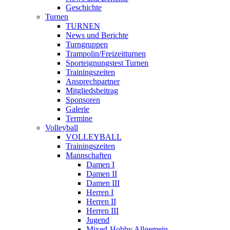
Geschichte
Turnen
TURNEN
News und Berichte
Turngruppen
Trampolin/Freizeitturnen
Sporteignungstest Turnen
Trainingszeiten
Ansprechpartner
Mitgliedsbeitrag
Sponsoren
Galerie
Termine
Volleyball
VOLLEYBALL
Trainingszeiten
Mannschaften
Damen I
Damen II
Damen III
Herren I
Herren II
Herren III
Jugend
Mixed-Hobby Allgemein