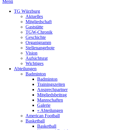
Menü
TG Würzburg
Aktuelles
Mitgliedschaft
Gaststätte
TGW-Chronik
Geschichte
Organigramm
Stellenangebote
Vision
Aufsichtsrat
Wichtiges
Abteilungen
Badminton
Badminton
Trainingszeiten
Ansprechpartner
Mitgliedsbeitrag
Mannschaften
Galerie
« Abteilungen
American Football
Basketball
Basketball