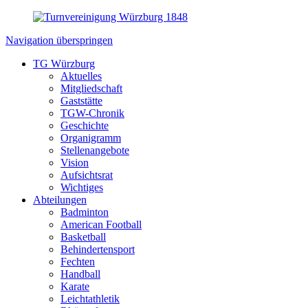
Navigation überspringen
TG Würzburg
Aktuelles
Mitgliedschaft
Gaststätte
TGW-Chronik
Geschichte
Organigramm
Stellenangebote
Vision
Aufsichtsrat
Wichtiges
Abteilungen
Badminton
American Football
Basketball
Behindertensport
Fechten
Handball
Karate
Leichtathletik