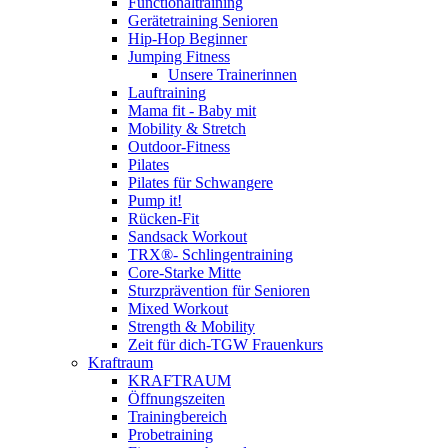
Functionaltraining
Gerätetraining Senioren
Hip-Hop Beginner
Jumping Fitness
Unsere Trainerinnen
Lauftraining
Mama fit - Baby mit
Mobility & Stretch
Outdoor-Fitness
Pilates
Pilates für Schwangere
Pump it!
Rücken-Fit
Sandsack Workout
TRX®- Schlingentraining
Core-Starke Mitte
Sturzprävention für Senioren
Mixed Workout
Strength & Mobility
Zeit für dich-TGW Frauenkurs
Kraftraum
KRAFTRAUM
Öffnungszeiten
Trainingbereich
Probetraining