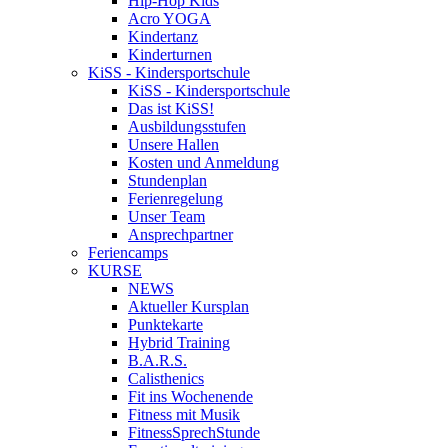
Hip-Hop Kids
Acro YOGA
Kindertanz
Kinderturnen
KiSS - Kindersportschule
KiSS - Kindersportschule
Das ist KiSS!
Ausbildungsstufen
Unsere Hallen
Kosten und Anmeldung
Stundenplan
Ferienregelung
Unser Team
Ansprechpartner
Feriencamps
KURSE
NEWS
Aktueller Kursplan
Punktekarte
Hybrid Training
B.A.R.S.
Calisthenics
Fit ins Wochenende
Fitness mit Musik
FitnessSprechStunde