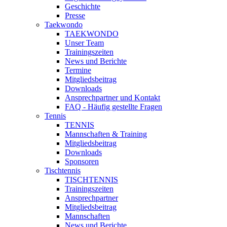
Geschichte
Presse
Taekwondo
TAEKWONDO
Unser Team
Trainingszeiten
News und Berichte
Termine
Mitgliedsbeitrag
Downloads
Ansprechpartner und Kontakt
FAQ - Häufig gestellte Fragen
Tennis
TENNIS
Mannschaften & Training
Mitgliedsbeitrag
Downloads
Sponsoren
Tischtennis
TISCHTENNIS
Trainingszeiten
Ansprechpartner
Mitgliedsbeitrag
Mannschaften
News und Berichte