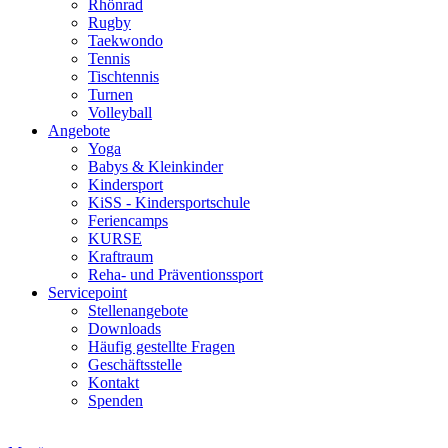
Rhönrad
Rugby
Taekwondo
Tennis
Tischtennis
Turnen
Volleyball
Angebote
Yoga
Babys & Kleinkinder
Kindersport
KiSS - Kindersportschule
Feriencamps
KURSE
Kraftraum
Reha- und Präventionssport
Servicepoint
Stellenangebote
Downloads
Häufig gestellte Fragen
Geschäftsstelle
Kontakt
Spenden