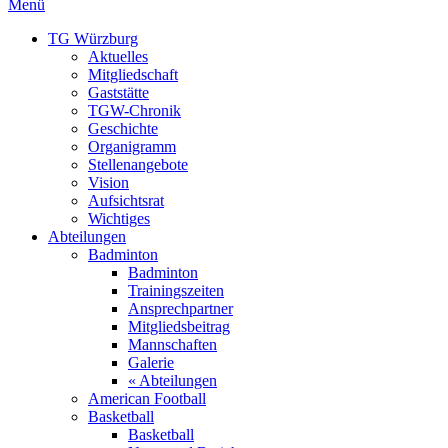
Menü
TG Würzburg
Aktuelles
Mitgliedschaft
Gaststätte
TGW-Chronik
Geschichte
Organigramm
Stellenangebote
Vision
Aufsichtsrat
Wichtiges
Abteilungen
Badminton
Badminton
Trainingszeiten
Ansprechpartner
Mitgliedsbeitrag
Mannschaften
Galerie
« Abteilungen
American Football
Basketball
Basketball