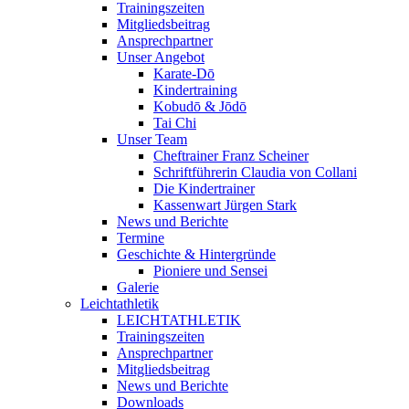
Trainingszeiten
Mitgliedsbeitrag
Ansprechpartner
Unser Angebot
Karate-Dō
Kindertraining
Kobudō & Jōdō
Tai Chi
Unser Team
Cheftrainer Franz Scheiner
Schriftführerin Claudia von Collani
Die Kindertrainer
Kassenwart Jürgen Stark
News und Berichte
Termine
Geschichte & Hintergründe
Pioniere und Sensei
Galerie
Leichtathletik
LEICHTATHLETIK
Trainingszeiten
Ansprechpartner
Mitgliedsbeitrag
News und Berichte
Downloads