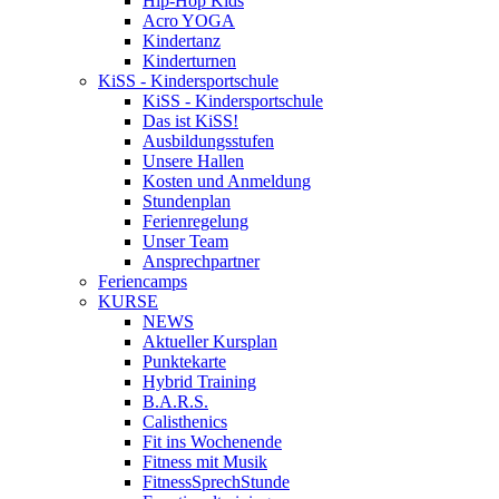
Hip-Hop Kids
Acro YOGA
Kindertanz
Kinderturnen
KiSS - Kindersportschule
KiSS - Kindersportschule
Das ist KiSS!
Ausbildungsstufen
Unsere Hallen
Kosten und Anmeldung
Stundenplan
Ferienregelung
Unser Team
Ansprechpartner
Feriencamps
KURSE
NEWS
Aktueller Kursplan
Punktekarte
Hybrid Training
B.A.R.S.
Calisthenics
Fit ins Wochenende
Fitness mit Musik
FitnessSprechStunde