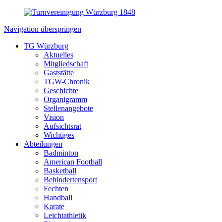
Navigation überspringen
TG Würzburg
Aktuelles
Mitgliedschaft
Gaststätte
TGW-Chronik
Geschichte
Organigramm
Stellenangebote
Vision
Aufsichtsrat
Wichtiges
Abteilungen
Badminton
American Football
Basketball
Behindertensport
Fechten
Handball
Karate
Leichtathletik