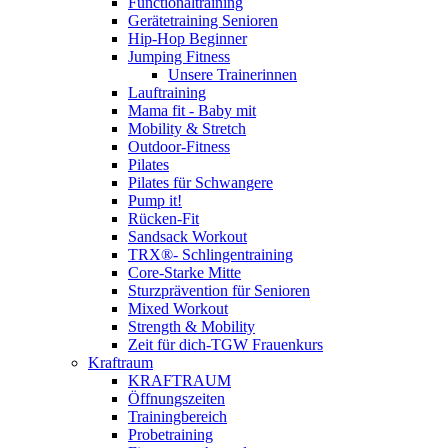
Functionaltraining
Gerätetraining Senioren
Hip-Hop Beginner
Jumping Fitness
Unsere Trainerinnen
Lauftraining
Mama fit - Baby mit
Mobility & Stretch
Outdoor-Fitness
Pilates
Pilates für Schwangere
Pump it!
Rücken-Fit
Sandsack Workout
TRX®- Schlingentraining
Core-Starke Mitte
Sturzprävention für Senioren
Mixed Workout
Strength & Mobility
Zeit für dich-TGW Frauenkurs
Kraftraum
KRAFTRAUM
Öffnungszeiten
Trainingbereich
Probetraining