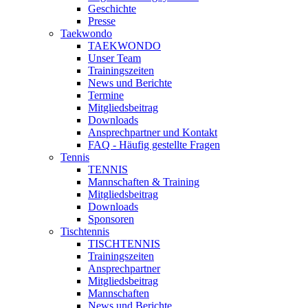
Geschichte
Presse
Taekwondo
TAEKWONDO
Unser Team
Trainingszeiten
News und Berichte
Termine
Mitgliedsbeitrag
Downloads
Ansprechpartner und Kontakt
FAQ - Häufig gestellte Fragen
Tennis
TENNIS
Mannschaften & Training
Mitgliedsbeitrag
Downloads
Sponsoren
Tischtennis
TISCHTENNIS
Trainingszeiten
Ansprechpartner
Mitgliedsbeitrag
Mannschaften
News und Berichte