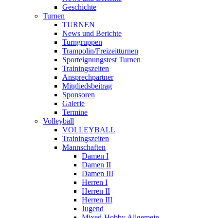
Geschichte
Turnen
TURNEN
News und Berichte
Turngruppen
Trampolin/Freizeitturnen
Sporteignungstest Turnen
Trainingszeiten
Ansprechpartner
Mitgliedsbeitrag
Sponsoren
Galerie
Termine
Volleyball
VOLLEYBALL
Trainingszeiten
Mannschaften
Damen I
Damen II
Damen III
Herren I
Herren II
Herren III
Jugend
Mixed-Hobby Allgemein