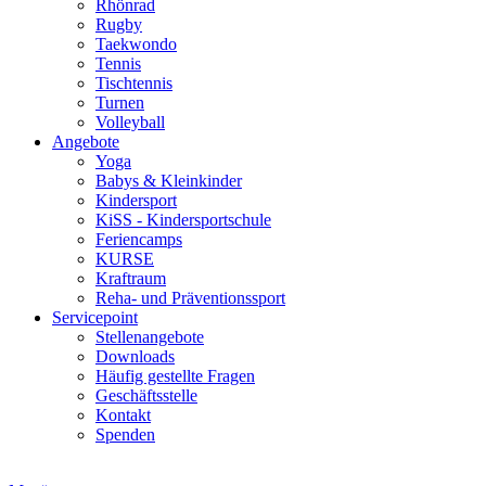
Rhönrad
Rugby
Taekwondo
Tennis
Tischtennis
Turnen
Volleyball
Angebote
Yoga
Babys & Kleinkinder
Kindersport
KiSS - Kindersportschule
Feriencamps
KURSE
Kraftraum
Reha- und Präventionssport
Servicepoint
Stellenangebote
Downloads
Häufig gestellte Fragen
Geschäftsstelle
Kontakt
Spenden