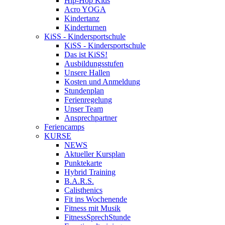
Hip-Hop Kids
Acro YOGA
Kindertanz
Kinderturnen
KiSS - Kindersportschule
KiSS - Kindersportschule
Das ist KiSS!
Ausbildungsstufen
Unsere Hallen
Kosten und Anmeldung
Stundenplan
Ferienregelung
Unser Team
Ansprechpartner
Feriencamps
KURSE
NEWS
Aktueller Kursplan
Punktekarte
Hybrid Training
B.A.R.S.
Calisthenics
Fit ins Wochenende
Fitness mit Musik
FitnessSprechStunde