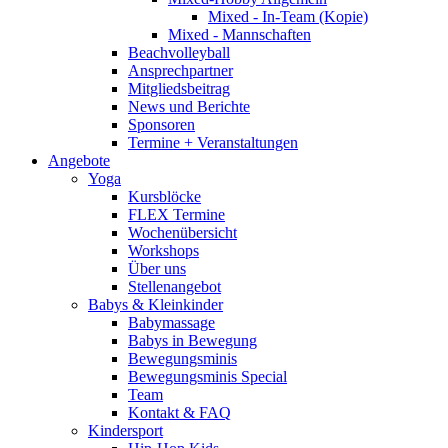
Mixed - In-Team (Kopie)
Mixed - Mannschaften
Beachvolleyball
Ansprechpartner
Mitgliedsbeitrag
News und Berichte
Sponsoren
Termine + Veranstaltungen
Angebote
Yoga
Kursblöcke
FLEX Termine
Wochenübersicht
Workshops
Über uns
Stellenangebot
Babys & Kleinkinder
Babymassage
Babys in Bewegung
Bewegungsminis
Bewegungsminis Special
Team
Kontakt & FAQ
Kindersport