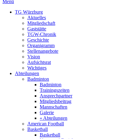
Menü
TG Würzburg
Aktuelles
Mitgliedschaft
Gaststätte
TGW-Chronik
Geschichte
Organigramm
Stellenangebote
Vision
Aufsichtsrat
Wichtiges
Abteilungen
Badminton
Badminton
Trainingszeiten
Ansprechpartner
Mitgliedsbeitrag
Mannschaften
Galerie
« Abteilungen
American Football
Basketball
Basketball