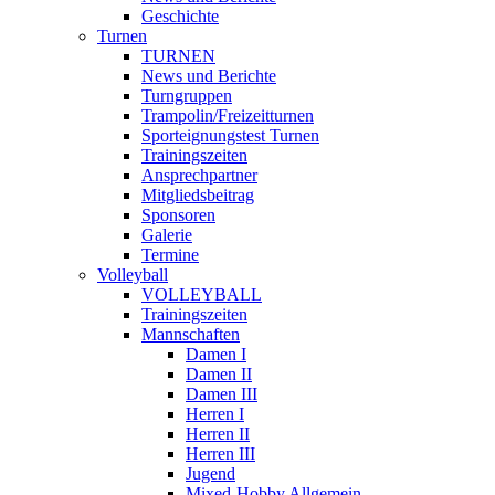
Geschichte
Turnen
TURNEN
News und Berichte
Turngruppen
Trampolin/Freizeitturnen
Sporteignungstest Turnen
Trainingszeiten
Ansprechpartner
Mitgliedsbeitrag
Sponsoren
Galerie
Termine
Volleyball
VOLLEYBALL
Trainingszeiten
Mannschaften
Damen I
Damen II
Damen III
Herren I
Herren II
Herren III
Jugend
Mixed-Hobby Allgemein