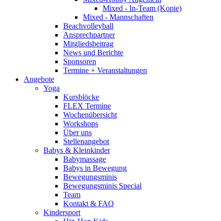
Mixed - In-Team (Kopie)
Mixed - Mannschaften
Beachvolleyball
Ansprechpartner
Mitgliedsbeitrag
News und Berichte
Sponsoren
Termine + Veranstaltungen
Angebote
Yoga
Kursblöcke
FLEX Termine
Wochenübersicht
Workshops
Über uns
Stellenangebot
Babys & Kleinkinder
Babymassage
Babys in Bewegung
Bewegungsminis
Bewegungsminis Special
Team
Kontakt & FAQ
Kindersport