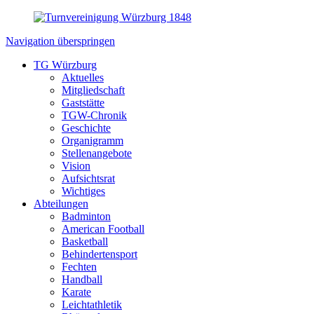
Navigation überspringen
TG Würzburg
Aktuelles
Mitgliedschaft
Gaststätte
TGW-Chronik
Geschichte
Organigramm
Stellenangebote
Vision
Aufsichtsrat
Wichtiges
Abteilungen
Badminton
American Football
Basketball
Behindertensport
Fechten
Handball
Karate
Leichtathletik