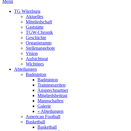
Menü
TG Würzburg
Aktuelles
Mitgliedschaft
Gaststätte
TGW-Chronik
Geschichte
Organigramm
Stellenangebote
Vision
Aufsichtsrat
Wichtiges
Abteilungen
Badminton
Badminton
Trainingszeiten
Ansprechpartner
Mitgliedsbeitrag
Mannschaften
Galerie
« Abteilungen
American Football
Basketball
Basketball