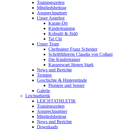
Trainingszeiten
Mitgliedsbeitrag
Ansprechpartner
Unser Angebot
Karate-Dō
Kindertraining
Kobudō & Jōdō
Tai Chi
Unser Team
Cheftrainer Franz Scheiner
Schriftführerin Claudia von Collani
Die Kindertrainer
Kassenwart Jürgen Stark
News und Berichte
Termine
Geschichte & Hintergründe
Pioniere und Sensei
Galerie
Leichtathletik
LEICHTATHLETIK
Trainingszeiten
Ansprechpartner
Mitgliedsbeitrag
News und Berichte
Downloads