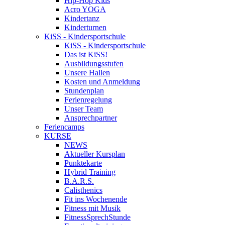
Hip-Hop Kids
Acro YOGA
Kindertanz
Kinderturnen
KiSS - Kindersportschule
KiSS - Kindersportschule
Das ist KiSS!
Ausbildungsstufen
Unsere Hallen
Kosten und Anmeldung
Stundenplan
Ferienregelung
Unser Team
Ansprechpartner
Feriencamps
KURSE
NEWS
Aktueller Kursplan
Punktekarte
Hybrid Training
B.A.R.S.
Calisthenics
Fit ins Wochenende
Fitness mit Musik
FitnessSprechStunde