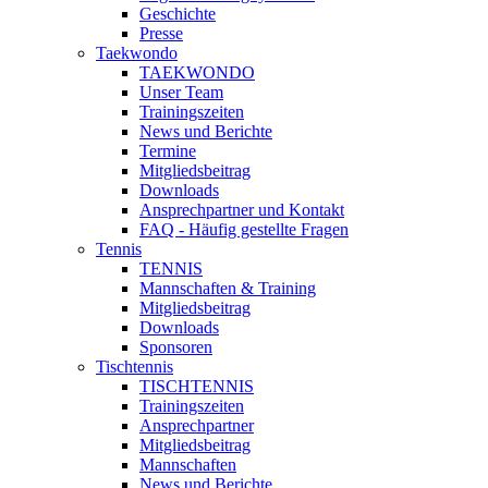
Geschichte
Presse
Taekwondo
TAEKWONDO
Unser Team
Trainingszeiten
News und Berichte
Termine
Mitgliedsbeitrag
Downloads
Ansprechpartner und Kontakt
FAQ - Häufig gestellte Fragen
Tennis
TENNIS
Mannschaften & Training
Mitgliedsbeitrag
Downloads
Sponsoren
Tischtennis
TISCHTENNIS
Trainingszeiten
Ansprechpartner
Mitgliedsbeitrag
Mannschaften
News und Berichte