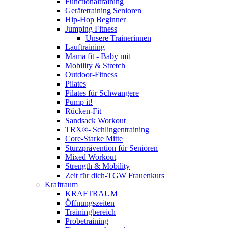
Functionaltraining
Gerätetraining Senioren
Hip-Hop Beginner
Jumping Fitness
Unsere Trainerinnen
Lauftraining
Mama fit - Baby mit
Mobility & Stretch
Outdoor-Fitness
Pilates
Pilates für Schwangere
Pump it!
Rücken-Fit
Sandsack Workout
TRX®- Schlingentraining
Core-Starke Mitte
Sturzprävention für Senioren
Mixed Workout
Strength & Mobility
Zeit für dich-TGW Frauenkurs
Kraftraum
KRAFTRAUM
Öffnungszeiten
Trainingbereich
Probetraining