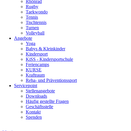
Rhönrad
Rugby
Taekwondo
Tennis
Tischtennis
Turnen
Volleyball
Angebote
Yoga
Babys & Kleinkinder
Kindersport
KiSS - Kindersportschule
Feriencamps
KURSE
Kraftraum
Reha- und Präventionssport
Servicepoint
Stellenangebote
Downloads
Häufig gestellte Fragen
Geschäftsstelle
Kontakt
Spenden