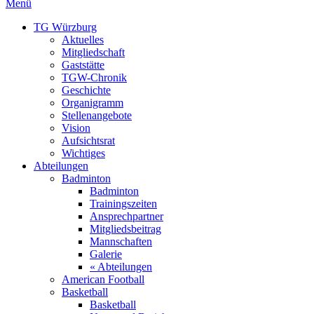
Menü
TG Würzburg
Aktuelles
Mitgliedschaft
Gaststätte
TGW-Chronik
Geschichte
Organigramm
Stellenangebote
Vision
Aufsichtsrat
Wichtiges
Abteilungen
Badminton
Badminton
Trainingszeiten
Ansprechpartner
Mitgliedsbeitrag
Mannschaften
Galerie
« Abteilungen
American Football
Basketball
Basketball