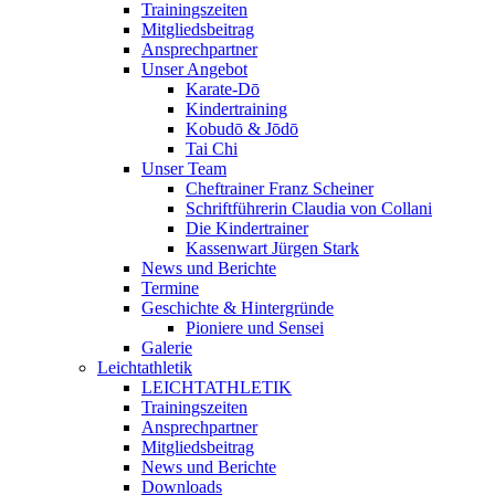
Trainingszeiten
Mitgliedsbeitrag
Ansprechpartner
Unser Angebot
Karate-Dō
Kindertraining
Kobudō & Jōdō
Tai Chi
Unser Team
Cheftrainer Franz Scheiner
Schriftführerin Claudia von Collani
Die Kindertrainer
Kassenwart Jürgen Stark
News und Berichte
Termine
Geschichte & Hintergründe
Pioniere und Sensei
Galerie
Leichtathletik
LEICHTATHLETIK
Trainingszeiten
Ansprechpartner
Mitgliedsbeitrag
News und Berichte
Downloads