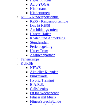
Hip-Hop Kids
Acro YOGA
Kindertanz
Kinderturnen
KiSS - Kindersportschule
KiSS - Kindersportschule
Das ist KiSS!
Ausbildungsstufen
Unsere Hallen
Kosten und Anmeldung
Stundenplan
Ferienregelung
Unser Team
Ansprechpartner
Feriencamps
KURSE
NEWS
Aktueller Kursplan
Punktekarte
Hybrid Training
B.A.R.S.
Calisthenics
Fit ins Wochenende
Fitness mit Musik
FitnessSprechStunde