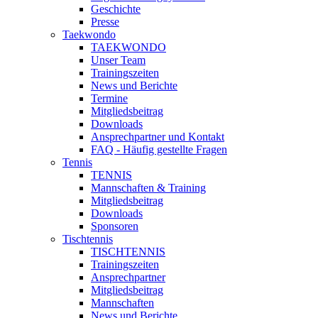
Geschichte
Presse
Taekwondo
TAEKWONDO
Unser Team
Trainingszeiten
News und Berichte
Termine
Mitgliedsbeitrag
Downloads
Ansprechpartner und Kontakt
FAQ - Häufig gestellte Fragen
Tennis
TENNIS
Mannschaften & Training
Mitgliedsbeitrag
Downloads
Sponsoren
Tischtennis
TISCHTENNIS
Trainingszeiten
Ansprechpartner
Mitgliedsbeitrag
Mannschaften
News und Berichte