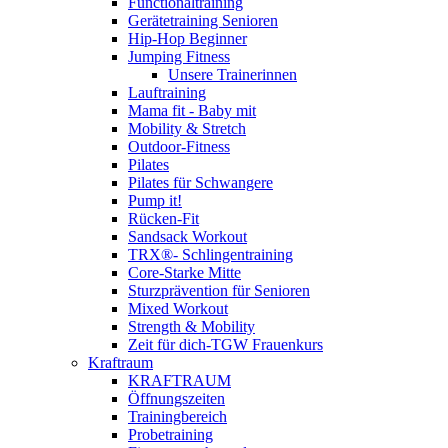
Functionaltraining
Gerätetraining Senioren
Hip-Hop Beginner
Jumping Fitness
Unsere Trainerinnen
Lauftraining
Mama fit - Baby mit
Mobility & Stretch
Outdoor-Fitness
Pilates
Pilates für Schwangere
Pump it!
Rücken-Fit
Sandsack Workout
TRX®- Schlingentraining
Core-Starke Mitte
Sturzprävention für Senioren
Mixed Workout
Strength & Mobility
Zeit für dich-TGW Frauenkurs
Kraftraum
KRAFTRAUM
Öffnungszeiten
Trainingbereich
Probetraining