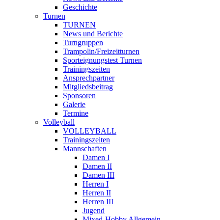
Geschichte
Turnen
TURNEN
News und Berichte
Turngruppen
Trampolin/Freizeitturnen
Sporteignungstest Turnen
Trainingszeiten
Ansprechpartner
Mitgliedsbeitrag
Sponsoren
Galerie
Termine
Volleyball
VOLLEYBALL
Trainingszeiten
Mannschaften
Damen I
Damen II
Damen III
Herren I
Herren II
Herren III
Jugend
Mixed-Hobby Allgemein