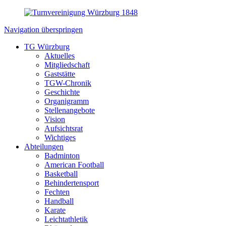
Navigation überspringen
TG Würzburg
Aktuelles
Mitgliedschaft
Gaststätte
TGW-Chronik
Geschichte
Organigramm
Stellenangebote
Vision
Aufsichtsrat
Wichtiges
Abteilungen
Badminton
American Football
Basketball
Behindertensport
Fechten
Handball
Karate
Leichtathletik