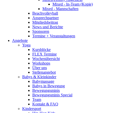
Mixed - In-Team (Kopie)
Mixed - Mannschaften
Beachvolleyball
Ansprechpartner
Mitgliedsbeitrag
News und Berichte
Sponsoren
Termine + Veranstaltungen
Angebote
Yoga
Kursblöcke
FLEX Termine
Wochenübersicht
Workshops
Über uns
Stellenangebot
Babys & Kleinkinder
Babymassage
Babys in Bewegung
Bewegungsminis
Bewegungsminis Special
Team
Kontakt & FAQ
Kindersport