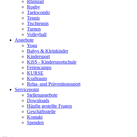
Rhönrad
Rugby
Taekwondo
Tennis
Tischtennis
Turnen
Volleyball
Angebote
Yoga
Babys & Kleinkinder
Kindersport
KiSS - Kindersportschule
Feriencamps
KURSE
Kraftraum
Reha- und Präventionssport
Servicepoint
Stellenangebote
Downloads
Häufig gestellte Fragen
Geschäftsstelle
Kontakt
Spenden