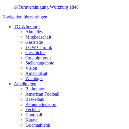
Navigation überspringen
TG Würzburg
Aktuelles
Mitgliedschaft
Gaststätte
TGW-Chronik
Geschichte
Organigramm
Stellenangebote
Vision
Aufsichtsrat
Wichtiges
Abteilungen
Badminton
American Football
Basketball
Behindertensport
Fechten
Handball
Karate
Leichtathletik