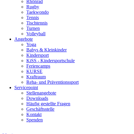
Rhönrad
Rugby
Taekwondo
Tennis
Tischtennis
Turnen
Volleyball
Angebote
Yoga
Babys & Kleinkinder
Kindersport
KiSS - Kindersportschule
Feriencamps
KURSE
Kraftraum
Reha- und Präventionssport
Servicepoint
Stellenangebote
Downloads
Häufig gestellte Fragen
Geschäftsstelle
Kontakt
Spenden