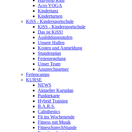
Hip-Hop Kids
Acro YOGA
Kindertanz
Kinderturnen
KiSS - Kindersportschule
KiSS - Kindersportschule
Das ist KiSS!
Ausbildungsstufen
Unsere Hallen
Kosten und Anmeldung
Stundenplan
Ferienregelung
Unser Team
Ansprechpartner
Feriencamps
KURSE
NEWS
Aktueller Kursplan
Punktekarte
Hybrid Training
B.A.R.S.
Calisthenics
Fit ins Wochenende
Fitness mit Musik
FitnessSprechStunde