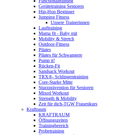
Functionaltraining
Gerätetraining Senioren
Hip-Hop Beginner
Jumping Fitness
Unsere Trainerinnen
Lauftraining
Mama fit - Baby mit
Mobility & Stretch
Outdoor-Fitness
Pilates
Pilates für Schwangere
Pump it!
Rücken-Fit
Sandsack Workout
TRX®- Schlingentraining
Core-Starke Mitte
Sturzprävention für Senioren
Mixed Workout
Strength & Mobility
Zeit für dich-TGW Frauenkurs
Kraftraum
KRAFTRAUM
Öffnungszeiten
Trainingbereich
Probetraining