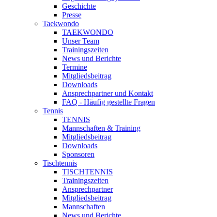
Geschichte
Presse
Taekwondo
TAEKWONDO
Unser Team
Trainingszeiten
News und Berichte
Termine
Mitgliedsbeitrag
Downloads
Ansprechpartner und Kontakt
FAQ - Häufig gestellte Fragen
Tennis
TENNIS
Mannschaften & Training
Mitgliedsbeitrag
Downloads
Sponsoren
Tischtennis
TISCHTENNIS
Trainingszeiten
Ansprechpartner
Mitgliedsbeitrag
Mannschaften
News und Berichte