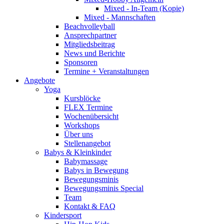
Mixed - In-Team (Kopie)
Mixed - Mannschaften
Beachvolleyball
Ansprechpartner
Mitgliedsbeitrag
News und Berichte
Sponsoren
Termine + Veranstaltungen
Angebote
Yoga
Kursblöcke
FLEX Termine
Wochenübersicht
Workshops
Über uns
Stellenangebot
Babys & Kleinkinder
Babymassage
Babys in Bewegung
Bewegungsminis
Bewegungsminis Special
Team
Kontakt & FAQ
Kindersport