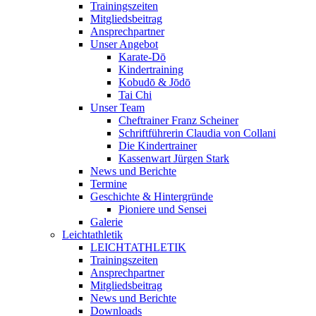
Trainingszeiten
Mitgliedsbeitrag
Ansprechpartner
Unser Angebot
Karate-Dō
Kindertraining
Kobudō & Jōdō
Tai Chi
Unser Team
Cheftrainer Franz Scheiner
Schriftführerin Claudia von Collani
Die Kindertrainer
Kassenwart Jürgen Stark
News und Berichte
Termine
Geschichte & Hintergründe
Pioniere und Sensei
Galerie
Leichtathletik
LEICHTATHLETIK
Trainingszeiten
Ansprechpartner
Mitgliedsbeitrag
News und Berichte
Downloads