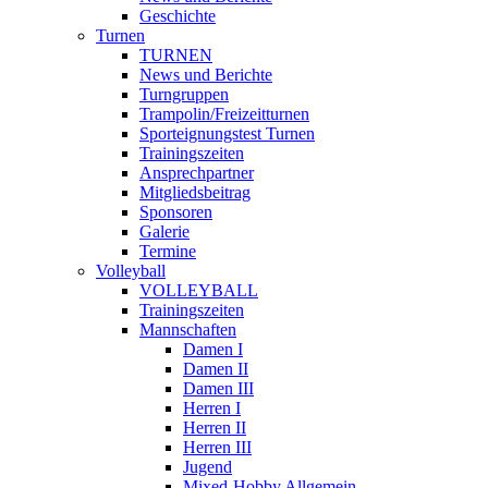
Geschichte
Turnen
TURNEN
News und Berichte
Turngruppen
Trampolin/Freizeitturnen
Sporteignungstest Turnen
Trainingszeiten
Ansprechpartner
Mitgliedsbeitrag
Sponsoren
Galerie
Termine
Volleyball
VOLLEYBALL
Trainingszeiten
Mannschaften
Damen I
Damen II
Damen III
Herren I
Herren II
Herren III
Jugend
Mixed-Hobby Allgemein