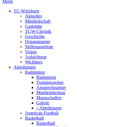
Menü
TG Würzburg
Aktuelles
Mitgliedschaft
Gaststätte
TGW-Chronik
Geschichte
Organigramm
Stellenangebote
Vision
Aufsichtsrat
Wichtiges
Abteilungen
Badminton
Badminton
Trainingszeiten
Ansprechpartner
Mitgliedsbeitrag
Mannschaften
Galerie
« Abteilungen
American Football
Basketball
Basketball