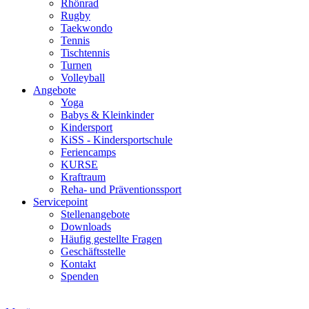
Rhönrad
Rugby
Taekwondo
Tennis
Tischtennis
Turnen
Volleyball
Angebote
Yoga
Babys & Kleinkinder
Kindersport
KiSS - Kindersportschule
Feriencamps
KURSE
Kraftraum
Reha- und Präventionssport
Servicepoint
Stellenangebote
Downloads
Häufig gestellte Fragen
Geschäftsstelle
Kontakt
Spenden