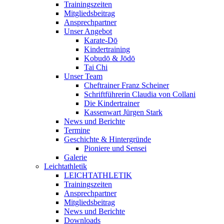
Trainingszeiten
Mitgliedsbeitrag
Ansprechpartner
Unser Angebot
Karate-Dō
Kindertraining
Kobudō & Jōdō
Tai Chi
Unser Team
Cheftrainer Franz Scheiner
Schriftführerin Claudia von Collani
Die Kindertrainer
Kassenwart Jürgen Stark
News und Berichte
Termine
Geschichte & Hintergründe
Pioniere und Sensei
Galerie
Leichtathletik
LEICHTATHLETIK
Trainingszeiten
Ansprechpartner
Mitgliedsbeitrag
News und Berichte
Downloads