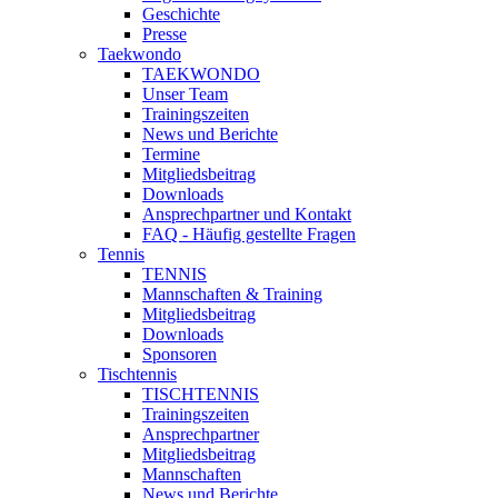
Geschichte
Presse
Taekwondo
TAEKWONDO
Unser Team
Trainingszeiten
News und Berichte
Termine
Mitgliedsbeitrag
Downloads
Ansprechpartner und Kontakt
FAQ - Häufig gestellte Fragen
Tennis
TENNIS
Mannschaften & Training
Mitgliedsbeitrag
Downloads
Sponsoren
Tischtennis
TISCHTENNIS
Trainingszeiten
Ansprechpartner
Mitgliedsbeitrag
Mannschaften
News und Berichte