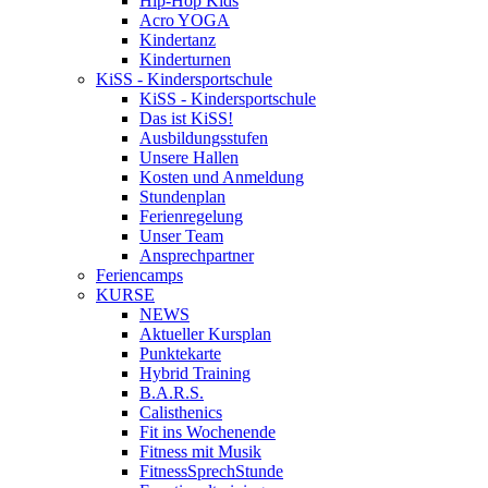
Hip-Hop Kids
Acro YOGA
Kindertanz
Kinderturnen
KiSS - Kindersportschule
KiSS - Kindersportschule
Das ist KiSS!
Ausbildungsstufen
Unsere Hallen
Kosten und Anmeldung
Stundenplan
Ferienregelung
Unser Team
Ansprechpartner
Feriencamps
KURSE
NEWS
Aktueller Kursplan
Punktekarte
Hybrid Training
B.A.R.S.
Calisthenics
Fit ins Wochenende
Fitness mit Musik
FitnessSprechStunde