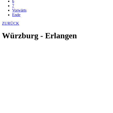
6
7
Vorwärts
Ende
ZURÜCK
Würzburg - Erlangen