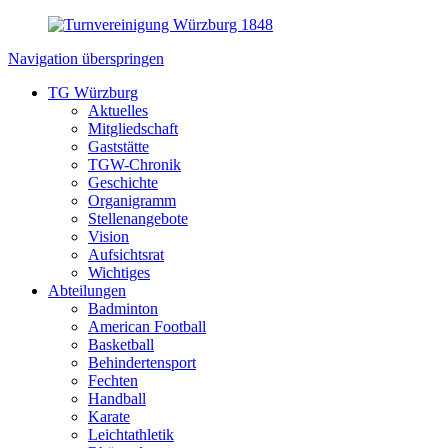
Navigation überspringen
TG Würzburg
Aktuelles
Mitgliedschaft
Gaststätte
TGW-Chronik
Geschichte
Organigramm
Stellenangebote
Vision
Aufsichtsrat
Wichtiges
Abteilungen
Badminton
American Football
Basketball
Behindertensport
Fechten
Handball
Karate
Leichtathletik