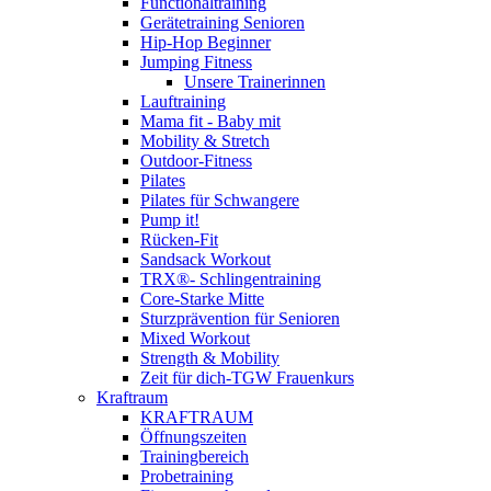
Functionaltraining
Gerätetraining Senioren
Hip-Hop Beginner
Jumping Fitness
Unsere Trainerinnen
Lauftraining
Mama fit - Baby mit
Mobility & Stretch
Outdoor-Fitness
Pilates
Pilates für Schwangere
Pump it!
Rücken-Fit
Sandsack Workout
TRX®- Schlingentraining
Core-Starke Mitte
Sturzprävention für Senioren
Mixed Workout
Strength & Mobility
Zeit für dich-TGW Frauenkurs
Kraftraum
KRAFTRAUM
Öffnungszeiten
Trainingbereich
Probetraining