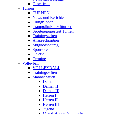
Geschichte
Turnen
TURNEN
News und Berichte
Turngruppen
Trampolin/Freizeitturnen
Sporteignungstest Turnen
Trainingszeiten
Ansprechpartner
Mitgliedsbeitrag
Sponsoren
Galerie
Termine
Volleyball
VOLLEYBALL
Trainingszeiten
Mannschaften
Damen I
Damen II
Damen III
Herren I
Herren II
Herren III
Jugend
Mixed-Hobby Allgemein