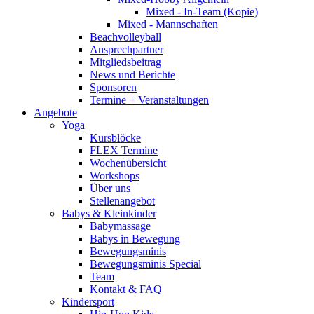
Mixed - In-Team (Kopie)
Mixed - Mannschaften
Beachvolleyball
Ansprechpartner
Mitgliedsbeitrag
News und Berichte
Sponsoren
Termine + Veranstaltungen
Angebote
Yoga
Kursblöcke
FLEX Termine
Wochenübersicht
Workshops
Über uns
Stellenangebot
Babys & Kleinkinder
Babymassage
Babys in Bewegung
Bewegungsminis
Bewegungsminis Special
Team
Kontakt & FAQ
Kindersport