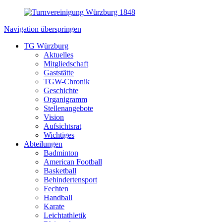
Navigation überspringen
TG Würzburg
Aktuelles
Mitgliedschaft
Gaststätte
TGW-Chronik
Geschichte
Organigramm
Stellenangebote
Vision
Aufsichtsrat
Wichtiges
Abteilungen
Badminton
American Football
Basketball
Behindertensport
Fechten
Handball
Karate
Leichtathletik