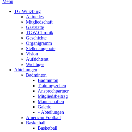
Menü
TG Würzburg
Aktuelles
Mitgliedschaft
Gaststätte
TGW-Chronik
Geschichte
Organigramm
Stellenangebote
Vision
Aufsichtsrat
Wichtiges
Abteilungen
Badminton
Badminton
Trainingszeiten
Ansprechpartner
Mitgliedsbeitrag
Mannschaften
Galerie
« Abteilungen
American Football
Basketball
Basketball