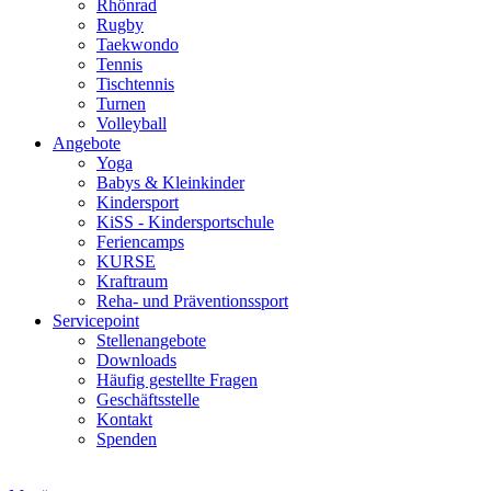
Rhönrad
Rugby
Taekwondo
Tennis
Tischtennis
Turnen
Volleyball
Angebote
Yoga
Babys & Kleinkinder
Kindersport
KiSS - Kindersportschule
Feriencamps
KURSE
Kraftraum
Reha- und Präventionssport
Servicepoint
Stellenangebote
Downloads
Häufig gestellte Fragen
Geschäftsstelle
Kontakt
Spenden