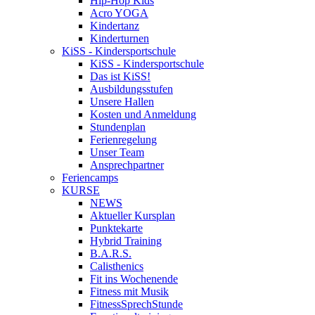
Hip-Hop Kids
Acro YOGA
Kindertanz
Kinderturnen
KiSS - Kindersportschule
KiSS - Kindersportschule
Das ist KiSS!
Ausbildungsstufen
Unsere Hallen
Kosten und Anmeldung
Stundenplan
Ferienregelung
Unser Team
Ansprechpartner
Feriencamps
KURSE
NEWS
Aktueller Kursplan
Punktekarte
Hybrid Training
B.A.R.S.
Calisthenics
Fit ins Wochenende
Fitness mit Musik
FitnessSprechStunde