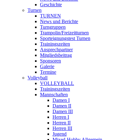
Geschichte
Turnen
TURNEN
News und Berichte
Turngruppen
Trampolin/Freizeitturnen
Sporteignungstest Turnen
Trainingszeiten
Ansprechpartner
Mitgliedsbeitrag
Sponsoren
Galerie
Termine
Volleyball
VOLLEYBALL
Trainingszeiten
Mannschaften
Damen I
Damen II
Damen III
Herren I
Herren II
Herren III
Jugend
Mixed-Hobby Allgemein