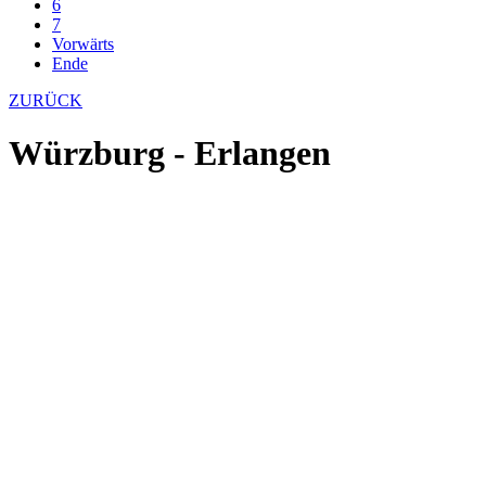
6
7
Vorwärts
Ende
ZURÜCK
Würzburg - Erlangen