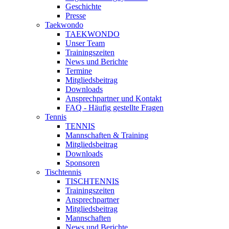
Geschichte
Presse
Taekwondo
TAEKWONDO
Unser Team
Trainingszeiten
News und Berichte
Termine
Mitgliedsbeitrag
Downloads
Ansprechpartner und Kontakt
FAQ - Häufig gestellte Fragen
Tennis
TENNIS
Mannschaften & Training
Mitgliedsbeitrag
Downloads
Sponsoren
Tischtennis
TISCHTENNIS
Trainingszeiten
Ansprechpartner
Mitgliedsbeitrag
Mannschaften
News und Berichte