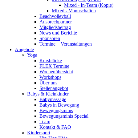
Mixed - In-Team (Kopie)
Mixed - Mannschaften
Beachvolleyball
Ansprechpartner
Mitgliedsbeitrag
News und Berichte
Sponsoren
Termine + Veranstaltungen
Angebote
Yoga
Kursblöcke
FLEX Termine
Wochenübersicht
Workshops
Über uns
Stellenangebot
Babys & Kleinkinder
Babymassage
Babys in Bewegung
Bewegungsminis
Bewegungsminis Special
Team
Kontakt & FAQ
Kindersport