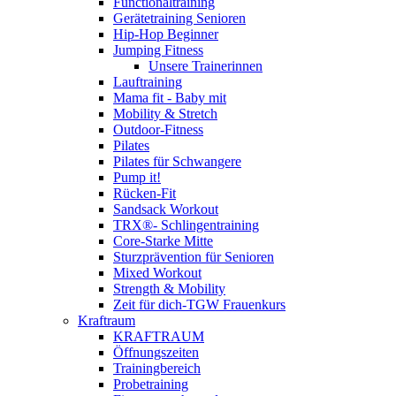
Functionaltraining
Gerätetraining Senioren
Hip-Hop Beginner
Jumping Fitness
Unsere Trainerinnen
Lauftraining
Mama fit - Baby mit
Mobility & Stretch
Outdoor-Fitness
Pilates
Pilates für Schwangere
Pump it!
Rücken-Fit
Sandsack Workout
TRX®- Schlingentraining
Core-Starke Mitte
Sturzprävention für Senioren
Mixed Workout
Strength & Mobility
Zeit für dich-TGW Frauenkurs
Kraftraum
KRAFTRAUM
Öffnungszeiten
Trainingbereich
Probetraining