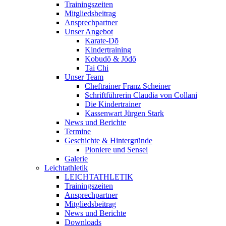
Trainingszeiten
Mitgliedsbeitrag
Ansprechpartner
Unser Angebot
Karate-Dō
Kindertraining
Kobudō & Jōdō
Tai Chi
Unser Team
Cheftrainer Franz Scheiner
Schriftführerin Claudia von Collani
Die Kindertrainer
Kassenwart Jürgen Stark
News und Berichte
Termine
Geschichte & Hintergründe
Pioniere und Sensei
Galerie
Leichtathletik
LEICHTATHLETIK
Trainingszeiten
Ansprechpartner
Mitgliedsbeitrag
News und Berichte
Downloads