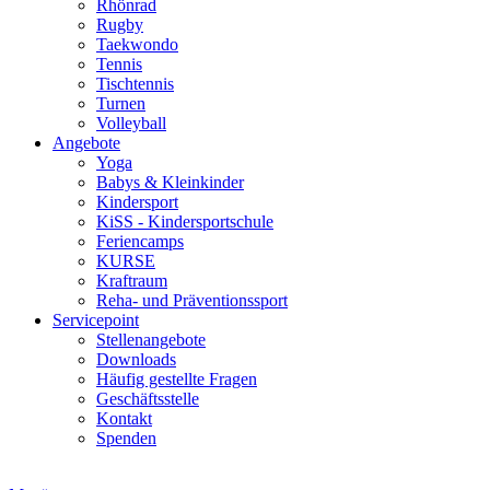
Rhönrad
Rugby
Taekwondo
Tennis
Tischtennis
Turnen
Volleyball
Angebote
Yoga
Babys & Kleinkinder
Kindersport
KiSS - Kindersportschule
Feriencamps
KURSE
Kraftraum
Reha- und Präventionssport
Servicepoint
Stellenangebote
Downloads
Häufig gestellte Fragen
Geschäftsstelle
Kontakt
Spenden