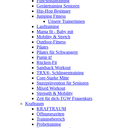
Functionaltraining
Gerätetraining Senioren
Hip-Hop Beginner
Jumping Fitness
Unsere Trainerinnen
Lauftraining
Mama fit - Baby mit
Mobility & Stretch
Outdoor-Fitness
Pilates
Pilates für Schwangere
Pump it!
Rücken-Fit
Sandsack Workout
TRX®- Schlingentraining
Core-Starke Mitte
Sturzprävention für Senioren
Mixed Workout
Strength & Mobility
Zeit für dich-TGW Frauenkurs
Kraftraum
KRAFTRAUM
Öffnungszeiten
Trainingbereich
Probetraining