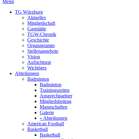
Menü
TG Würzburg
Aktuelles
Mitgliedschaft
Gaststätte
TGW-Chronik
Geschichte
Organigramm
Stellenangebote
Vision
Aufsichtsrat
Wichtiges
Abteilungen
Badminton
Badminton
Trainingszeiten
Ansprechpartner
Mitgliedsbeitrag
Mannschaften
Galerie
« Abteilungen
American Football
Basketball
Basketball