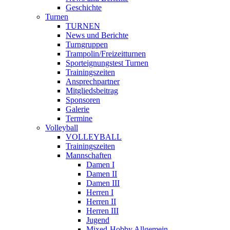
Geschichte
Turnen
TURNEN
News und Berichte
Turngruppen
Trampolin/Freizeitturnen
Sporteignungstest Turnen
Trainingszeiten
Ansprechpartner
Mitgliedsbeitrag
Sponsoren
Galerie
Termine
Volleyball
VOLLEYBALL
Trainingszeiten
Mannschaften
Damen I
Damen II
Damen III
Herren I
Herren II
Herren III
Jugend
Mixed-Hobby Allgemein