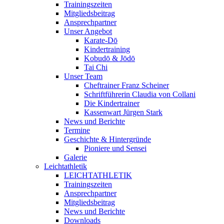
Trainingszeiten
Mitgliedsbeitrag
Ansprechpartner
Unser Angebot
Karate-Dō
Kindertraining
Kobudō & Jōdō
Tai Chi
Unser Team
Cheftrainer Franz Scheiner
Schriftführerin Claudia von Collani
Die Kindertrainer
Kassenwart Jürgen Stark
News und Berichte
Termine
Geschichte & Hintergründe
Pioniere und Sensei
Galerie
Leichtathletik
LEICHTATHLETIK
Trainingszeiten
Ansprechpartner
Mitgliedsbeitrag
News und Berichte
Downloads