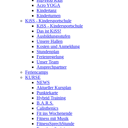
Hip-Hop Kids
Acro YOGA
Kindertanz
Kinderturnen
KiSS - Kindersportschule
KiSS - Kindersportschule
Das ist KiSS!
Ausbildungsstufen
Unsere Hallen
Kosten und Anmeldung
Stundenplan
Ferienregelung
Unser Team
Ansprechpartner
Feriencamps
KURSE
NEWS
Aktueller Kursplan
Punktekarte
Hybrid Training
B.A.R.S.
Calisthenics
Fit ins Wochenende
Fitness mit Musik
FitnessSprechStunde