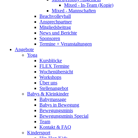
Mixed - In-Team (Kopie)
Mixed - Mannschaften
Beachvolleyball
Ansprechpartner
Mitgliedsbeitrag
News und Berichte
Sponsoren
Termine + Veranstaltungen
Angebote
Yoga
Kursblöcke
FLEX Termine
Wochenübersicht
Workshops
Über uns
Stellenangebot
Babys & Kleinkinder
Babymassage
Babys in Bewegung
Bewegungsminis
Bewegungsminis Special
Team
Kontakt & FAQ
Kindersport