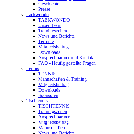
Geschichte
Presse
Taekwondo
TAEKWONDO
Unser Team
Trainingszeiten
News und Berichte
Termine
Mitgliedsbeitrag
Downloads
Ansprechpartner und Kontakt
FAQ - Häufig gestellte Fragen
Tennis
TENNIS
Mannschaften & Training
Mitgliedsbeitrag
Downloads
Sponsoren
Tischtennis
TISCHTENNIS
Trainingszeiten
Ansprechpartner
Mitgliedsbeitrag
Mannschaften
News und Berichte