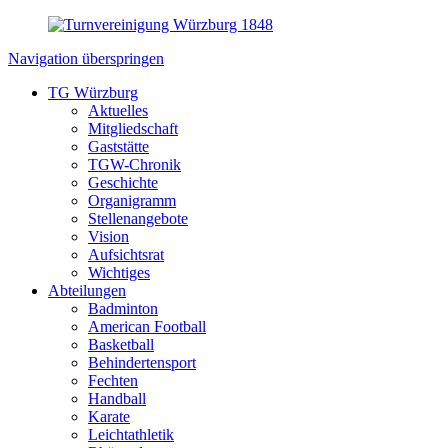
Navigation überspringen
TG Würzburg
Aktuelles
Mitgliedschaft
Gaststätte
TGW-Chronik
Geschichte
Organigramm
Stellenangebote
Vision
Aufsichtsrat
Wichtiges
Abteilungen
Badminton
American Football
Basketball
Behindertensport
Fechten
Handball
Karate
Leichtathletik