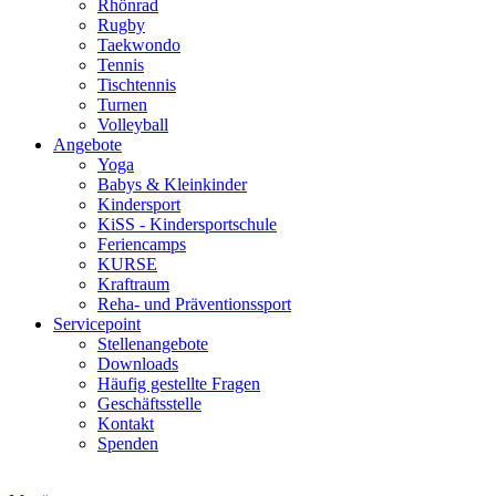
Rhönrad
Rugby
Taekwondo
Tennis
Tischtennis
Turnen
Volleyball
Angebote
Yoga
Babys & Kleinkinder
Kindersport
KiSS - Kindersportschule
Feriencamps
KURSE
Kraftraum
Reha- und Präventionssport
Servicepoint
Stellenangebote
Downloads
Häufig gestellte Fragen
Geschäftsstelle
Kontakt
Spenden