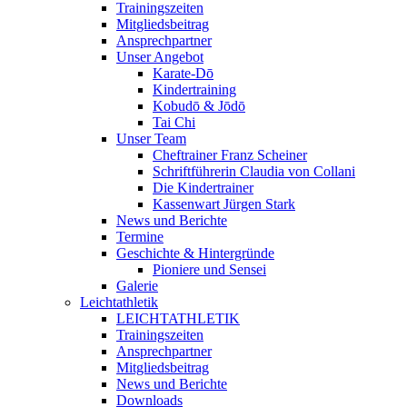
Trainingszeiten
Mitgliedsbeitrag
Ansprechpartner
Unser Angebot
Karate-Dō
Kindertraining
Kobudō & Jōdō
Tai Chi
Unser Team
Cheftrainer Franz Scheiner
Schriftführerin Claudia von Collani
Die Kindertrainer
Kassenwart Jürgen Stark
News und Berichte
Termine
Geschichte & Hintergründe
Pioniere und Sensei
Galerie
Leichtathletik
LEICHTATHLETIK
Trainingszeiten
Ansprechpartner
Mitgliedsbeitrag
News und Berichte
Downloads