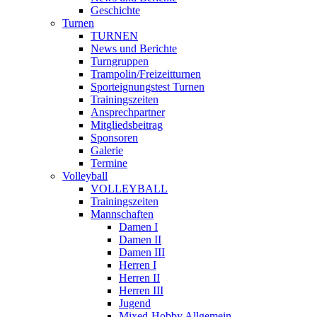
Geschichte
Turnen
TURNEN
News und Berichte
Turngruppen
Trampolin/Freizeitturnen
Sporteignungstest Turnen
Trainingszeiten
Ansprechpartner
Mitgliedsbeitrag
Sponsoren
Galerie
Termine
Volleyball
VOLLEYBALL
Trainingszeiten
Mannschaften
Damen I
Damen II
Damen III
Herren I
Herren II
Herren III
Jugend
Mixed-Hobby Allgemein