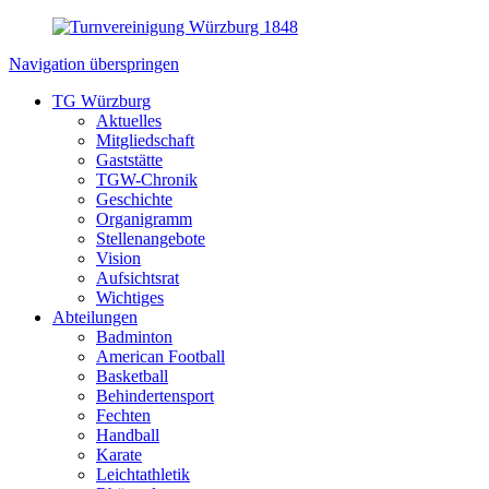
Navigation überspringen
TG Würzburg
Aktuelles
Mitgliedschaft
Gaststätte
TGW-Chronik
Geschichte
Organigramm
Stellenangebote
Vision
Aufsichtsrat
Wichtiges
Abteilungen
Badminton
American Football
Basketball
Behindertensport
Fechten
Handball
Karate
Leichtathletik