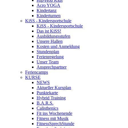
Hip-Hop Kids
Acro YOGA
Kindertanz
Kinderturnen
KiSS - Kindersportschule
KiSS - Kindersportschule
Das ist KiSS!
Ausbildungsstufen
Unsere Hallen
Kosten und Anmeldung
Stundenplan
Ferienregelung
Unser Team
Ansprechpartner
Feriencamps
KURSE
NEWS
Aktueller Kursplan
Punktekarte
Hybrid Training
B.A.R.S.
Calisthenics
Fit ins Wochenende
Fitness mit Musik
FitnessSprechStunde