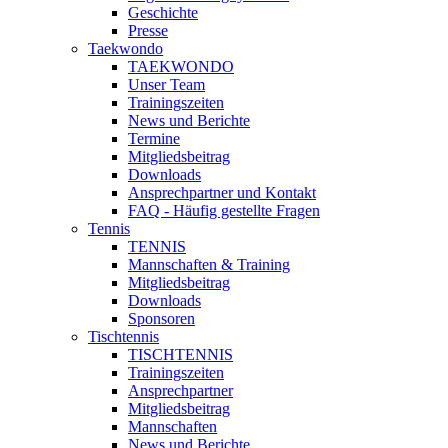
Geschichte
Presse
Taekwondo
TAEKWONDO
Unser Team
Trainingszeiten
News und Berichte
Termine
Mitgliedsbeitrag
Downloads
Ansprechpartner und Kontakt
FAQ - Häufig gestellte Fragen
Tennis
TENNIS
Mannschaften & Training
Mitgliedsbeitrag
Downloads
Sponsoren
Tischtennis
TISCHTENNIS
Trainingszeiten
Ansprechpartner
Mitgliedsbeitrag
Mannschaften
News und Berichte