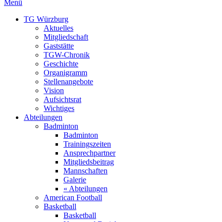
Menü
TG Würzburg
Aktuelles
Mitgliedschaft
Gaststätte
TGW-Chronik
Geschichte
Organigramm
Stellenangebote
Vision
Aufsichtsrat
Wichtiges
Abteilungen
Badminton
Badminton
Trainingszeiten
Ansprechpartner
Mitgliedsbeitrag
Mannschaften
Galerie
« Abteilungen
American Football
Basketball
Basketball