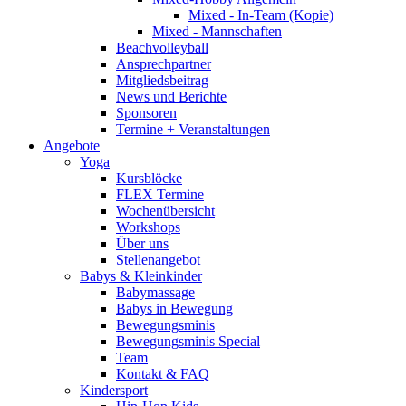
Mixed - In-Team (Kopie)
Mixed - Mannschaften
Beachvolleyball
Ansprechpartner
Mitgliedsbeitrag
News und Berichte
Sponsoren
Termine + Veranstaltungen
Angebote
Yoga
Kursblöcke
FLEX Termine
Wochenübersicht
Workshops
Über uns
Stellenangebot
Babys & Kleinkinder
Babymassage
Babys in Bewegung
Bewegungsminis
Bewegungsminis Special
Team
Kontakt & FAQ
Kindersport