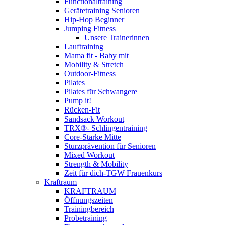
Functionaltraining
Gerätetraining Senioren
Hip-Hop Beginner
Jumping Fitness
Unsere Trainerinnen
Lauftraining
Mama fit - Baby mit
Mobility & Stretch
Outdoor-Fitness
Pilates
Pilates für Schwangere
Pump it!
Rücken-Fit
Sandsack Workout
TRX®- Schlingentraining
Core-Starke Mitte
Sturzprävention für Senioren
Mixed Workout
Strength & Mobility
Zeit für dich-TGW Frauenkurs
Kraftraum
KRAFTRAUM
Öffnungszeiten
Trainingbereich
Probetraining