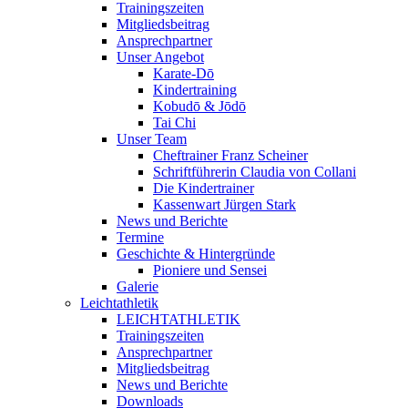
Trainingszeiten
Mitgliedsbeitrag
Ansprechpartner
Unser Angebot
Karate-Dō
Kindertraining
Kobudō & Jōdō
Tai Chi
Unser Team
Cheftrainer Franz Scheiner
Schriftführerin Claudia von Collani
Die Kindertrainer
Kassenwart Jürgen Stark
News und Berichte
Termine
Geschichte & Hintergründe
Pioniere und Sensei
Galerie
Leichtathletik
LEICHTATHLETIK
Trainingszeiten
Ansprechpartner
Mitgliedsbeitrag
News und Berichte
Downloads