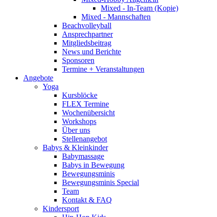
Mixed - In-Team (Kopie)
Mixed - Mannschaften
Beachvolleyball
Ansprechpartner
Mitgliedsbeitrag
News und Berichte
Sponsoren
Termine + Veranstaltungen
Angebote
Yoga
Kursblöcke
FLEX Termine
Wochenübersicht
Workshops
Über uns
Stellenangebot
Babys & Kleinkinder
Babymassage
Babys in Bewegung
Bewegungsminis
Bewegungsminis Special
Team
Kontakt & FAQ
Kindersport