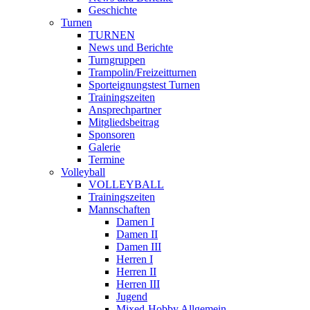
Geschichte
Turnen
TURNEN
News und Berichte
Turngruppen
Trampolin/Freizeitturnen
Sporteignungstest Turnen
Trainingszeiten
Ansprechpartner
Mitgliedsbeitrag
Sponsoren
Galerie
Termine
Volleyball
VOLLEYBALL
Trainingszeiten
Mannschaften
Damen I
Damen II
Damen III
Herren I
Herren II
Herren III
Jugend
Mixed-Hobby Allgemein