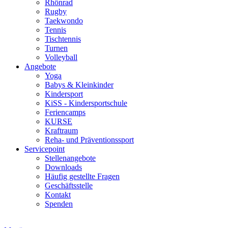
Rhönrad
Rugby
Taekwondo
Tennis
Tischtennis
Turnen
Volleyball
Angebote
Yoga
Babys & Kleinkinder
Kindersport
KiSS - Kindersportschule
Feriencamps
KURSE
Kraftraum
Reha- und Präventionssport
Servicepoint
Stellenangebote
Downloads
Häufig gestellte Fragen
Geschäftsstelle
Kontakt
Spenden