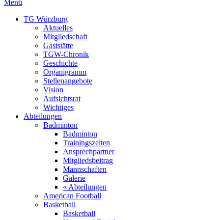
Menü
TG Würzburg
Aktuelles
Mitgliedschaft
Gaststätte
TGW-Chronik
Geschichte
Organigramm
Stellenangebote
Vision
Aufsichtsrat
Wichtiges
Abteilungen
Badminton
Badminton
Trainingszeiten
Ansprechpartner
Mitgliedsbeitrag
Mannschaften
Galerie
« Abteilungen
American Football
Basketball
Basketball