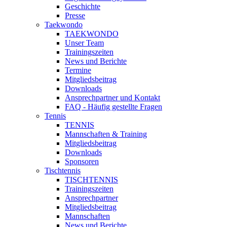
Geschichte
Presse
Taekwondo
TAEKWONDO
Unser Team
Trainingszeiten
News und Berichte
Termine
Mitgliedsbeitrag
Downloads
Ansprechpartner und Kontakt
FAQ - Häufig gestellte Fragen
Tennis
TENNIS
Mannschaften & Training
Mitgliedsbeitrag
Downloads
Sponsoren
Tischtennis
TISCHTENNIS
Trainingszeiten
Ansprechpartner
Mitgliedsbeitrag
Mannschaften
News und Berichte