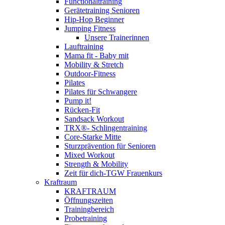
Functionaltraining
Gerätetraining Senioren
Hip-Hop Beginner
Jumping Fitness
Unsere Trainerinnen
Lauftraining
Mama fit - Baby mit
Mobility & Stretch
Outdoor-Fitness
Pilates
Pilates für Schwangere
Pump it!
Rücken-Fit
Sandsack Workout
TRX®- Schlingentraining
Core-Starke Mitte
Sturzprävention für Senioren
Mixed Workout
Strength & Mobility
Zeit für dich-TGW Frauenkurs
Kraftraum
KRAFTRAUM
Öffnungszeiten
Trainingbereich
Probetraining