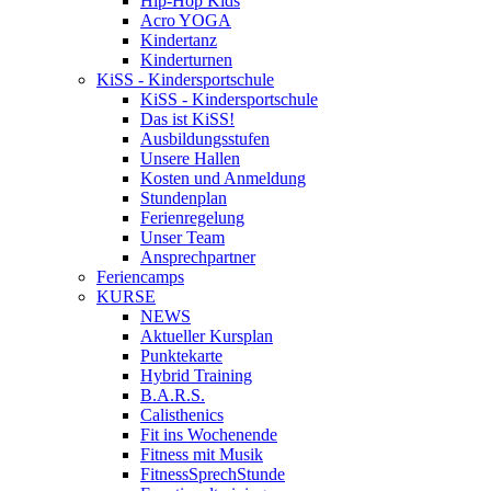
Hip-Hop Kids
Acro YOGA
Kindertanz
Kinderturnen
KiSS - Kindersportschule
KiSS - Kindersportschule
Das ist KiSS!
Ausbildungsstufen
Unsere Hallen
Kosten und Anmeldung
Stundenplan
Ferienregelung
Unser Team
Ansprechpartner
Feriencamps
KURSE
NEWS
Aktueller Kursplan
Punktekarte
Hybrid Training
B.A.R.S.
Calisthenics
Fit ins Wochenende
Fitness mit Musik
FitnessSprechStunde