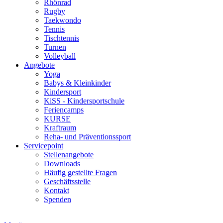
Rhönrad
Rugby
Taekwondo
Tennis
Tischtennis
Turnen
Volleyball
Angebote
Yoga
Babys & Kleinkinder
Kindersport
KiSS - Kindersportschule
Feriencamps
KURSE
Kraftraum
Reha- und Präventionssport
Servicepoint
Stellenangebote
Downloads
Häufig gestellte Fragen
Geschäftsstelle
Kontakt
Spenden