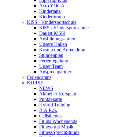
Hip-Hop Kids
Acro YOGA
Kindertanz
Kinderturnen
KiSS - Kindersportschule
KiSS - Kindersportschule
Das ist KiSS!
Ausbildungsstufen
Unsere Hallen
Kosten und Anmeldung
Stundenplan
Ferienregelung
Unser Team
Ansprechpartner
Feriencamps
KURSE
NEWS
Aktueller Kursplan
Punktekarte
Hybrid Training
B.A.R.S.
Calisthenics
Fit ins Wochenende
Fitness mit Musik
FitnessSprechStunde