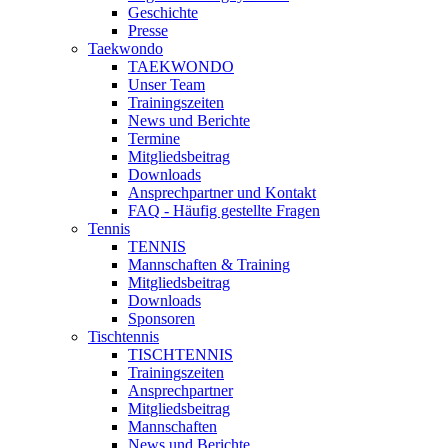
Geschichte
Presse
Taekwondo
TAEKWONDO
Unser Team
Trainingszeiten
News und Berichte
Termine
Mitgliedsbeitrag
Downloads
Ansprechpartner und Kontakt
FAQ - Häufig gestellte Fragen
Tennis
TENNIS
Mannschaften & Training
Mitgliedsbeitrag
Downloads
Sponsoren
Tischtennis
TISCHTENNIS
Trainingszeiten
Ansprechpartner
Mitgliedsbeitrag
Mannschaften
News und Berichte