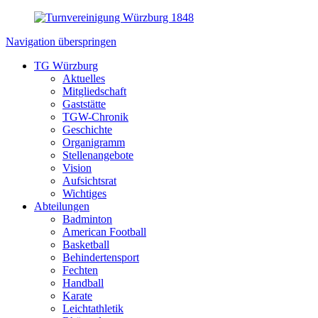
Navigation überspringen
TG Würzburg
Aktuelles
Mitgliedschaft
Gaststätte
TGW-Chronik
Geschichte
Organigramm
Stellenangebote
Vision
Aufsichtsrat
Wichtiges
Abteilungen
Badminton
American Football
Basketball
Behindertensport
Fechten
Handball
Karate
Leichtathletik