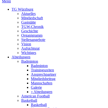
Menü
TG Würzburg
Aktuelles
Mitgliedschaft
Gaststätte
TGW-Chronik
Geschichte
Organigramm
Stellenangebote
Vision
Aufsichtsrat
Wichtiges
Abteilungen
Badminton
Badminton
Trainingszeiten
Ansprechpartner
Mitgliedsbeitrag
Mannschaften
Galerie
« Abteilungen
American Football
Basketball
Basketball