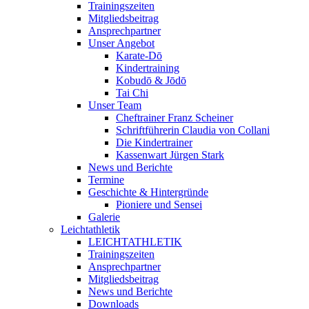
Trainingszeiten
Mitgliedsbeitrag
Ansprechpartner
Unser Angebot
Karate-Dō
Kindertraining
Kobudō & Jōdō
Tai Chi
Unser Team
Cheftrainer Franz Scheiner
Schriftführerin Claudia von Collani
Die Kindertrainer
Kassenwart Jürgen Stark
News und Berichte
Termine
Geschichte & Hintergründe
Pioniere und Sensei
Galerie
Leichtathletik
LEICHTATHLETIK
Trainingszeiten
Ansprechpartner
Mitgliedsbeitrag
News und Berichte
Downloads