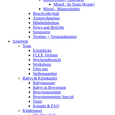
Mixed - In-Team (Kopie)
Mixed - Mannschaften
Beachvolleyball
Ansprechpartner
Mitgliedsbeitrag
News und Berichte
Sponsoren
Termine + Veranstaltungen
Angebote
Yoga
Kursblöcke
FLEX Termine
Wochenübersicht
Workshops
Über uns
Stellenangebot
Babys & Kleinkinder
Babymassage
Babys in Bewegung
Bewegungsminis
Bewegungsminis Special
Team
Kontakt & FAQ
Kindersport