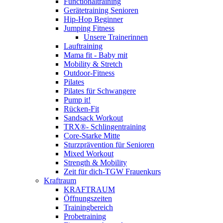
Functionaltraining
Gerätetraining Senioren
Hip-Hop Beginner
Jumping Fitness
Unsere Trainerinnen
Lauftraining
Mama fit - Baby mit
Mobility & Stretch
Outdoor-Fitness
Pilates
Pilates für Schwangere
Pump it!
Rücken-Fit
Sandsack Workout
TRX®- Schlingentraining
Core-Starke Mitte
Sturzprävention für Senioren
Mixed Workout
Strength & Mobility
Zeit für dich-TGW Frauenkurs
Kraftraum
KRAFTRAUM
Öffnungszeiten
Trainingbereich
Probetraining