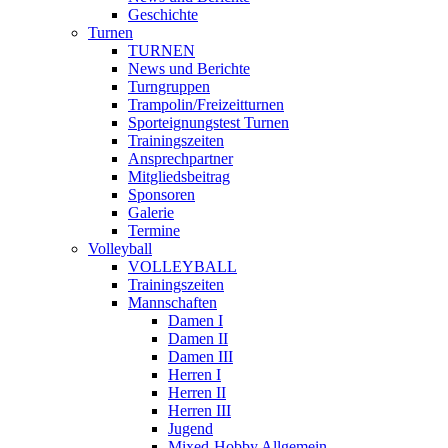
Geschichte
Turnen
TURNEN
News und Berichte
Turngruppen
Trampolin/Freizeitturnen
Sporteignungstest Turnen
Trainingszeiten
Ansprechpartner
Mitgliedsbeitrag
Sponsoren
Galerie
Termine
Volleyball
VOLLEYBALL
Trainingszeiten
Mannschaften
Damen I
Damen II
Damen III
Herren I
Herren II
Herren III
Jugend
Mixed-Hobby Allgemein