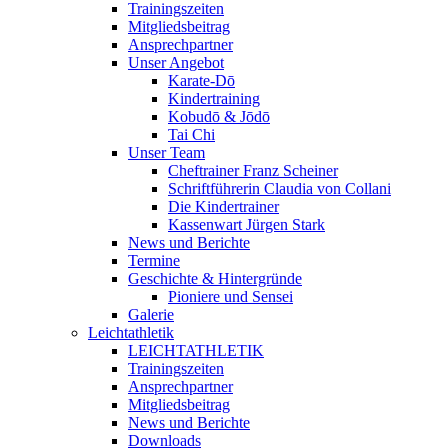
Trainingszeiten
Mitgliedsbeitrag
Ansprechpartner
Unser Angebot
Karate-Dō
Kindertraining
Kobudō & Jōdō
Tai Chi
Unser Team
Cheftrainer Franz Scheiner
Schriftführerin Claudia von Collani
Die Kindertrainer
Kassenwart Jürgen Stark
News und Berichte
Termine
Geschichte & Hintergründe
Pioniere und Sensei
Galerie
Leichtathletik
LEICHTATHLETIK
Trainingszeiten
Ansprechpartner
Mitgliedsbeitrag
News und Berichte
Downloads