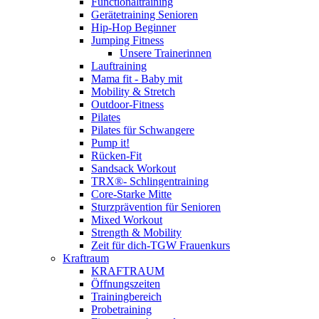
Functionaltraining
Gerätetraining Senioren
Hip-Hop Beginner
Jumping Fitness
Unsere Trainerinnen
Lauftraining
Mama fit - Baby mit
Mobility & Stretch
Outdoor-Fitness
Pilates
Pilates für Schwangere
Pump it!
Rücken-Fit
Sandsack Workout
TRX®- Schlingentraining
Core-Starke Mitte
Sturzprävention für Senioren
Mixed Workout
Strength & Mobility
Zeit für dich-TGW Frauenkurs
Kraftraum
KRAFTRAUM
Öffnungszeiten
Trainingbereich
Probetraining