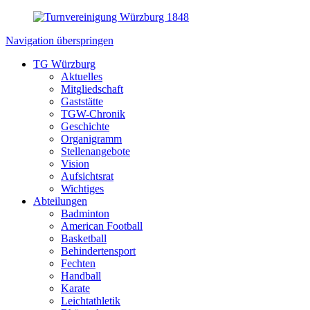
Navigation überspringen
TG Würzburg
Aktuelles
Mitgliedschaft
Gaststätte
TGW-Chronik
Geschichte
Organigramm
Stellenangebote
Vision
Aufsichtsrat
Wichtiges
Abteilungen
Badminton
American Football
Basketball
Behindertensport
Fechten
Handball
Karate
Leichtathletik