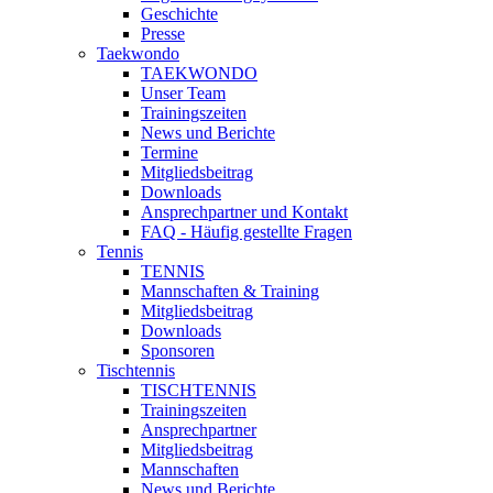
Geschichte
Presse
Taekwondo
TAEKWONDO
Unser Team
Trainingszeiten
News und Berichte
Termine
Mitgliedsbeitrag
Downloads
Ansprechpartner und Kontakt
FAQ - Häufig gestellte Fragen
Tennis
TENNIS
Mannschaften & Training
Mitgliedsbeitrag
Downloads
Sponsoren
Tischtennis
TISCHTENNIS
Trainingszeiten
Ansprechpartner
Mitgliedsbeitrag
Mannschaften
News und Berichte