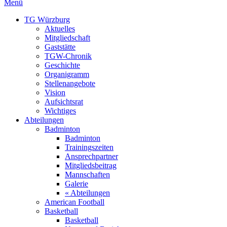
Menü
TG Würzburg
Aktuelles
Mitgliedschaft
Gaststätte
TGW-Chronik
Geschichte
Organigramm
Stellenangebote
Vision
Aufsichtsrat
Wichtiges
Abteilungen
Badminton
Badminton
Trainingszeiten
Ansprechpartner
Mitgliedsbeitrag
Mannschaften
Galerie
« Abteilungen
American Football
Basketball
Basketball