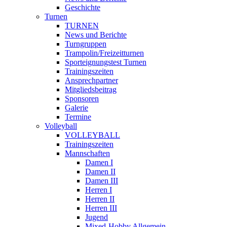
Geschichte
Turnen
TURNEN
News und Berichte
Turngruppen
Trampolin/Freizeitturnen
Sporteignungstest Turnen
Trainingszeiten
Ansprechpartner
Mitgliedsbeitrag
Sponsoren
Galerie
Termine
Volleyball
VOLLEYBALL
Trainingszeiten
Mannschaften
Damen I
Damen II
Damen III
Herren I
Herren II
Herren III
Jugend
Mixed-Hobby Allgemein