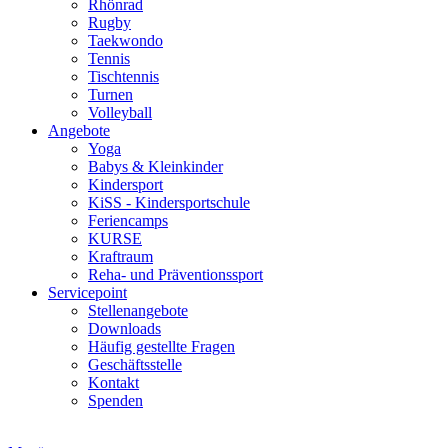
Rhönrad
Rugby
Taekwondo
Tennis
Tischtennis
Turnen
Volleyball
Angebote
Yoga
Babys & Kleinkinder
Kindersport
KiSS - Kindersportschule
Feriencamps
KURSE
Kraftraum
Reha- und Präventionssport
Servicepoint
Stellenangebote
Downloads
Häufig gestellte Fragen
Geschäftsstelle
Kontakt
Spenden