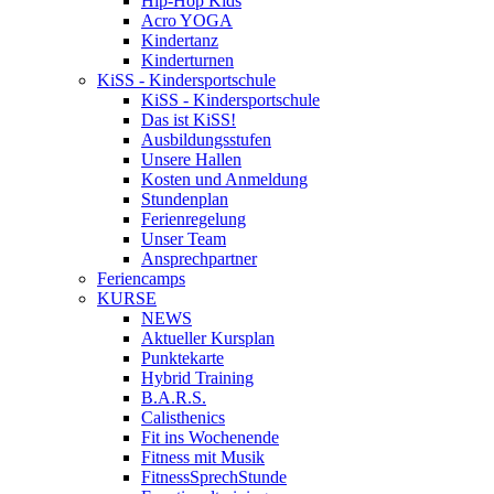
Hip-Hop Kids
Acro YOGA
Kindertanz
Kinderturnen
KiSS - Kindersportschule
KiSS - Kindersportschule
Das ist KiSS!
Ausbildungsstufen
Unsere Hallen
Kosten und Anmeldung
Stundenplan
Ferienregelung
Unser Team
Ansprechpartner
Feriencamps
KURSE
NEWS
Aktueller Kursplan
Punktekarte
Hybrid Training
B.A.R.S.
Calisthenics
Fit ins Wochenende
Fitness mit Musik
FitnessSprechStunde