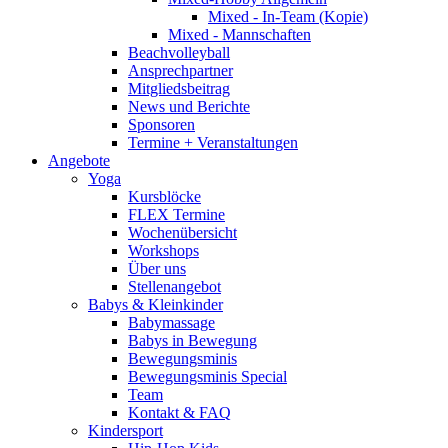
Mixed - In-Team (Kopie)
Mixed - Mannschaften
Beachvolleyball
Ansprechpartner
Mitgliedsbeitrag
News und Berichte
Sponsoren
Termine + Veranstaltungen
Angebote
Yoga
Kursblöcke
FLEX Termine
Wochenübersicht
Workshops
Über uns
Stellenangebot
Babys & Kleinkinder
Babymassage
Babys in Bewegung
Bewegungsminis
Bewegungsminis Special
Team
Kontakt & FAQ
Kindersport