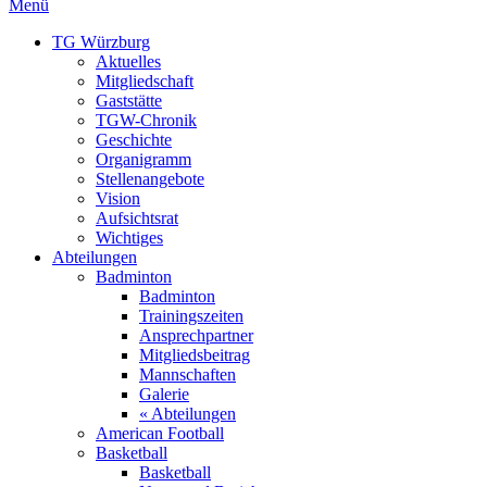
Menü
TG Würzburg
Aktuelles
Mitgliedschaft
Gaststätte
TGW-Chronik
Geschichte
Organigramm
Stellenangebote
Vision
Aufsichtsrat
Wichtiges
Abteilungen
Badminton
Badminton
Trainingszeiten
Ansprechpartner
Mitgliedsbeitrag
Mannschaften
Galerie
« Abteilungen
American Football
Basketball
Basketball