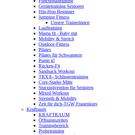
Functionaltraining
Gerätetraining Senioren
Hip-Hop Beginner
Jumping Fitness
Unsere Trainerinnen
Lauftraining
Mama fit - Baby mit
Mobility & Stretch
Outdoor-Fitness
Pilates
Pilates für Schwangere
Pump it!
Rücken-Fit
Sandsack Workout
TRX®- Schlingentraining
Core-Starke Mitte
Sturzprävention für Senioren
Mixed Workout
Strength & Mobility
Zeit für dich-TGW Frauenkurs
Kraftraum
KRAFTRAUM
Öffnungszeiten
Trainingbereich
Probetraining