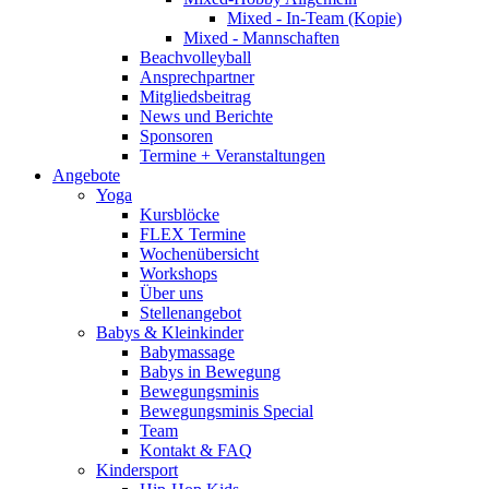
Mixed - In-Team (Kopie)
Mixed - Mannschaften
Beachvolleyball
Ansprechpartner
Mitgliedsbeitrag
News und Berichte
Sponsoren
Termine + Veranstaltungen
Angebote
Yoga
Kursblöcke
FLEX Termine
Wochenübersicht
Workshops
Über uns
Stellenangebot
Babys & Kleinkinder
Babymassage
Babys in Bewegung
Bewegungsminis
Bewegungsminis Special
Team
Kontakt & FAQ
Kindersport