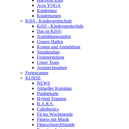
Hip-Hop Kids
Acro YOGA
Kindertanz
Kinderturnen
KiSS - Kindersportschule
KiSS - Kindersportschule
Das ist KiSS!
Ausbildungsstufen
Unsere Hallen
Kosten und Anmeldung
Stundenplan
Ferienregelung
Unser Team
Ansprechpartner
Feriencamps
KURSE
NEWS
Aktueller Kursplan
Punktekarte
Hybrid Training
B.A.R.S.
Calisthenics
Fit ins Wochenende
Fitness mit Musik
FitnessSprechStunde