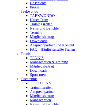
Geschichte
Presse
Taekwondo
TAEKWONDO
Unser Team
Trainingszeiten
News und Berichte
Termine
Mitgliedsbeitrag
Downloads
Ansprechpartner und Kontakt
FAQ - Häufig gestellte Fragen
Tennis
TENNIS
Mannschaften & Training
Mitgliedsbeitrag
Downloads
Sponsoren
Tischtennis
TISCHTENNIS
Trainingszeiten
Ansprechpartner
Mitgliedsbeitrag
Mannschaften
News und Berichte