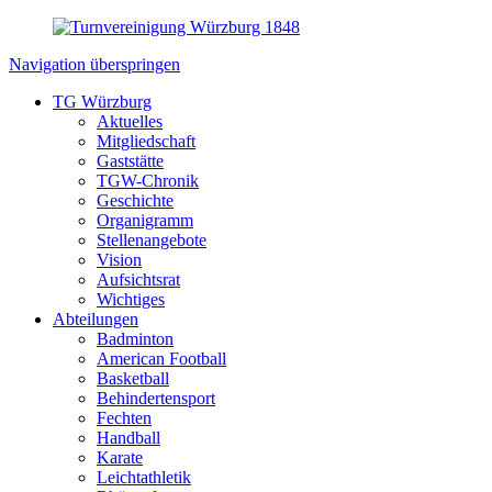
Navigation überspringen
TG Würzburg
Aktuelles
Mitgliedschaft
Gaststätte
TGW-Chronik
Geschichte
Organigramm
Stellenangebote
Vision
Aufsichtsrat
Wichtiges
Abteilungen
Badminton
American Football
Basketball
Behindertensport
Fechten
Handball
Karate
Leichtathletik