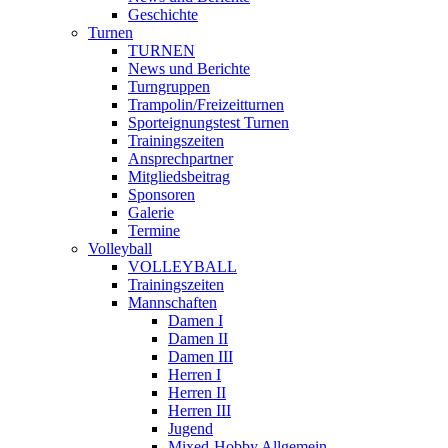
Geschichte
Turnen
TURNEN
News und Berichte
Turngruppen
Trampolin/Freizeitturnen
Sporteignungstest Turnen
Trainingszeiten
Ansprechpartner
Mitgliedsbeitrag
Sponsoren
Galerie
Termine
Volleyball
VOLLEYBALL
Trainingszeiten
Mannschaften
Damen I
Damen II
Damen III
Herren I
Herren II
Herren III
Jugend
Mixed-Hobby Allgemein