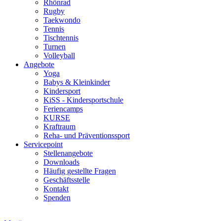
Rhönrad
Rugby
Taekwondo
Tennis
Tischtennis
Turnen
Volleyball
Angebote
Yoga
Babys & Kleinkinder
Kindersport
KiSS - Kindersportschule
Feriencamps
KURSE
Kraftraum
Reha- und Präventionssport
Servicepoint
Stellenangebote
Downloads
Häufig gestellte Fragen
Geschäftsstelle
Kontakt
Spenden