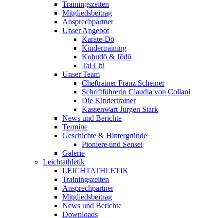
Trainingszeiten
Mitgliedsbeitrag
Ansprechpartner
Unser Angebot
Karate-Dō
Kindertraining
Kobudō & Jōdō
Tai Chi
Unser Team
Cheftrainer Franz Scheiner
Schriftführerin Claudia von Collani
Die Kindertrainer
Kassenwart Jürgen Stark
News und Berichte
Termine
Geschichte & Hintergründe
Pioniere und Sensei
Galerie
Leichtathletik
LEICHTATHLETIK
Trainingszeiten
Ansprechpartner
Mitgliedsbeitrag
News und Berichte
Downloads