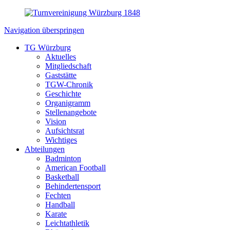
Navigation überspringen
TG Würzburg
Aktuelles
Mitgliedschaft
Gaststätte
TGW-Chronik
Geschichte
Organigramm
Stellenangebote
Vision
Aufsichtsrat
Wichtiges
Abteilungen
Badminton
American Football
Basketball
Behindertensport
Fechten
Handball
Karate
Leichtathletik