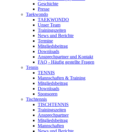
Geschichte
Presse
Taekwondo
TAEKWONDO
Unser Team
Trainingszeiten
News und Berichte
Termine
Mitgliedsbeitrag
Downloads
Ansprechpartner und Kontakt
FAQ - Häufig gestellte Fragen
Tennis
TENNIS
Mannschaften & Training
Mitgliedsbeitrag
Downloads
Sponsoren
Tischtennis
TISCHTENNIS
Trainingszeiten
Ansprechpartner
Mitgliedsbeitrag
Mannschaften
News und Berichte