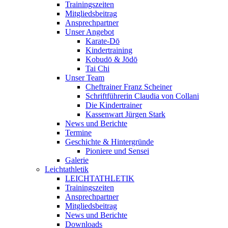
Trainingszeiten
Mitgliedsbeitrag
Ansprechpartner
Unser Angebot
Karate-Dō
Kindertraining
Kobudō & Jōdō
Tai Chi
Unser Team
Cheftrainer Franz Scheiner
Schriftführerin Claudia von Collani
Die Kindertrainer
Kassenwart Jürgen Stark
News und Berichte
Termine
Geschichte & Hintergründe
Pioniere und Sensei
Galerie
Leichtathletik
LEICHTATHLETIK
Trainingszeiten
Ansprechpartner
Mitgliedsbeitrag
News und Berichte
Downloads