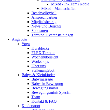
Mixed - In-Team (Kopie)
Mixed - Mannschaften
Beachvolleyball
Ansprechpartner
Mitgliedsbeitrag
News und Berichte
Sponsoren
Termine + Veranstaltungen
Angebote
Yoga
Kursblöcke
FLEX Termine
Wochenübersicht
Workshops
Über uns
Stellenangebot
Babys & Kleinkinder
Babymassage
Babys in Bewegung
Bewegungsminis
Bewegungsminis Special
Team
Kontakt & FAQ
Kindersport