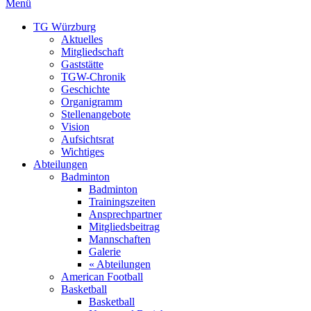
Menü
TG Würzburg
Aktuelles
Mitgliedschaft
Gaststätte
TGW-Chronik
Geschichte
Organigramm
Stellenangebote
Vision
Aufsichtsrat
Wichtiges
Abteilungen
Badminton
Badminton
Trainingszeiten
Ansprechpartner
Mitgliedsbeitrag
Mannschaften
Galerie
« Abteilungen
American Football
Basketball
Basketball