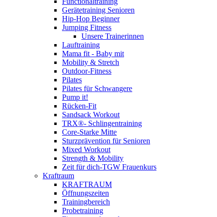
Functionaltraining
Gerätetraining Senioren
Hip-Hop Beginner
Jumping Fitness
Unsere Trainerinnen
Lauftraining
Mama fit - Baby mit
Mobility & Stretch
Outdoor-Fitness
Pilates
Pilates für Schwangere
Pump it!
Rücken-Fit
Sandsack Workout
TRX®- Schlingentraining
Core-Starke Mitte
Sturzprävention für Senioren
Mixed Workout
Strength & Mobility
Zeit für dich-TGW Frauenkurs
Kraftraum
KRAFTRAUM
Öffnungszeiten
Trainingbereich
Probetraining