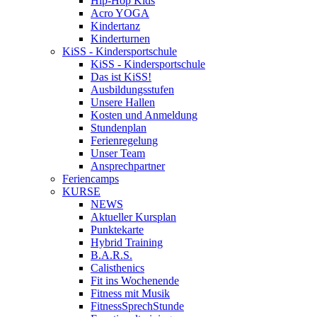
Hip-Hop Kids
Acro YOGA
Kindertanz
Kinderturnen
KiSS - Kindersportschule
KiSS - Kindersportschule
Das ist KiSS!
Ausbildungsstufen
Unsere Hallen
Kosten und Anmeldung
Stundenplan
Ferienregelung
Unser Team
Ansprechpartner
Feriencamps
KURSE
NEWS
Aktueller Kursplan
Punktekarte
Hybrid Training
B.A.R.S.
Calisthenics
Fit ins Wochenende
Fitness mit Musik
FitnessSprechStunde