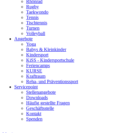
Rhönrad
Rugby
Taekwondo
Tennis
Tischtennis
Turnen
Volleyball
Angebote
Yoga
Babys & Kleinkinder
Kindersport
KiSS - Kindersportschule
Feriencamps
KURSE
Kraftraum
Reha- und Präventionssport
Servicepoint
Stellenangebote
Downloads
Häufig gestellte Fragen
Geschäftsstelle
Kontakt
Spenden