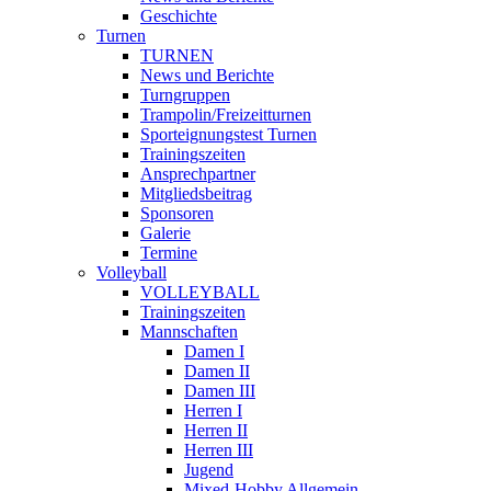
Geschichte
Turnen
TURNEN
News und Berichte
Turngruppen
Trampolin/Freizeitturnen
Sporteignungstest Turnen
Trainingszeiten
Ansprechpartner
Mitgliedsbeitrag
Sponsoren
Galerie
Termine
Volleyball
VOLLEYBALL
Trainingszeiten
Mannschaften
Damen I
Damen II
Damen III
Herren I
Herren II
Herren III
Jugend
Mixed-Hobby Allgemein