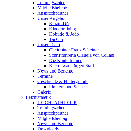
Trainingszeiten
Mitgliedsbeitrag
Ansprechpartner
Unser Angebot
Karate-Dō
Kindertraining
Kobudō & Jōdō
Tai Chi
Unser Team
Cheftrainer Franz Scheiner
Schriftführerin Claudia von Collani
Die Kindertrainer
Kassenwart Jürgen Stark
News und Berichte
Termine
Geschichte & Hintergründe
Pioniere und Sensei
Galerie
Leichtathletik
LEICHTATHLETIK
Trainingszeiten
Ansprechpartner
Mitgliedsbeitrag
News und Berichte
Downloads