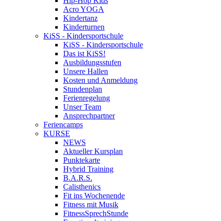
Hip-Hop Kids
Acro YOGA
Kindertanz
Kinderturnen
KiSS - Kindersportschule
KiSS - Kindersportschule
Das ist KiSS!
Ausbildungsstufen
Unsere Hallen
Kosten und Anmeldung
Stundenplan
Ferienregelung
Unser Team
Ansprechpartner
Feriencamps
KURSE
NEWS
Aktueller Kursplan
Punktekarte
Hybrid Training
B.A.R.S.
Calisthenics
Fit ins Wochenende
Fitness mit Musik
FitnessSprechStunde