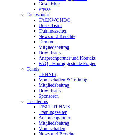
Geschichte
Presse
Taekwondo
TAEKWONDO
Unser Team
Trainingszeiten
News und Berichte
Termine
Mitgliedsbeitrag
Downloads
Ansprechpartner und Kontakt
FAQ - Häufig gestellte Fragen
Tennis
TENNIS
Mannschaften & Training
Mitgliedsbeitrag
Downloads
Sponsoren
Tischtennis
TISCHTENNIS
Trainingszeiten
Ansprechpartner
Mitgliedsbeitrag
Mannschaften
News und Berichte