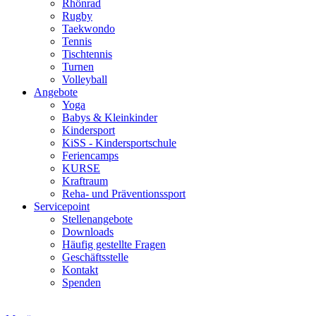
Rhönrad
Rugby
Taekwondo
Tennis
Tischtennis
Turnen
Volleyball
Angebote
Yoga
Babys & Kleinkinder
Kindersport
KiSS - Kindersportschule
Feriencamps
KURSE
Kraftraum
Reha- und Präventionssport
Servicepoint
Stellenangebote
Downloads
Häufig gestellte Fragen
Geschäftsstelle
Kontakt
Spenden