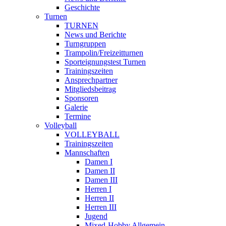
Geschichte
Turnen
TURNEN
News und Berichte
Turngruppen
Trampolin/Freizeitturnen
Sporteignungstest Turnen
Trainingszeiten
Ansprechpartner
Mitgliedsbeitrag
Sponsoren
Galerie
Termine
Volleyball
VOLLEYBALL
Trainingszeiten
Mannschaften
Damen I
Damen II
Damen III
Herren I
Herren II
Herren III
Jugend
Mixed-Hobby Allgemein