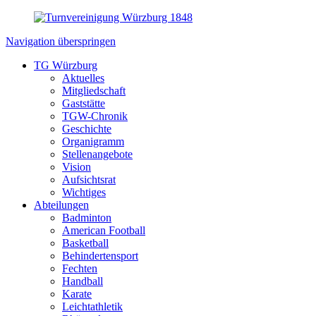
Navigation überspringen
TG Würzburg
Aktuelles
Mitgliedschaft
Gaststätte
TGW-Chronik
Geschichte
Organigramm
Stellenangebote
Vision
Aufsichtsrat
Wichtiges
Abteilungen
Badminton
American Football
Basketball
Behindertensport
Fechten
Handball
Karate
Leichtathletik