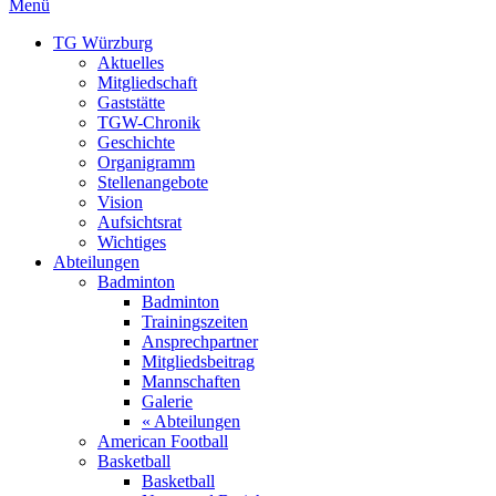
Menü
TG Würzburg
Aktuelles
Mitgliedschaft
Gaststätte
TGW-Chronik
Geschichte
Organigramm
Stellenangebote
Vision
Aufsichtsrat
Wichtiges
Abteilungen
Badminton
Badminton
Trainingszeiten
Ansprechpartner
Mitgliedsbeitrag
Mannschaften
Galerie
« Abteilungen
American Football
Basketball
Basketball