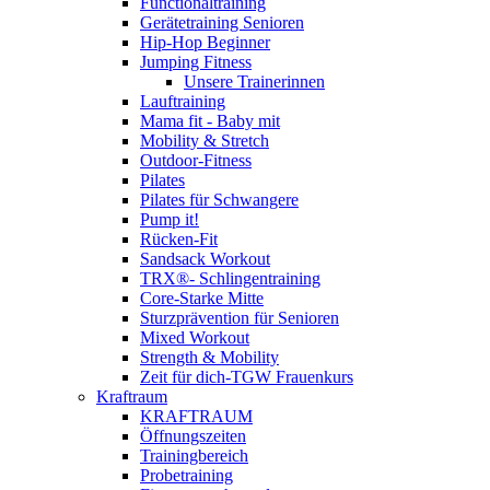
Functionaltraining
Gerätetraining Senioren
Hip-Hop Beginner
Jumping Fitness
Unsere Trainerinnen
Lauftraining
Mama fit - Baby mit
Mobility & Stretch
Outdoor-Fitness
Pilates
Pilates für Schwangere
Pump it!
Rücken-Fit
Sandsack Workout
TRX®- Schlingentraining
Core-Starke Mitte
Sturzprävention für Senioren
Mixed Workout
Strength & Mobility
Zeit für dich-TGW Frauenkurs
Kraftraum
KRAFTRAUM
Öffnungszeiten
Trainingbereich
Probetraining