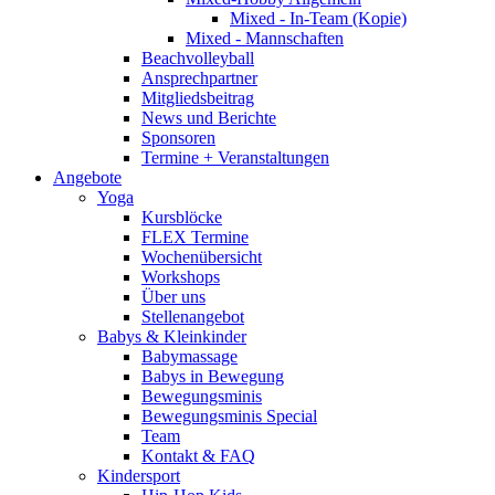
Mixed - In-Team (Kopie)
Mixed - Mannschaften
Beachvolleyball
Ansprechpartner
Mitgliedsbeitrag
News und Berichte
Sponsoren
Termine + Veranstaltungen
Angebote
Yoga
Kursblöcke
FLEX Termine
Wochenübersicht
Workshops
Über uns
Stellenangebot
Babys & Kleinkinder
Babymassage
Babys in Bewegung
Bewegungsminis
Bewegungsminis Special
Team
Kontakt & FAQ
Kindersport