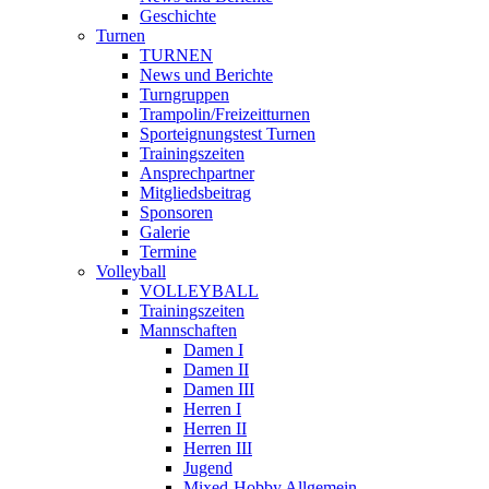
Geschichte
Turnen
TURNEN
News und Berichte
Turngruppen
Trampolin/Freizeitturnen
Sporteignungstest Turnen
Trainingszeiten
Ansprechpartner
Mitgliedsbeitrag
Sponsoren
Galerie
Termine
Volleyball
VOLLEYBALL
Trainingszeiten
Mannschaften
Damen I
Damen II
Damen III
Herren I
Herren II
Herren III
Jugend
Mixed-Hobby Allgemein