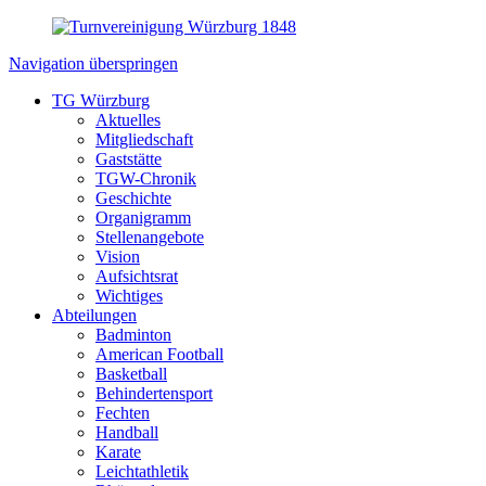
Navigation überspringen
TG Würzburg
Aktuelles
Mitgliedschaft
Gaststätte
TGW-Chronik
Geschichte
Organigramm
Stellenangebote
Vision
Aufsichtsrat
Wichtiges
Abteilungen
Badminton
American Football
Basketball
Behindertensport
Fechten
Handball
Karate
Leichtathletik