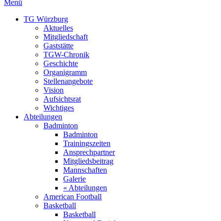
Menü
TG Würzburg
Aktuelles
Mitgliedschaft
Gaststätte
TGW-Chronik
Geschichte
Organigramm
Stellenangebote
Vision
Aufsichtsrat
Wichtiges
Abteilungen
Badminton
Badminton
Trainingszeiten
Ansprechpartner
Mitgliedsbeitrag
Mannschaften
Galerie
« Abteilungen
American Football
Basketball
Basketball