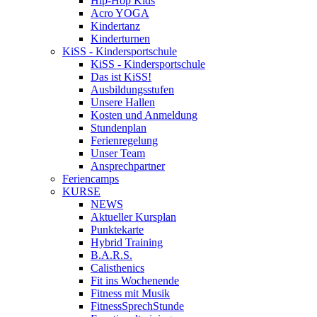
Hip-Hop Kids
Acro YOGA
Kindertanz
Kinderturnen
KiSS - Kindersportschule
KiSS - Kindersportschule
Das ist KiSS!
Ausbildungsstufen
Unsere Hallen
Kosten und Anmeldung
Stundenplan
Ferienregelung
Unser Team
Ansprechpartner
Feriencamps
KURSE
NEWS
Aktueller Kursplan
Punktekarte
Hybrid Training
B.A.R.S.
Calisthenics
Fit ins Wochenende
Fitness mit Musik
FitnessSprechStunde