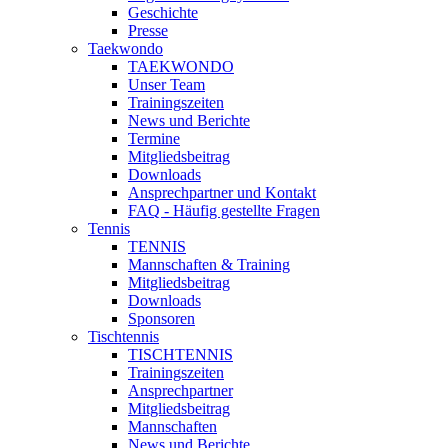
Geschichte
Presse
Taekwondo
TAEKWONDO
Unser Team
Trainingszeiten
News und Berichte
Termine
Mitgliedsbeitrag
Downloads
Ansprechpartner und Kontakt
FAQ - Häufig gestellte Fragen
Tennis
TENNIS
Mannschaften & Training
Mitgliedsbeitrag
Downloads
Sponsoren
Tischtennis
TISCHTENNIS
Trainingszeiten
Ansprechpartner
Mitgliedsbeitrag
Mannschaften
News und Berichte