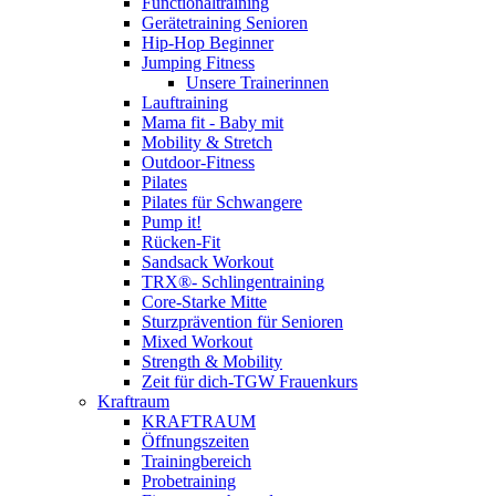
Functionaltraining
Gerätetraining Senioren
Hip-Hop Beginner
Jumping Fitness
Unsere Trainerinnen
Lauftraining
Mama fit - Baby mit
Mobility & Stretch
Outdoor-Fitness
Pilates
Pilates für Schwangere
Pump it!
Rücken-Fit
Sandsack Workout
TRX®- Schlingentraining
Core-Starke Mitte
Sturzprävention für Senioren
Mixed Workout
Strength & Mobility
Zeit für dich-TGW Frauenkurs
Kraftraum
KRAFTRAUM
Öffnungszeiten
Trainingbereich
Probetraining