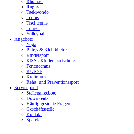
Rhönrad
Rugby
Taekwondo
Tennis
Tischtennis
Turnen
Volleyball
Angebote
Yoga
Babys & Kleinkinder
Kindersport
KiSS - Kindersportschule
Feriencamps
KURSE
Kraftraum
Reha- und Präventionssport
Servicepoint
Stellenangebote
Downloads
Häufig gestellte Fragen
Geschäftsstelle
Kontakt
Spenden