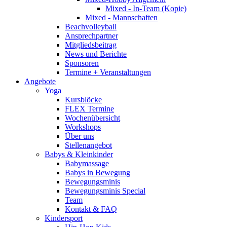
Mixed - In-Team (Kopie)
Mixed - Mannschaften
Beachvolleyball
Ansprechpartner
Mitgliedsbeitrag
News und Berichte
Sponsoren
Termine + Veranstaltungen
Angebote
Yoga
Kursblöcke
FLEX Termine
Wochenübersicht
Workshops
Über uns
Stellenangebot
Babys & Kleinkinder
Babymassage
Babys in Bewegung
Bewegungsminis
Bewegungsminis Special
Team
Kontakt & FAQ
Kindersport