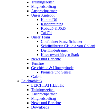
Trainingszeiten
Mitgliedsbeitrag
Ansprechpartner
Unser Angebot
Karate-Dō
Kindertraining
Kobudō & Jōdō
Tai Chi
Unser Team
Cheftrainer Franz Scheiner
Schriftführerin Claudia von Collani
Die Kindertrainer
Kassenwart Jürgen Stark
News und Berichte
Termine
Geschichte & Hintergründe
Pioniere und Sensei
Galerie
Leichtathletik
LEICHTATHLETIK
Trainingszeiten
Ansprechpartner
Mitgliedsbeitrag
News und Berichte
Downloads