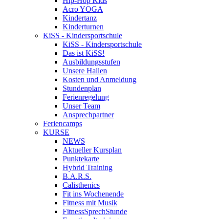
Hip-Hop Kids
Acro YOGA
Kindertanz
Kinderturnen
KiSS - Kindersportschule
KiSS - Kindersportschule
Das ist KiSS!
Ausbildungsstufen
Unsere Hallen
Kosten und Anmeldung
Stundenplan
Ferienregelung
Unser Team
Ansprechpartner
Feriencamps
KURSE
NEWS
Aktueller Kursplan
Punktekarte
Hybrid Training
B.A.R.S.
Calisthenics
Fit ins Wochenende
Fitness mit Musik
FitnessSprechStunde