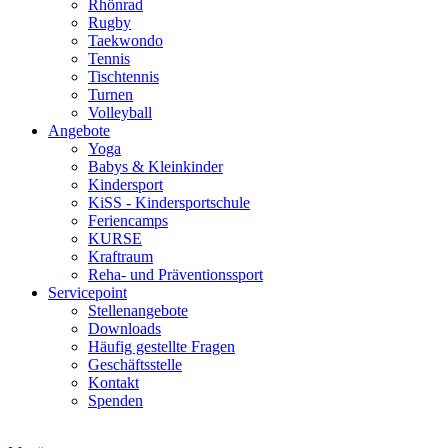
Rhönrad
Rugby
Taekwondo
Tennis
Tischtennis
Turnen
Volleyball
Angebote
Yoga
Babys & Kleinkinder
Kindersport
KiSS - Kindersportschule
Feriencamps
KURSE
Kraftraum
Reha- und Präventionssport
Servicepoint
Stellenangebote
Downloads
Häufig gestellte Fragen
Geschäftsstelle
Kontakt
Spenden