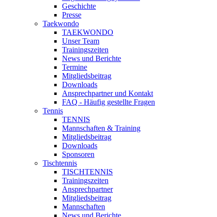
Geschichte
Presse
Taekwondo
TAEKWONDO
Unser Team
Trainingszeiten
News und Berichte
Termine
Mitgliedsbeitrag
Downloads
Ansprechpartner und Kontakt
FAQ - Häufig gestellte Fragen
Tennis
TENNIS
Mannschaften & Training
Mitgliedsbeitrag
Downloads
Sponsoren
Tischtennis
TISCHTENNIS
Trainingszeiten
Ansprechpartner
Mitgliedsbeitrag
Mannschaften
News und Berichte