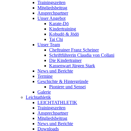
Trainingszeiten
Mitgliedsbeitrag
Ansprechpartner
Unser Angebot
Karate-Dō
Kindertraining
Kobudō & Jōdō
Tai Chi
Unser Team
Cheftrainer Franz Scheiner
Schriftführerin Claudia von Collani
Die Kindertrainer
Kassenwart Jürgen Stark
News und Berichte
Termine
Geschichte & Hintergründe
Pioniere und Sensei
Galerie
Leichtathletik
LEICHTATHLETIK
Trainingszeiten
Ansprechpartner
Mitgliedsbeitrag
News und Berichte
Downloads