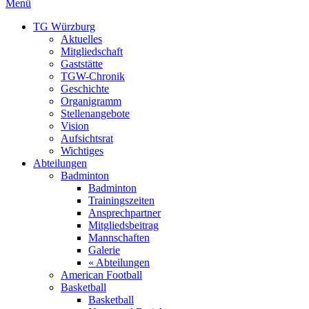
Menü
TG Würzburg
Aktuelles
Mitgliedschaft
Gaststätte
TGW-Chronik
Geschichte
Organigramm
Stellenangebote
Vision
Aufsichtsrat
Wichtiges
Abteilungen
Badminton
Badminton
Trainingszeiten
Ansprechpartner
Mitgliedsbeitrag
Mannschaften
Galerie
« Abteilungen
American Football
Basketball
Basketball