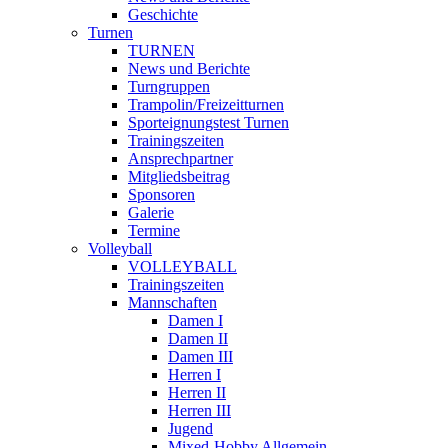
Geschichte
Turnen
TURNEN
News und Berichte
Turngruppen
Trampolin/Freizeitturnen
Sporteignungstest Turnen
Trainingszeiten
Ansprechpartner
Mitgliedsbeitrag
Sponsoren
Galerie
Termine
Volleyball
VOLLEYBALL
Trainingszeiten
Mannschaften
Damen I
Damen II
Damen III
Herren I
Herren II
Herren III
Jugend
Mixed-Hobby Allgemein