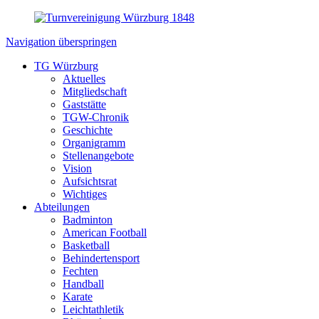
Navigation überspringen
TG Würzburg
Aktuelles
Mitgliedschaft
Gaststätte
TGW-Chronik
Geschichte
Organigramm
Stellenangebote
Vision
Aufsichtsrat
Wichtiges
Abteilungen
Badminton
American Football
Basketball
Behindertensport
Fechten
Handball
Karate
Leichtathletik