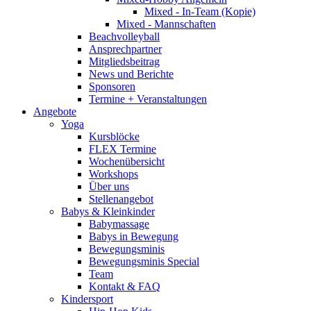
Mixed - In-Team (Kopie)
Mixed - Mannschaften
Beachvolleyball
Ansprechpartner
Mitgliedsbeitrag
News und Berichte
Sponsoren
Termine + Veranstaltungen
Angebote
Yoga
Kursblöcke
FLEX Termine
Wochenübersicht
Workshops
Über uns
Stellenangebot
Babys & Kleinkinder
Babymassage
Babys in Bewegung
Bewegungsminis
Bewegungsminis Special
Team
Kontakt & FAQ
Kindersport