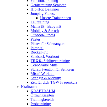
Functionaltraining
Gerätetraining Senioren
Hip-Hop Beginner
Jumping Fitness
Unsere Trainerinnen
Lauftraining
Mama fit - Baby mit
Mobility & Stretch
Outdoor-Fitness
Pilates
Pilates für Schwangere
Pump it!
Rücken-Fit
Sandsack Workout
TRX®- Schlingentraining
Core-Starke Mitte
Sturzprävention für Senioren
Mixed Workout
Strength & Mobility
Zeit für dich-TGW Frauenkurs
Kraftraum
KRAFTRAUM
Öffnungszeiten
Trainingbereich
Probetraining