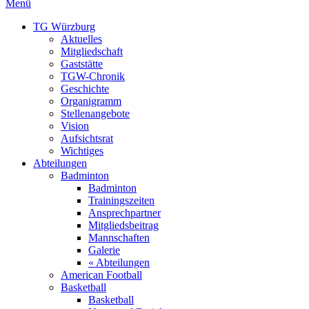
Menü
TG Würzburg
Aktuelles
Mitgliedschaft
Gaststätte
TGW-Chronik
Geschichte
Organigramm
Stellenangebote
Vision
Aufsichtsrat
Wichtiges
Abteilungen
Badminton
Badminton
Trainingszeiten
Ansprechpartner
Mitgliedsbeitrag
Mannschaften
Galerie
« Abteilungen
American Football
Basketball
Basketball