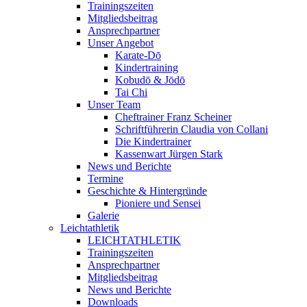
Trainingszeiten
Mitgliedsbeitrag
Ansprechpartner
Unser Angebot
Karate-Dō
Kindertraining
Kobudō & Jōdō
Tai Chi
Unser Team
Cheftrainer Franz Scheiner
Schriftführerin Claudia von Collani
Die Kindertrainer
Kassenwart Jürgen Stark
News und Berichte
Termine
Geschichte & Hintergründe
Pioniere und Sensei
Galerie
Leichtathletik
LEICHTATHLETIK
Trainingszeiten
Ansprechpartner
Mitgliedsbeitrag
News und Berichte
Downloads