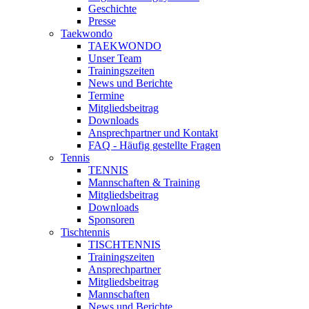
Geschichte
Presse
Taekwondo
TAEKWONDO
Unser Team
Trainingszeiten
News und Berichte
Termine
Mitgliedsbeitrag
Downloads
Ansprechpartner und Kontakt
FAQ - Häufig gestellte Fragen
Tennis
TENNIS
Mannschaften & Training
Mitgliedsbeitrag
Downloads
Sponsoren
Tischtennis
TISCHTENNIS
Trainingszeiten
Ansprechpartner
Mitgliedsbeitrag
Mannschaften
News und Berichte