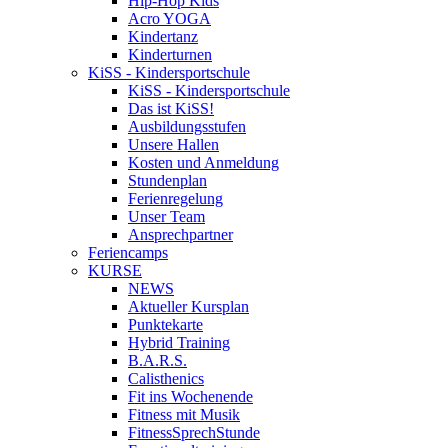
Hip-Hop Kids
Acro YOGA
Kindertanz
Kinderturnen
KiSS - Kindersportschule
KiSS - Kindersportschule
Das ist KiSS!
Ausbildungsstufen
Unsere Hallen
Kosten und Anmeldung
Stundenplan
Ferienregelung
Unser Team
Ansprechpartner
Feriencamps
KURSE
NEWS
Aktueller Kursplan
Punktekarte
Hybrid Training
B.A.R.S.
Calisthenics
Fit ins Wochenende
Fitness mit Musik
FitnessSprechStunde