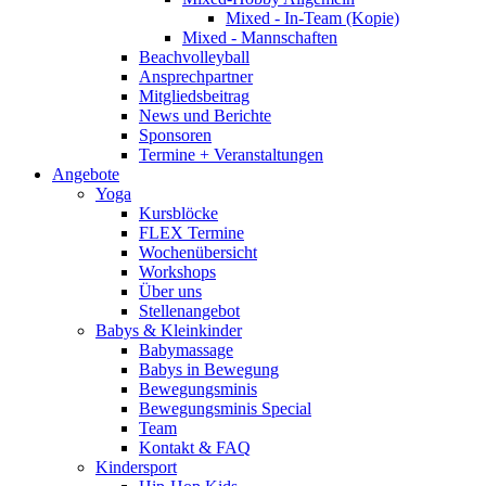
Mixed - In-Team (Kopie)
Mixed - Mannschaften
Beachvolleyball
Ansprechpartner
Mitgliedsbeitrag
News und Berichte
Sponsoren
Termine + Veranstaltungen
Angebote
Yoga
Kursblöcke
FLEX Termine
Wochenübersicht
Workshops
Über uns
Stellenangebot
Babys & Kleinkinder
Babymassage
Babys in Bewegung
Bewegungsminis
Bewegungsminis Special
Team
Kontakt & FAQ
Kindersport