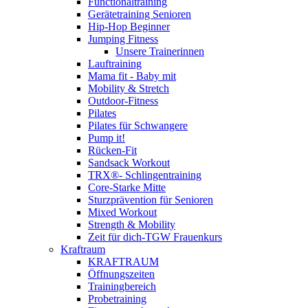
Functionaltraining
Gerätetraining Senioren
Hip-Hop Beginner
Jumping Fitness
Unsere Trainerinnen
Lauftraining
Mama fit - Baby mit
Mobility & Stretch
Outdoor-Fitness
Pilates
Pilates für Schwangere
Pump it!
Rücken-Fit
Sandsack Workout
TRX®- Schlingentraining
Core-Starke Mitte
Sturzprävention für Senioren
Mixed Workout
Strength & Mobility
Zeit für dich-TGW Frauenkurs
Kraftraum
KRAFTRAUM
Öffnungszeiten
Trainingbereich
Probetraining