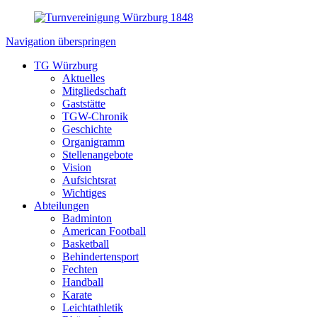
Navigation überspringen
TG Würzburg
Aktuelles
Mitgliedschaft
Gaststätte
TGW-Chronik
Geschichte
Organigramm
Stellenangebote
Vision
Aufsichtsrat
Wichtiges
Abteilungen
Badminton
American Football
Basketball
Behindertensport
Fechten
Handball
Karate
Leichtathletik