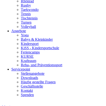
Rhönrad
Rugby
Taekwondo
Tennis
Tischtennis
Turnen
Volleyball
Angebote
Yoga
Babys & Kleinkinder
Kindersport
KiSS - Kindersportschule
Feriencamps
KURSE
Kraftraum
Reha- und Präventionssport
Servicepoint
Stellenangebote
Downloads
Häufig gestellte Fragen
Geschäftsstelle
Kontakt
Spenden