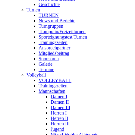
Geschichte
Turnen
TURNEN
News und Berichte
Turngruppen
Trampolin/Freizeitturnen
Sporteignungstest Turnen
Trainingszeiten
Ansprechpartner
Mitgliedsbeitrag
Sponsoren
Galerie
Termine
Volleyball
VOLLEYBALL
Trainingszeiten
Mannschaften
Damen I
Damen II
Damen III
Herren I
Herren II
Herren III
Jugend
Mixed-Hobby Allgemein