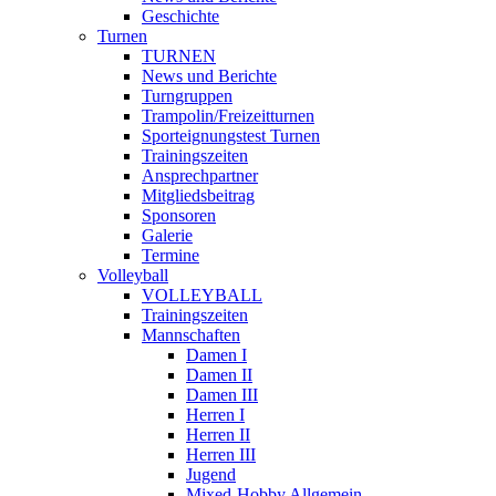
Geschichte
Turnen
TURNEN
News und Berichte
Turngruppen
Trampolin/Freizeitturnen
Sporteignungstest Turnen
Trainingszeiten
Ansprechpartner
Mitgliedsbeitrag
Sponsoren
Galerie
Termine
Volleyball
VOLLEYBALL
Trainingszeiten
Mannschaften
Damen I
Damen II
Damen III
Herren I
Herren II
Herren III
Jugend
Mixed-Hobby Allgemein