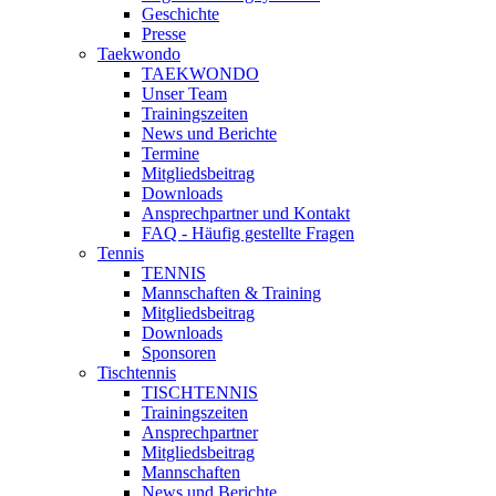
Geschichte
Presse
Taekwondo
TAEKWONDO
Unser Team
Trainingszeiten
News und Berichte
Termine
Mitgliedsbeitrag
Downloads
Ansprechpartner und Kontakt
FAQ - Häufig gestellte Fragen
Tennis
TENNIS
Mannschaften & Training
Mitgliedsbeitrag
Downloads
Sponsoren
Tischtennis
TISCHTENNIS
Trainingszeiten
Ansprechpartner
Mitgliedsbeitrag
Mannschaften
News und Berichte