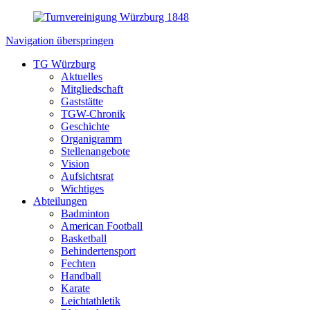
Navigation überspringen
TG Würzburg
Aktuelles
Mitgliedschaft
Gaststätte
TGW-Chronik
Geschichte
Organigramm
Stellenangebote
Vision
Aufsichtsrat
Wichtiges
Abteilungen
Badminton
American Football
Basketball
Behindertensport
Fechten
Handball
Karate
Leichtathletik