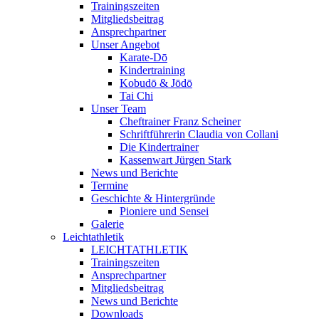
Trainingszeiten
Mitgliedsbeitrag
Ansprechpartner
Unser Angebot
Karate-Dō
Kindertraining
Kobudō & Jōdō
Tai Chi
Unser Team
Cheftrainer Franz Scheiner
Schriftführerin Claudia von Collani
Die Kindertrainer
Kassenwart Jürgen Stark
News und Berichte
Termine
Geschichte & Hintergründe
Pioniere und Sensei
Galerie
Leichtathletik
LEICHTATHLETIK
Trainingszeiten
Ansprechpartner
Mitgliedsbeitrag
News und Berichte
Downloads