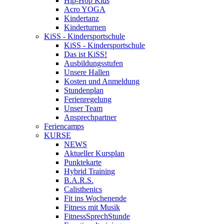
Hip-Hop Kids
Acro YOGA
Kindertanz
Kinderturnen
KiSS - Kindersportschule
KiSS - Kindersportschule
Das ist KiSS!
Ausbildungsstufen
Unsere Hallen
Kosten und Anmeldung
Stundenplan
Ferienregelung
Unser Team
Ansprechpartner
Feriencamps
KURSE
NEWS
Aktueller Kursplan
Punktekarte
Hybrid Training
B.A.R.S.
Calisthenics
Fit ins Wochenende
Fitness mit Musik
FitnessSprechStunde