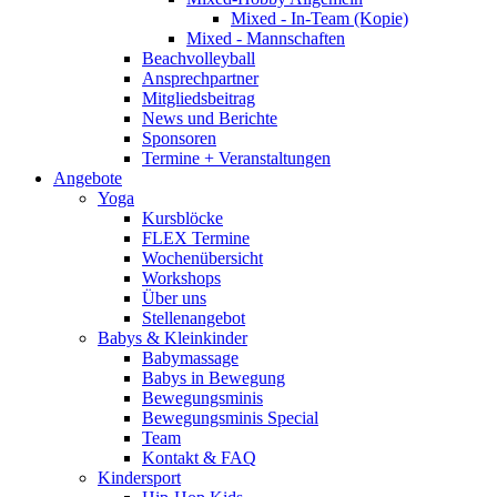
Mixed - In-Team (Kopie)
Mixed - Mannschaften
Beachvolleyball
Ansprechpartner
Mitgliedsbeitrag
News und Berichte
Sponsoren
Termine + Veranstaltungen
Angebote
Yoga
Kursblöcke
FLEX Termine
Wochenübersicht
Workshops
Über uns
Stellenangebot
Babys & Kleinkinder
Babymassage
Babys in Bewegung
Bewegungsminis
Bewegungsminis Special
Team
Kontakt & FAQ
Kindersport