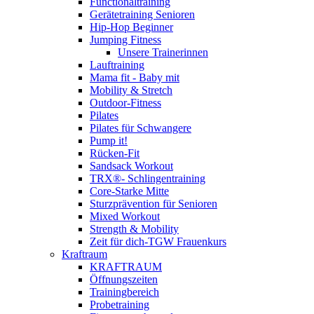
Functionaltraining
Gerätetraining Senioren
Hip-Hop Beginner
Jumping Fitness
Unsere Trainerinnen
Lauftraining
Mama fit - Baby mit
Mobility & Stretch
Outdoor-Fitness
Pilates
Pilates für Schwangere
Pump it!
Rücken-Fit
Sandsack Workout
TRX®- Schlingentraining
Core-Starke Mitte
Sturzprävention für Senioren
Mixed Workout
Strength & Mobility
Zeit für dich-TGW Frauenkurs
Kraftraum
KRAFTRAUM
Öffnungszeiten
Trainingbereich
Probetraining