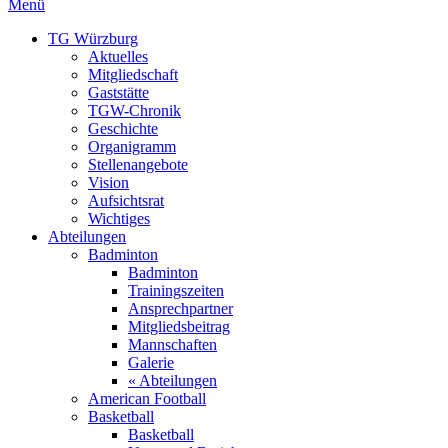
Menü
TG Würzburg
Aktuelles
Mitgliedschaft
Gaststätte
TGW-Chronik
Geschichte
Organigramm
Stellenangebote
Vision
Aufsichtsrat
Wichtiges
Abteilungen
Badminton
Badminton
Trainingszeiten
Ansprechpartner
Mitgliedsbeitrag
Mannschaften
Galerie
« Abteilungen
American Football
Basketball
Basketball