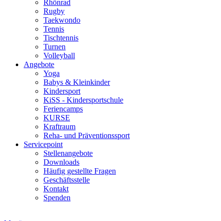
Rhönrad
Rugby
Taekwondo
Tennis
Tischtennis
Turnen
Volleyball
Angebote
Yoga
Babys & Kleinkinder
Kindersport
KiSS - Kindersportschule
Feriencamps
KURSE
Kraftraum
Reha- und Präventionssport
Servicepoint
Stellenangebote
Downloads
Häufig gestellte Fragen
Geschäftsstelle
Kontakt
Spenden