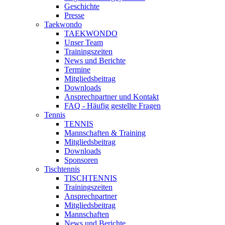
Geschichte
Presse
Taekwondo
TAEKWONDO
Unser Team
Trainingszeiten
News und Berichte
Termine
Mitgliedsbeitrag
Downloads
Ansprechpartner und Kontakt
FAQ - Häufig gestellte Fragen
Tennis
TENNIS
Mannschaften & Training
Mitgliedsbeitrag
Downloads
Sponsoren
Tischtennis
TISCHTENNIS
Trainingszeiten
Ansprechpartner
Mitgliedsbeitrag
Mannschaften
News und Berichte