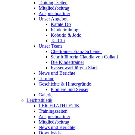
Trainingszeiten
Mitgliedsbeitrag
Ansprechpartner
Unser Angebot
Karate-Dō
Kindertraining
Kobudō & Jōdō
Tai Chi
Unser Team
Cheftrainer Franz Scheiner
Schriftführerin Claudia von Collani
Die Kindertrainer
Kassenwart Jürgen Stark
News und Berichte
Termine
Geschichte & Hintergründe
Pioniere und Sensei
Galerie
Leichtathletik
LEICHTATHLETIK
Trainingszeiten
Ansprechpartner
Mitgliedsbeitrag
News und Berichte
Downloads