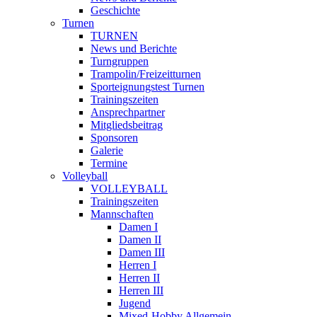
Geschichte
Turnen
TURNEN
News und Berichte
Turngruppen
Trampolin/Freizeitturnen
Sporteignungstest Turnen
Trainingszeiten
Ansprechpartner
Mitgliedsbeitrag
Sponsoren
Galerie
Termine
Volleyball
VOLLEYBALL
Trainingszeiten
Mannschaften
Damen I
Damen II
Damen III
Herren I
Herren II
Herren III
Jugend
Mixed-Hobby Allgemein