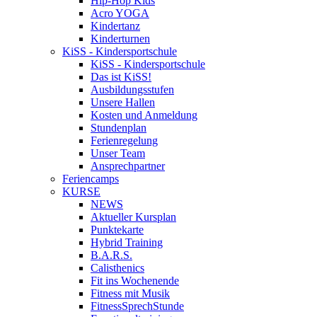
Hip-Hop Kids
Acro YOGA
Kindertanz
Kinderturnen
KiSS - Kindersportschule
KiSS - Kindersportschule
Das ist KiSS!
Ausbildungsstufen
Unsere Hallen
Kosten und Anmeldung
Stundenplan
Ferienregelung
Unser Team
Ansprechpartner
Feriencamps
KURSE
NEWS
Aktueller Kursplan
Punktekarte
Hybrid Training
B.A.R.S.
Calisthenics
Fit ins Wochenende
Fitness mit Musik
FitnessSprechStunde