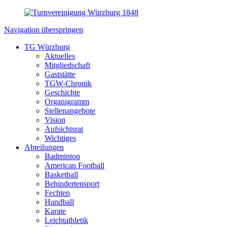
Navigation überspringen
TG Würzburg
Aktuelles
Mitgliedschaft
Gaststätte
TGW-Chronik
Geschichte
Organigramm
Stellenangebote
Vision
Aufsichtsrat
Wichtiges
Abteilungen
Badminton
American Football
Basketball
Behindertensport
Fechten
Handball
Karate
Leichtathletik