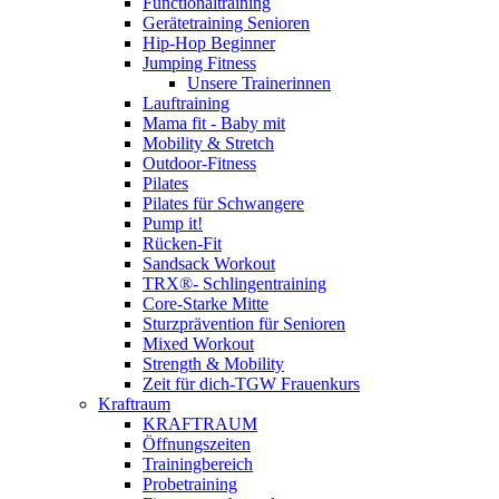
Functionaltraining
Gerätetraining Senioren
Hip-Hop Beginner
Jumping Fitness
Unsere Trainerinnen
Lauftraining
Mama fit - Baby mit
Mobility & Stretch
Outdoor-Fitness
Pilates
Pilates für Schwangere
Pump it!
Rücken-Fit
Sandsack Workout
TRX®- Schlingentraining
Core-Starke Mitte
Sturzprävention für Senioren
Mixed Workout
Strength & Mobility
Zeit für dich-TGW Frauenkurs
Kraftraum
KRAFTRAUM
Öffnungszeiten
Trainingbereich
Probetraining