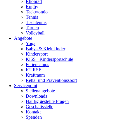
Rhönrad
Rugby
Taekwondo
Tennis
Tischtennis
Turnen
Volleyball
Angebote
Yoga
Babys & Kleinkinder
Kindersport
KiSS - Kindersportschule
Feriencamps
KURSE
Kraftraum
Reha- und Präventionssport
Servicepoint
Stellenangebote
Downloads
Häufig gestellte Fragen
Geschäftsstelle
Kontakt
Spenden