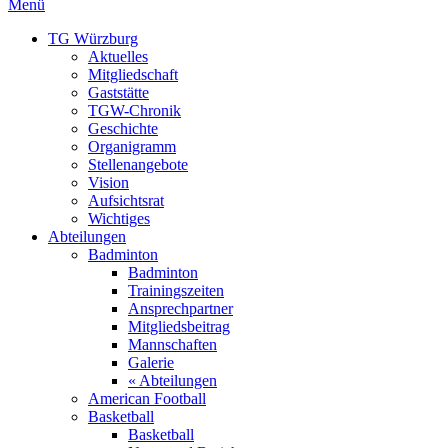
Menü
TG Würzburg
Aktuelles
Mitgliedschaft
Gaststätte
TGW-Chronik
Geschichte
Organigramm
Stellenangebote
Vision
Aufsichtsrat
Wichtiges
Abteilungen
Badminton
Badminton
Trainingszeiten
Ansprechpartner
Mitgliedsbeitrag
Mannschaften
Galerie
« Abteilungen
American Football
Basketball
Basketball