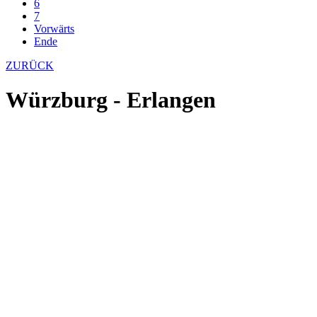
6
7
Vorwärts
Ende
ZURÜCK
Würzburg - Erlangen