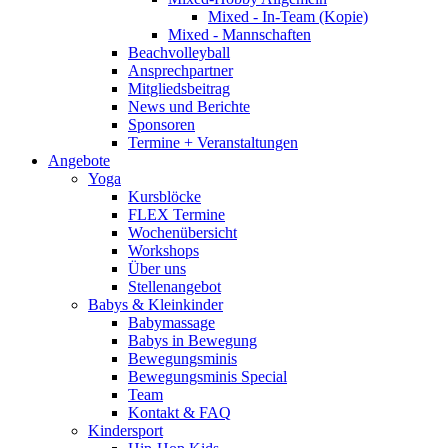
Mixed - In-Team (Kopie)
Mixed - Mannschaften
Beachvolleyball
Ansprechpartner
Mitgliedsbeitrag
News und Berichte
Sponsoren
Termine + Veranstaltungen
Angebote
Yoga
Kursblöcke
FLEX Termine
Wochenübersicht
Workshops
Über uns
Stellenangebot
Babys & Kleinkinder
Babymassage
Babys in Bewegung
Bewegungsminis
Bewegungsminis Special
Team
Kontakt & FAQ
Kindersport