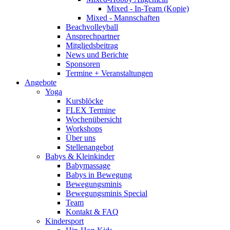
Mixed - In-Team (Kopie)
Mixed - Mannschaften
Beachvolleyball
Ansprechpartner
Mitgliedsbeitrag
News und Berichte
Sponsoren
Termine + Veranstaltungen
Angebote
Yoga
Kursblöcke
FLEX Termine
Wochenübersicht
Workshops
Über uns
Stellenangebot
Babys & Kleinkinder
Babymassage
Babys in Bewegung
Bewegungsminis
Bewegungsminis Special
Team
Kontakt & FAQ
Kindersport