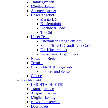
Trainingszeiten
Mitgliedsbeitrag
Ansprechpartner
Unser Angebot
Karate-Dō
Kindertraining
Kobudō & Jōdō
Tai Chi
Unser Team
Cheftrainer Franz Scheiner
Schriftführerin Claudia von Collani
Die Kindertrainer
Kassenwart Jürgen Stark
News und Berichte
Termine
Geschichte & Hintergründe
Pioniere und Sensei
Galerie
Leichtathletik
LEICHTATHLETIK
Trainingszeiten
Ansprechpartner
Mitgliedsbeitrag
News und Berichte
Downloads