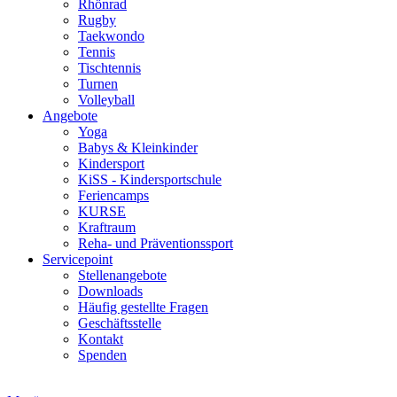
Rhönrad
Rugby
Taekwondo
Tennis
Tischtennis
Turnen
Volleyball
Angebote
Yoga
Babys & Kleinkinder
Kindersport
KiSS - Kindersportschule
Feriencamps
KURSE
Kraftraum
Reha- und Präventionssport
Servicepoint
Stellenangebote
Downloads
Häufig gestellte Fragen
Geschäftsstelle
Kontakt
Spenden