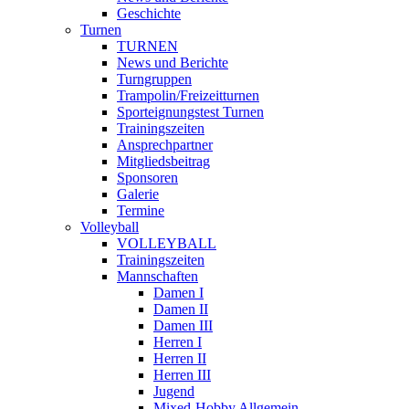
Geschichte
Turnen
TURNEN
News und Berichte
Turngruppen
Trampolin/Freizeitturnen
Sporteignungstest Turnen
Trainingszeiten
Ansprechpartner
Mitgliedsbeitrag
Sponsoren
Galerie
Termine
Volleyball
VOLLEYBALL
Trainingszeiten
Mannschaften
Damen I
Damen II
Damen III
Herren I
Herren II
Herren III
Jugend
Mixed-Hobby Allgemein