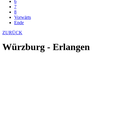
6
7
8
Vorwärts
Ende
ZURÜCK
Würzburg - Erlangen