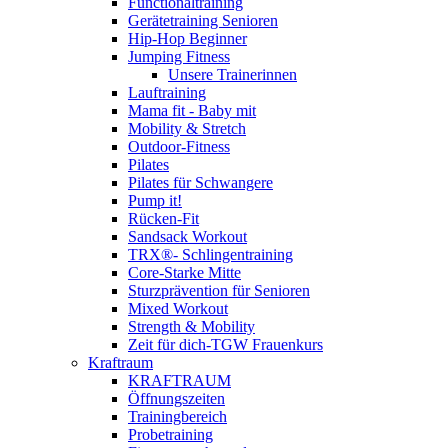
Functionaltraining
Gerätetraining Senioren
Hip-Hop Beginner
Jumping Fitness
Unsere Trainerinnen
Lauftraining
Mama fit - Baby mit
Mobility & Stretch
Outdoor-Fitness
Pilates
Pilates für Schwangere
Pump it!
Rücken-Fit
Sandsack Workout
TRX®- Schlingentraining
Core-Starke Mitte
Sturzprävention für Senioren
Mixed Workout
Strength & Mobility
Zeit für dich-TGW Frauenkurs
Kraftraum
KRAFTRAUM
Öffnungszeiten
Trainingbereich
Probetraining