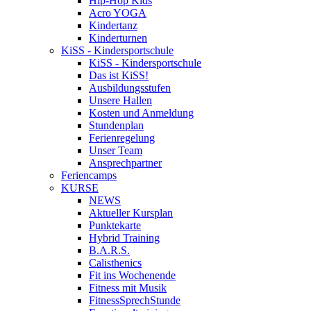
Hip-Hop Kids
Acro YOGA
Kindertanz
Kinderturnen
KiSS - Kindersportschule
KiSS - Kindersportschule
Das ist KiSS!
Ausbildungsstufen
Unsere Hallen
Kosten und Anmeldung
Stundenplan
Ferienregelung
Unser Team
Ansprechpartner
Feriencamps
KURSE
NEWS
Aktueller Kursplan
Punktekarte
Hybrid Training
B.A.R.S.
Calisthenics
Fit ins Wochenende
Fitness mit Musik
FitnessSprechStunde