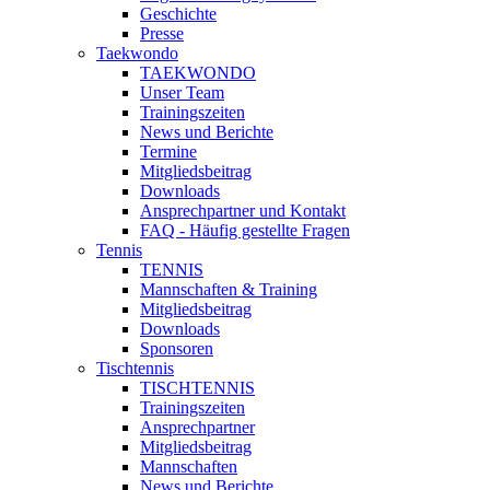
Geschichte
Presse
Taekwondo
TAEKWONDO
Unser Team
Trainingszeiten
News und Berichte
Termine
Mitgliedsbeitrag
Downloads
Ansprechpartner und Kontakt
FAQ - Häufig gestellte Fragen
Tennis
TENNIS
Mannschaften & Training
Mitgliedsbeitrag
Downloads
Sponsoren
Tischtennis
TISCHTENNIS
Trainingszeiten
Ansprechpartner
Mitgliedsbeitrag
Mannschaften
News und Berichte