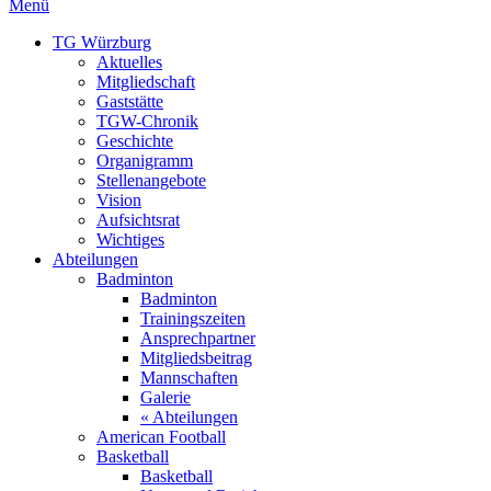
Menü
TG Würzburg
Aktuelles
Mitgliedschaft
Gaststätte
TGW-Chronik
Geschichte
Organigramm
Stellenangebote
Vision
Aufsichtsrat
Wichtiges
Abteilungen
Badminton
Badminton
Trainingszeiten
Ansprechpartner
Mitgliedsbeitrag
Mannschaften
Galerie
« Abteilungen
American Football
Basketball
Basketball