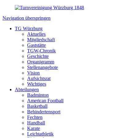
Navigation überspringen
TG Würzburg
Aktuelles
Mitgliedschaft
Gaststätte
TGW-Chronik
Geschichte
Organigramm
Stellenangebote
Vision
Aufsichtsrat
Wichtiges
Abteilungen
Badminton
American Football
Basketball
Behindertensport
Fechten
Handball
Karate
Leichtathletik