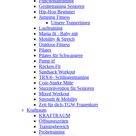
Functionaltraining
Gerätetraining Senioren
Hip-Hop Beginner
Jumping Fitness
Unsere Trainerinnen
Lauftraining
Mama fit - Baby mit
Mobility & Stretch
Outdoor-Fitness
Pilates
Pilates für Schwangere
Pump it!
Rücken-Fit
Sandsack Workout
TRX®- Schlingentraining
Core-Starke Mitte
Sturzprävention für Senioren
Mixed Workout
Strength & Mobility
Zeit für dich-TGW Frauenkurs
Kraftraum
KRAFTRAUM
Öffnungszeiten
Trainingbereich
Probetraining