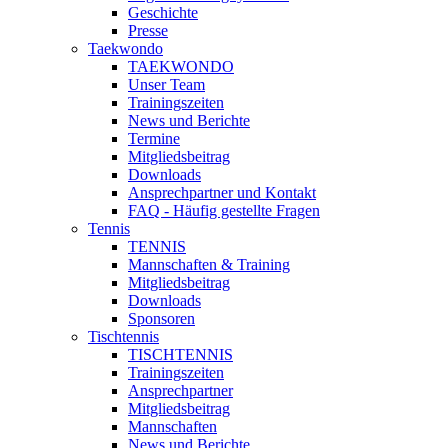
Geschichte
Presse
Taekwondo
TAEKWONDO
Unser Team
Trainingszeiten
News und Berichte
Termine
Mitgliedsbeitrag
Downloads
Ansprechpartner und Kontakt
FAQ - Häufig gestellte Fragen
Tennis
TENNIS
Mannschaften & Training
Mitgliedsbeitrag
Downloads
Sponsoren
Tischtennis
TISCHTENNIS
Trainingszeiten
Ansprechpartner
Mitgliedsbeitrag
Mannschaften
News und Berichte