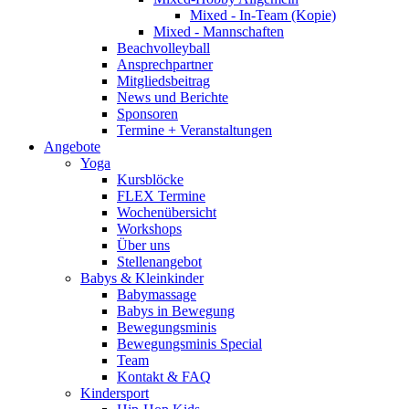
Mixed - In-Team (Kopie)
Mixed - Mannschaften
Beachvolleyball
Ansprechpartner
Mitgliedsbeitrag
News und Berichte
Sponsoren
Termine + Veranstaltungen
Angebote
Yoga
Kursblöcke
FLEX Termine
Wochenübersicht
Workshops
Über uns
Stellenangebot
Babys & Kleinkinder
Babymassage
Babys in Bewegung
Bewegungsminis
Bewegungsminis Special
Team
Kontakt & FAQ
Kindersport