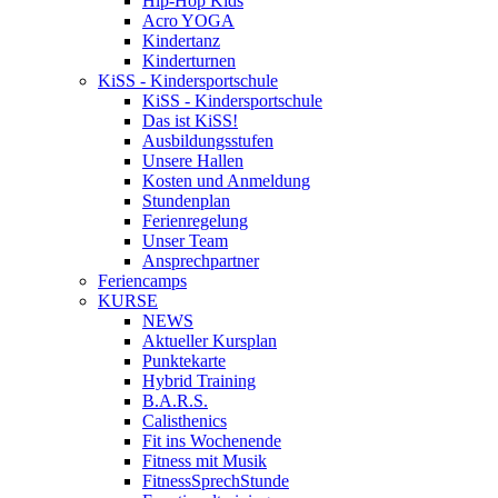
Hip-Hop Kids
Acro YOGA
Kindertanz
Kinderturnen
KiSS - Kindersportschule
KiSS - Kindersportschule
Das ist KiSS!
Ausbildungsstufen
Unsere Hallen
Kosten und Anmeldung
Stundenplan
Ferienregelung
Unser Team
Ansprechpartner
Feriencamps
KURSE
NEWS
Aktueller Kursplan
Punktekarte
Hybrid Training
B.A.R.S.
Calisthenics
Fit ins Wochenende
Fitness mit Musik
FitnessSprechStunde