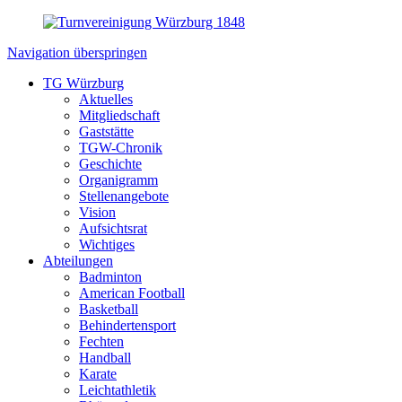
Navigation überspringen
TG Würzburg
Aktuelles
Mitgliedschaft
Gaststätte
TGW-Chronik
Geschichte
Organigramm
Stellenangebote
Vision
Aufsichtsrat
Wichtiges
Abteilungen
Badminton
American Football
Basketball
Behindertensport
Fechten
Handball
Karate
Leichtathletik