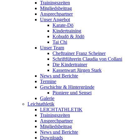
Trainingszeiten
Mitgliedsbeitrag
Ansprechpartner
Unser Angebot
Karate-Dō
Kindertraining
Kobudō & Jōdō
Tai Chi
Unser Team
Cheftrainer Franz Scheiner
Schriftführerin Claudia von Collani
Die Kindertrainer
Kassenwart Jürgen Stark
News und Berichte
Termine
Geschichte & Hintergründe
Pioniere und Sensei
Galerie
Leichtathletik
LEICHTATHLETIK
Trainingszeiten
Ansprechpartner
Mitgliedsbeitrag
News und Berichte
Downloads