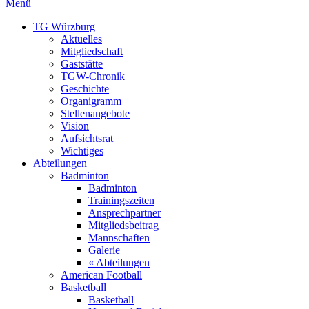
Menü
TG Würzburg
Aktuelles
Mitgliedschaft
Gaststätte
TGW-Chronik
Geschichte
Organigramm
Stellenangebote
Vision
Aufsichtsrat
Wichtiges
Abteilungen
Badminton
Badminton
Trainingszeiten
Ansprechpartner
Mitgliedsbeitrag
Mannschaften
Galerie
« Abteilungen
American Football
Basketball
Basketball