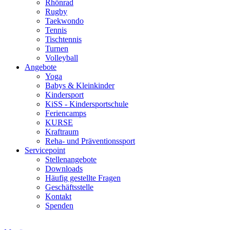
Rhönrad
Rugby
Taekwondo
Tennis
Tischtennis
Turnen
Volleyball
Angebote
Yoga
Babys & Kleinkinder
Kindersport
KiSS - Kindersportschule
Feriencamps
KURSE
Kraftraum
Reha- und Präventionssport
Servicepoint
Stellenangebote
Downloads
Häufig gestellte Fragen
Geschäftsstelle
Kontakt
Spenden