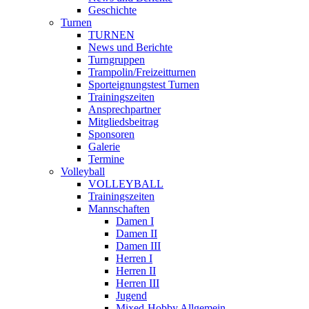
Geschichte
Turnen
TURNEN
News und Berichte
Turngruppen
Trampolin/Freizeitturnen
Sporteignungstest Turnen
Trainingszeiten
Ansprechpartner
Mitgliedsbeitrag
Sponsoren
Galerie
Termine
Volleyball
VOLLEYBALL
Trainingszeiten
Mannschaften
Damen I
Damen II
Damen III
Herren I
Herren II
Herren III
Jugend
Mixed-Hobby Allgemein