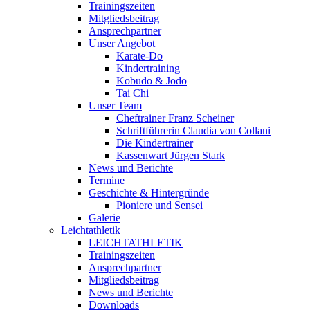
Trainingszeiten
Mitgliedsbeitrag
Ansprechpartner
Unser Angebot
Karate-Dō
Kindertraining
Kobudō & Jōdō
Tai Chi
Unser Team
Cheftrainer Franz Scheiner
Schriftführerin Claudia von Collani
Die Kindertrainer
Kassenwart Jürgen Stark
News und Berichte
Termine
Geschichte & Hintergründe
Pioniere und Sensei
Galerie
Leichtathletik
LEICHTATHLETIK
Trainingszeiten
Ansprechpartner
Mitgliedsbeitrag
News und Berichte
Downloads