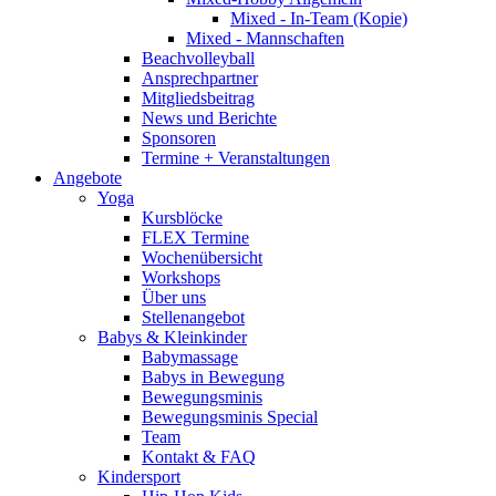
Mixed - In-Team (Kopie)
Mixed - Mannschaften
Beachvolleyball
Ansprechpartner
Mitgliedsbeitrag
News und Berichte
Sponsoren
Termine + Veranstaltungen
Angebote
Yoga
Kursblöcke
FLEX Termine
Wochenübersicht
Workshops
Über uns
Stellenangebot
Babys & Kleinkinder
Babymassage
Babys in Bewegung
Bewegungsminis
Bewegungsminis Special
Team
Kontakt & FAQ
Kindersport