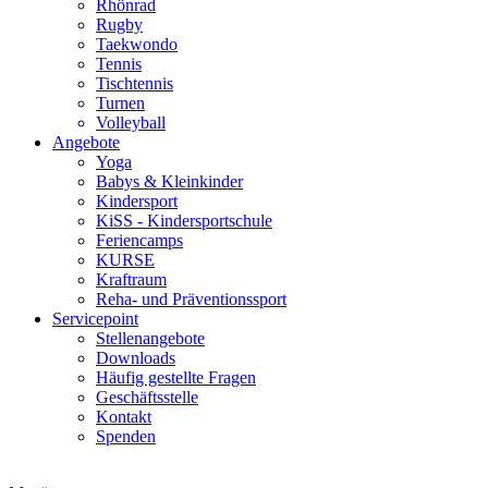
Rhönrad
Rugby
Taekwondo
Tennis
Tischtennis
Turnen
Volleyball
Angebote
Yoga
Babys & Kleinkinder
Kindersport
KiSS - Kindersportschule
Feriencamps
KURSE
Kraftraum
Reha- und Präventionssport
Servicepoint
Stellenangebote
Downloads
Häufig gestellte Fragen
Geschäftsstelle
Kontakt
Spenden