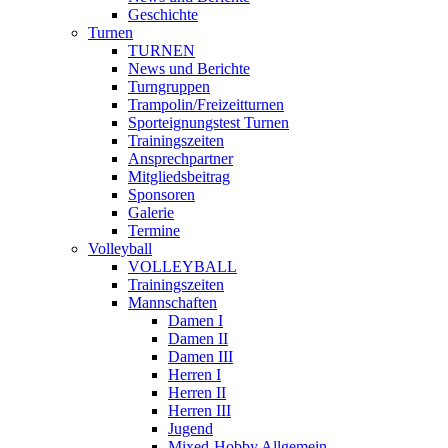
Geschichte
Turnen
TURNEN
News und Berichte
Turngruppen
Trampolin/Freizeitturnen
Sporteignungstest Turnen
Trainingszeiten
Ansprechpartner
Mitgliedsbeitrag
Sponsoren
Galerie
Termine
Volleyball
VOLLEYBALL
Trainingszeiten
Mannschaften
Damen I
Damen II
Damen III
Herren I
Herren II
Herren III
Jugend
Mixed-Hobby Allgemein