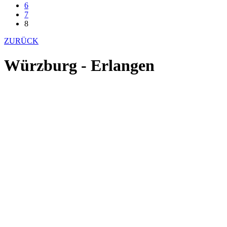
6
7
8
ZURÜCK
Würzburg - Erlangen