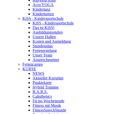
Hip-Hop Kids
Acro YOGA
Kindertanz
Kinderturnen
KiSS - Kindersportschule
KiSS - Kindersportschule
Das ist KiSS!
Ausbildungsstufen
Unsere Hallen
Kosten und Anmeldung
Stundenplan
Ferienregelung
Unser Team
Ansprechpartner
Feriencamps
KURSE
NEWS
Aktueller Kursplan
Punktekarte
Hybrid Training
B.A.R.S.
Calisthenics
Fit ins Wochenende
Fitness mit Musik
FitnessSprechStunde