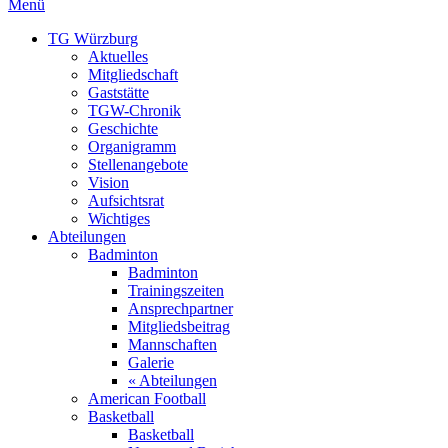
Menü
TG Würzburg
Aktuelles
Mitgliedschaft
Gaststätte
TGW-Chronik
Geschichte
Organigramm
Stellenangebote
Vision
Aufsichtsrat
Wichtiges
Abteilungen
Badminton
Badminton
Trainingszeiten
Ansprechpartner
Mitgliedsbeitrag
Mannschaften
Galerie
« Abteilungen
American Football
Basketball
Basketball