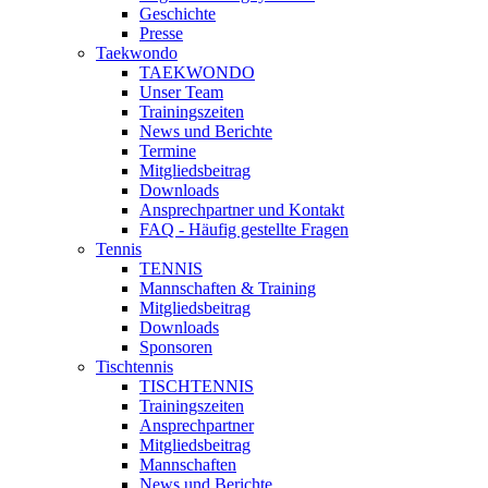
Geschichte
Presse
Taekwondo
TAEKWONDO
Unser Team
Trainingszeiten
News und Berichte
Termine
Mitgliedsbeitrag
Downloads
Ansprechpartner und Kontakt
FAQ - Häufig gestellte Fragen
Tennis
TENNIS
Mannschaften & Training
Mitgliedsbeitrag
Downloads
Sponsoren
Tischtennis
TISCHTENNIS
Trainingszeiten
Ansprechpartner
Mitgliedsbeitrag
Mannschaften
News und Berichte