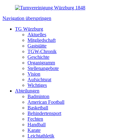
Navigation überspringen
TG Würzburg
Aktuelles
Mitgliedschaft
Gaststätte
TGW-Chronik
Geschichte
Organigramm
Stellenangebote
Vision
Aufsichtsrat
Wichtiges
Abteilungen
Badminton
American Football
Basketball
Behindertensport
Fechten
Handball
Karate
Leichtathletik