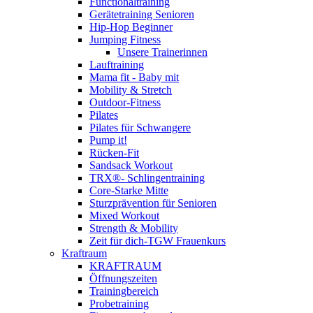
Functionaltraining
Gerätetraining Senioren
Hip-Hop Beginner
Jumping Fitness
Unsere Trainerinnen
Lauftraining
Mama fit - Baby mit
Mobility & Stretch
Outdoor-Fitness
Pilates
Pilates für Schwangere
Pump it!
Rücken-Fit
Sandsack Workout
TRX®- Schlingentraining
Core-Starke Mitte
Sturzprävention für Senioren
Mixed Workout
Strength & Mobility
Zeit für dich-TGW Frauenkurs
Kraftraum
KRAFTRAUM
Öffnungszeiten
Trainingbereich
Probetraining