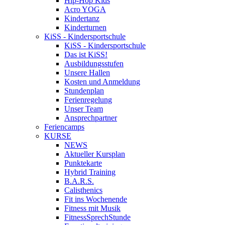
Hip-Hop Kids
Acro YOGA
Kindertanz
Kinderturnen
KiSS - Kindersportschule
KiSS - Kindersportschule
Das ist KiSS!
Ausbildungsstufen
Unsere Hallen
Kosten und Anmeldung
Stundenplan
Ferienregelung
Unser Team
Ansprechpartner
Feriencamps
KURSE
NEWS
Aktueller Kursplan
Punktekarte
Hybrid Training
B.A.R.S.
Calisthenics
Fit ins Wochenende
Fitness mit Musik
FitnessSprechStunde