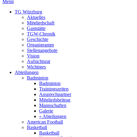
Menü
TG Würzburg
Aktuelles
Mitgliedschaft
Gaststätte
TGW-Chronik
Geschichte
Organigramm
Stellenangebote
Vision
Aufsichtsrat
Wichtiges
Abteilungen
Badminton
Badminton
Trainingszeiten
Ansprechpartner
Mitgliedsbeitrag
Mannschaften
Galerie
« Abteilungen
American Football
Basketball
Basketball