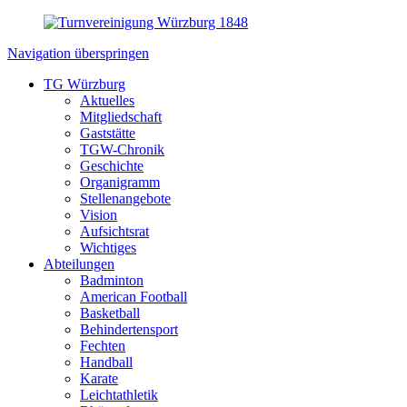
Navigation überspringen
TG Würzburg
Aktuelles
Mitgliedschaft
Gaststätte
TGW-Chronik
Geschichte
Organigramm
Stellenangebote
Vision
Aufsichtsrat
Wichtiges
Abteilungen
Badminton
American Football
Basketball
Behindertensport
Fechten
Handball
Karate
Leichtathletik