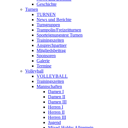
Geschichte
Turnen
TURNEN
News und Berichte
Turngruppen
Trampolin/Freizeitturnen
Sporteignungstest Turnen
Trainingszeiten
Ansprechpartner
Mitgliedsbeitrag
Sponsoren
Galerie
Termine
Volleyball
VOLLEYBALL
Trainingszeiten
Mannschaften
Damen I
Damen II
Damen III
Herren I
Herren II
Herren III
Jugend
Mixed-Hobby Allgemein