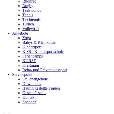
Rhönrad
Rugby
Taekwondo
Tennis
Tischtennis
Turnen
Volleyball
Angebote
Yoga
Babys & Kleinkinder
Kindersport
KiSS - Kindersportschule
Feriencamps
KURSE
Kraftraum
Reha- und Präventionssport
Servicepoint
Stellenangebote
Downloads
Häufig gestellte Fragen
Geschäftsstelle
Kontakt
Spenden