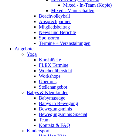
Mixed - In-Team (Kopie)
Mixed - Mannschaften
Beachvolleyball
Ansprechpartner
Mitgliedsbeitrag
News und Berichte
Sponsoren
Termine + Veranstaltungen
Angebote
Yoga
Kursblöcke
FLEX Termine
Wochenübersicht
Workshops
Über uns
Stellenangebot
Babys & Kleinkinder
Babymassage
Babys in Bewegung
Bewegungsminis
Bewegungsminis Special
Team
Kontakt & FAQ
Kindersport