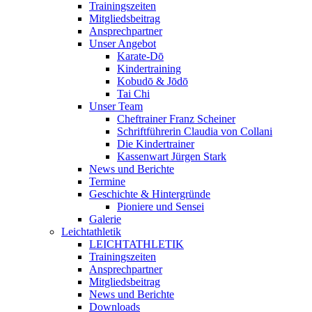
Trainingszeiten
Mitgliedsbeitrag
Ansprechpartner
Unser Angebot
Karate-Dō
Kindertraining
Kobudō & Jōdō
Tai Chi
Unser Team
Cheftrainer Franz Scheiner
Schriftführerin Claudia von Collani
Die Kindertrainer
Kassenwart Jürgen Stark
News und Berichte
Termine
Geschichte & Hintergründe
Pioniere und Sensei
Galerie
Leichtathletik
LEICHTATHLETIK
Trainingszeiten
Ansprechpartner
Mitgliedsbeitrag
News und Berichte
Downloads