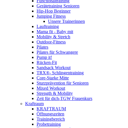
Functionaltraining
Gerätetraining Senioren
Hip-Hop Beginner
Jumping Fitness
Unsere Trainerinnen
Lauftraining
Mama fit - Baby mit
Mobility & Stretch
Outdoor-Fitness
Pilates
Pilates für Schwangere
Pump it!
Rücken-Fit
Sandsack Workout
TRX®- Schlingentraining
Core-Starke Mitte
Sturzprävention für Senioren
Mixed Workout
Strength & Mobility
Zeit für dich-TGW Frauenkurs
Kraftraum
KRAFTRAUM
Öffnungszeiten
Trainingbereich
Probetraining