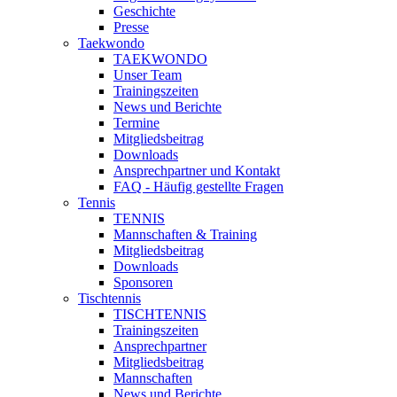
Geschichte
Presse
Taekwondo
TAEKWONDO
Unser Team
Trainingszeiten
News und Berichte
Termine
Mitgliedsbeitrag
Downloads
Ansprechpartner und Kontakt
FAQ - Häufig gestellte Fragen
Tennis
TENNIS
Mannschaften & Training
Mitgliedsbeitrag
Downloads
Sponsoren
Tischtennis
TISCHTENNIS
Trainingszeiten
Ansprechpartner
Mitgliedsbeitrag
Mannschaften
News und Berichte