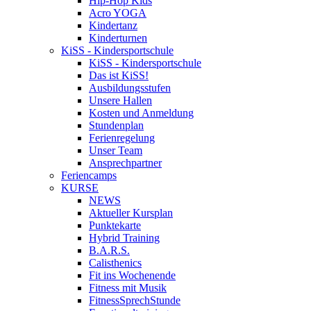
Hip-Hop Kids
Acro YOGA
Kindertanz
Kinderturnen
KiSS - Kindersportschule
KiSS - Kindersportschule
Das ist KiSS!
Ausbildungsstufen
Unsere Hallen
Kosten und Anmeldung
Stundenplan
Ferienregelung
Unser Team
Ansprechpartner
Feriencamps
KURSE
NEWS
Aktueller Kursplan
Punktekarte
Hybrid Training
B.A.R.S.
Calisthenics
Fit ins Wochenende
Fitness mit Musik
FitnessSprechStunde