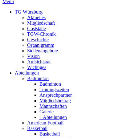
Menü
TG Würzburg
Aktuelles
Mitgliedschaft
Gaststätte
TGW-Chronik
Geschichte
Organigramm
Stellenangebote
Vision
Aufsichtsrat
Wichtiges
Abteilungen
Badminton
Badminton
Trainingszeiten
Ansprechpartner
Mitgliedsbeitrag
Mannschaften
Galerie
« Abteilungen
American Football
Basketball
Basketball