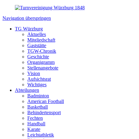
Navigation überspringen
TG Würzburg
Aktuelles
Mitgliedschaft
Gaststätte
TGW-Chronik
Geschichte
Organigramm
Stellenangebote
Vision
Aufsichtsrat
Wichtiges
Abteilungen
Badminton
American Football
Basketball
Behindertensport
Fechten
Handball
Karate
Leichtathletik