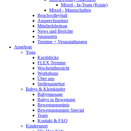
Mixed - In-Team (Kopie)
Mixed - Mannschaften
Beachvolleyball
Ansprechpartner
Mitgliedsbeitrag
News und Berichte
Sponsoren
Termine + Veranstaltungen
Angebote
Yoga
Kursblöcke
FLEX Termine
Wochenübersicht
Workshops
Über uns
Stellenangebot
Babys & Kleinkinder
Babymassage
Babys in Bewegung
Bewegungsminis
Bewegungsminis Special
Team
Kontakt & FAQ
Kindersport