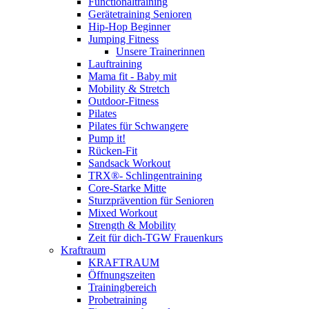
Functionaltraining
Gerätetraining Senioren
Hip-Hop Beginner
Jumping Fitness
Unsere Trainerinnen
Lauftraining
Mama fit - Baby mit
Mobility & Stretch
Outdoor-Fitness
Pilates
Pilates für Schwangere
Pump it!
Rücken-Fit
Sandsack Workout
TRX®- Schlingentraining
Core-Starke Mitte
Sturzprävention für Senioren
Mixed Workout
Strength & Mobility
Zeit für dich-TGW Frauenkurs
Kraftraum
KRAFTRAUM
Öffnungszeiten
Trainingbereich
Probetraining