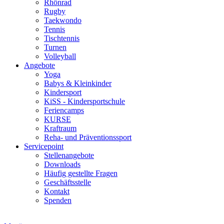
Rhönrad
Rugby
Taekwondo
Tennis
Tischtennis
Turnen
Volleyball
Angebote
Yoga
Babys & Kleinkinder
Kindersport
KiSS - Kindersportschule
Feriencamps
KURSE
Kraftraum
Reha- und Präventionssport
Servicepoint
Stellenangebote
Downloads
Häufig gestellte Fragen
Geschäftsstelle
Kontakt
Spenden