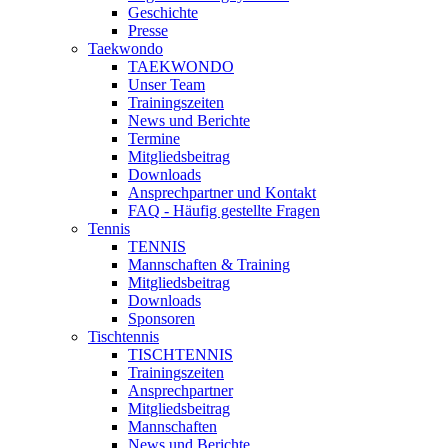
Geschichte
Presse
Taekwondo
TAEKWONDO
Unser Team
Trainingszeiten
News und Berichte
Termine
Mitgliedsbeitrag
Downloads
Ansprechpartner und Kontakt
FAQ - Häufig gestellte Fragen
Tennis
TENNIS
Mannschaften & Training
Mitgliedsbeitrag
Downloads
Sponsoren
Tischtennis
TISCHTENNIS
Trainingszeiten
Ansprechpartner
Mitgliedsbeitrag
Mannschaften
News und Berichte