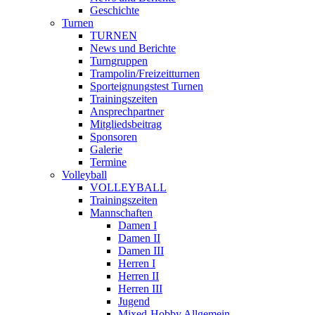
Geschichte
Turnen
TURNEN
News und Berichte
Turngruppen
Trampolin/Freizeitturnen
Sporteignungstest Turnen
Trainingszeiten
Ansprechpartner
Mitgliedsbeitrag
Sponsoren
Galerie
Termine
Volleyball
VOLLEYBALL
Trainingszeiten
Mannschaften
Damen I
Damen II
Damen III
Herren I
Herren II
Herren III
Jugend
Mixed-Hobby Allgemein