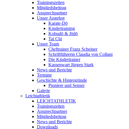
Trainingszeiten
Mitgliedsbeitrag
Ansprechpartner
Unser Angebot
Karate-Dō
Kindertraining
Kobudō & Jōdō
Tai Chi
Unser Team
Cheftrainer Franz Scheiner
Schriftführerin Claudia von Collani
Die Kindertrainer
Kassenwart Jürgen Stark
News und Berichte
Termine
Geschichte & Hintergründe
Pioniere und Sensei
Galerie
Leichtathletik
LEICHTATHLETIK
Trainingszeiten
Ansprechpartner
Mitgliedsbeitrag
News und Berichte
Downloads