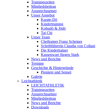
Trainingszeiten
Mitgliedsbeitrag
Ansprechpartner
Unser Angebot
Karate-Dō
Kindertraining
Kobudō & Jōdō
Tai Chi
Unser Team
Cheftrainer Franz Scheiner
Schriftführerin Claudia von Collani
Die Kindertrainer
Kassenwart Jürgen Stark
News und Berichte
Termine
Geschichte & Hintergründe
Pioniere und Sensei
Galerie
Leichtathletik
LEICHTATHLETIK
Trainingszeiten
Ansprechpartner
Mitgliedsbeitrag
News und Berichte
Downloads