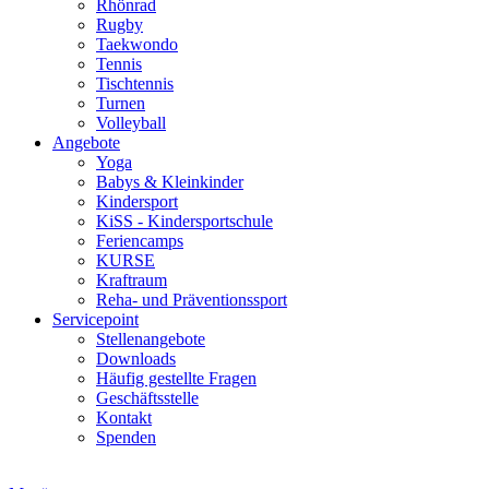
Rhönrad
Rugby
Taekwondo
Tennis
Tischtennis
Turnen
Volleyball
Angebote
Yoga
Babys & Kleinkinder
Kindersport
KiSS - Kindersportschule
Feriencamps
KURSE
Kraftraum
Reha- und Präventionssport
Servicepoint
Stellenangebote
Downloads
Häufig gestellte Fragen
Geschäftsstelle
Kontakt
Spenden