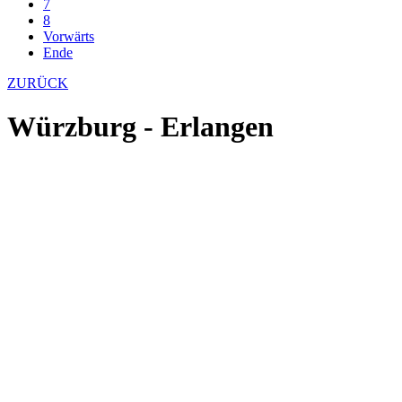
7
8
Vorwärts
Ende
ZURÜCK
Würzburg - Erlangen