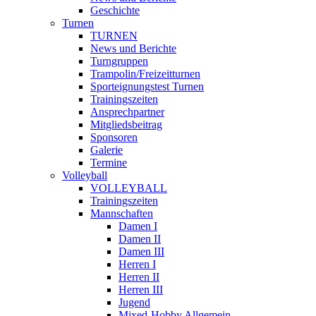
Geschichte
Turnen
TURNEN
News und Berichte
Turngruppen
Trampolin/Freizeitturnen
Sporteignungstest Turnen
Trainingszeiten
Ansprechpartner
Mitgliedsbeitrag
Sponsoren
Galerie
Termine
Volleyball
VOLLEYBALL
Trainingszeiten
Mannschaften
Damen I
Damen II
Damen III
Herren I
Herren II
Herren III
Jugend
Mixed-Hobby Allgemein