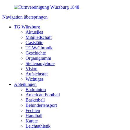
Navigation überspringen
TG Würzburg
Aktuelles
Mitgliedschaft
Gaststätte
TGW-Chronik
Geschichte
Organigramm
Stellenangebote
Vision
Aufsichtsrat
Wichtiges
Abteilungen
Badminton
American Football
Basketball
Behindertensport
Fechten
Handball
Karate
Leichtathletik