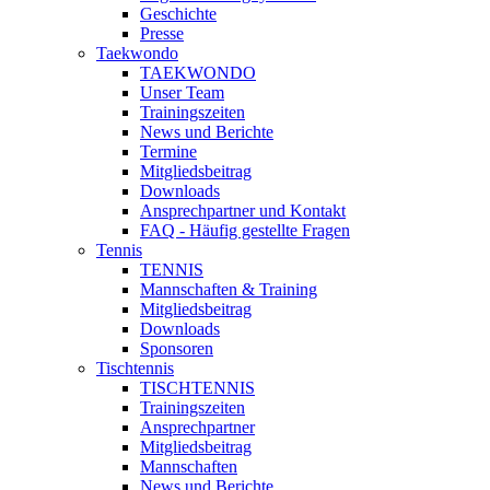
Geschichte
Presse
Taekwondo
TAEKWONDO
Unser Team
Trainingszeiten
News und Berichte
Termine
Mitgliedsbeitrag
Downloads
Ansprechpartner und Kontakt
FAQ - Häufig gestellte Fragen
Tennis
TENNIS
Mannschaften & Training
Mitgliedsbeitrag
Downloads
Sponsoren
Tischtennis
TISCHTENNIS
Trainingszeiten
Ansprechpartner
Mitgliedsbeitrag
Mannschaften
News und Berichte