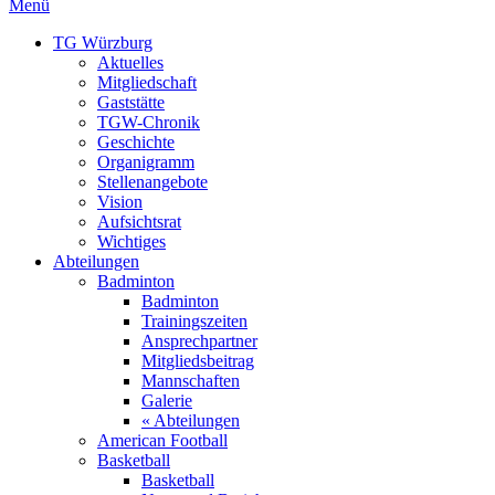
Menü
TG Würzburg
Aktuelles
Mitgliedschaft
Gaststätte
TGW-Chronik
Geschichte
Organigramm
Stellenangebote
Vision
Aufsichtsrat
Wichtiges
Abteilungen
Badminton
Badminton
Trainingszeiten
Ansprechpartner
Mitgliedsbeitrag
Mannschaften
Galerie
« Abteilungen
American Football
Basketball
Basketball