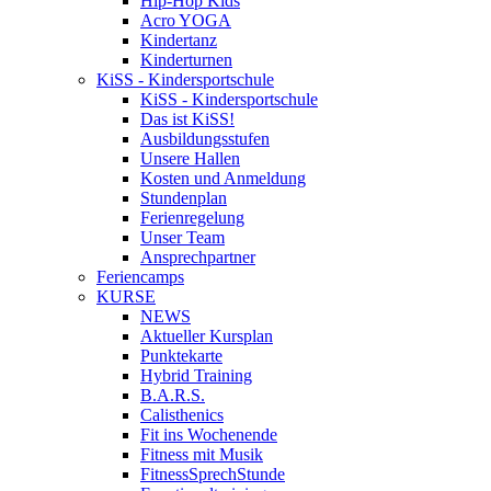
Hip-Hop Kids
Acro YOGA
Kindertanz
Kinderturnen
KiSS - Kindersportschule
KiSS - Kindersportschule
Das ist KiSS!
Ausbildungsstufen
Unsere Hallen
Kosten und Anmeldung
Stundenplan
Ferienregelung
Unser Team
Ansprechpartner
Feriencamps
KURSE
NEWS
Aktueller Kursplan
Punktekarte
Hybrid Training
B.A.R.S.
Calisthenics
Fit ins Wochenende
Fitness mit Musik
FitnessSprechStunde