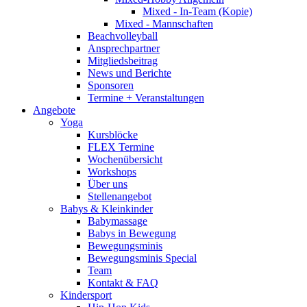
Mixed - In-Team (Kopie)
Mixed - Mannschaften
Beachvolleyball
Ansprechpartner
Mitgliedsbeitrag
News und Berichte
Sponsoren
Termine + Veranstaltungen
Angebote
Yoga
Kursblöcke
FLEX Termine
Wochenübersicht
Workshops
Über uns
Stellenangebot
Babys & Kleinkinder
Babymassage
Babys in Bewegung
Bewegungsminis
Bewegungsminis Special
Team
Kontakt & FAQ
Kindersport