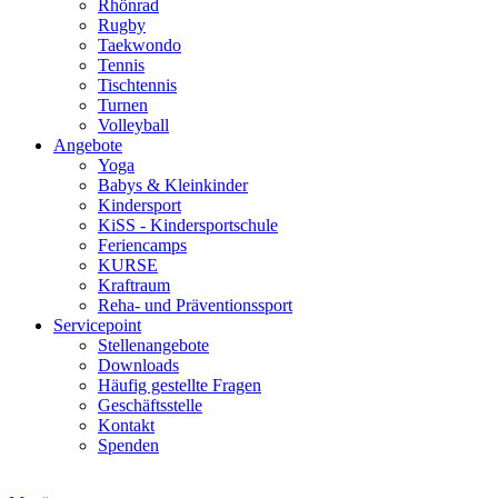
Rhönrad
Rugby
Taekwondo
Tennis
Tischtennis
Turnen
Volleyball
Angebote
Yoga
Babys & Kleinkinder
Kindersport
KiSS - Kindersportschule
Feriencamps
KURSE
Kraftraum
Reha- und Präventionssport
Servicepoint
Stellenangebote
Downloads
Häufig gestellte Fragen
Geschäftsstelle
Kontakt
Spenden