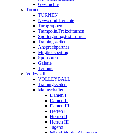
Geschichte
Turnen
TURNEN
News und Berichte
Turngruppen
Trampolin/Freizeitturnen
Sporteignungstest Turnen
Trainingszeiten
Ansprechpartner
Mitgliedsbeitrag
Sponsoren
Galerie
Termine
Volleyball
VOLLEYBALL
Trainingszeiten
Mannschaften
Damen I
Damen II
Damen III
Herren I
Herren II
Herren III
Jugend
Mixed-Hobby Allgemein