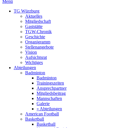
Menü
TG Würzburg
Aktuelles
Mitgliedschaft
Gaststätte
TGW-Chronik
Geschichte
Organigramm
Stellenangebote
Vision
Aufsichtsrat
Wichtiges
Abteilungen
Badminton
Badminton
Trainingszeiten
Ansprechpartner
Mitgliedsbeitrag
Mannschaften
Galerie
« Abteilungen
American Football
Basketball
Basketball