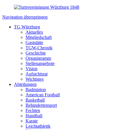
Navigation überspringen
TG Würzburg
Aktuelles
Mitgliedschaft
Gaststätte
TGW-Chronik
Geschichte
Organigramm
Stellenangebote
Vision
Aufsichtsrat
Wichtiges
Abteilungen
Badminton
American Football
Basketball
Behindertensport
Fechten
Handball
Karate
Leichtathletik