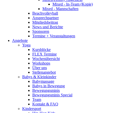
Mixed - In-Team (Kopie)
Mixed - Mannschaften
Beachvolleyball
Ansprechpartner
Mitgliedsbeitrag
News und Berichte
Sponsoren
Termine + Veranstaltungen
Angebote
Yoga
Kursblöcke
FLEX Termine
Wochenübersicht
Workshops
Über uns
Stellenangebot
Babys & Kleinkinder
Babymassage
Babys in Bewegung
Bewegungsminis
Bewegungsminis Special
Team
Kontakt & FAQ
Kindersport