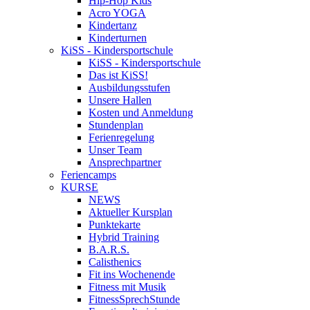
Hip-Hop Kids
Acro YOGA
Kindertanz
Kinderturnen
KiSS - Kindersportschule
KiSS - Kindersportschule
Das ist KiSS!
Ausbildungsstufen
Unsere Hallen
Kosten und Anmeldung
Stundenplan
Ferienregelung
Unser Team
Ansprechpartner
Feriencamps
KURSE
NEWS
Aktueller Kursplan
Punktekarte
Hybrid Training
B.A.R.S.
Calisthenics
Fit ins Wochenende
Fitness mit Musik
FitnessSprechStunde