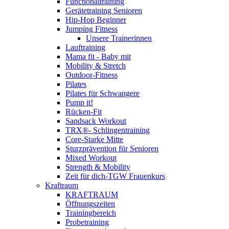
Functionaltraining
Gerätetraining Senioren
Hip-Hop Beginner
Jumping Fitness
Unsere Trainerinnen
Lauftraining
Mama fit - Baby mit
Mobility & Stretch
Outdoor-Fitness
Pilates
Pilates für Schwangere
Pump it!
Rücken-Fit
Sandsack Workout
TRX®- Schlingentraining
Core-Starke Mitte
Sturzprävention für Senioren
Mixed Workout
Strength & Mobility
Zeit für dich-TGW Frauenkurs
Kraftraum
KRAFTRAUM
Öffnungszeiten
Trainingbereich
Probetraining