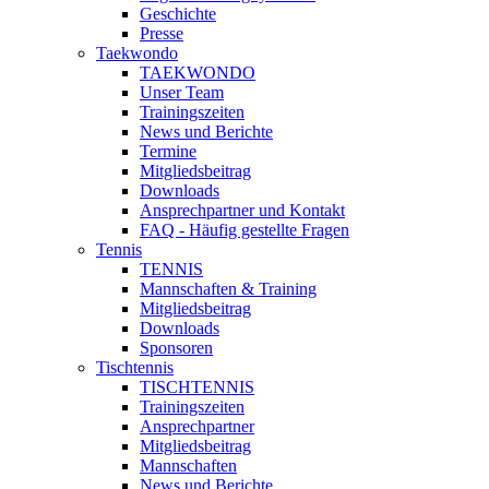
Geschichte
Presse
Taekwondo
TAEKWONDO
Unser Team
Trainingszeiten
News und Berichte
Termine
Mitgliedsbeitrag
Downloads
Ansprechpartner und Kontakt
FAQ - Häufig gestellte Fragen
Tennis
TENNIS
Mannschaften & Training
Mitgliedsbeitrag
Downloads
Sponsoren
Tischtennis
TISCHTENNIS
Trainingszeiten
Ansprechpartner
Mitgliedsbeitrag
Mannschaften
News und Berichte