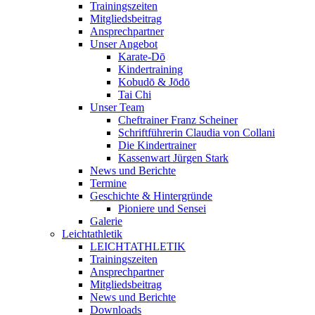
Trainingszeiten
Mitgliedsbeitrag
Ansprechpartner
Unser Angebot
Karate-Dō
Kindertraining
Kobudō & Jōdō
Tai Chi
Unser Team
Cheftrainer Franz Scheiner
Schriftführerin Claudia von Collani
Die Kindertrainer
Kassenwart Jürgen Stark
News und Berichte
Termine
Geschichte & Hintergründe
Pioniere und Sensei
Galerie
Leichtathletik
LEICHTATHLETIK
Trainingszeiten
Ansprechpartner
Mitgliedsbeitrag
News und Berichte
Downloads