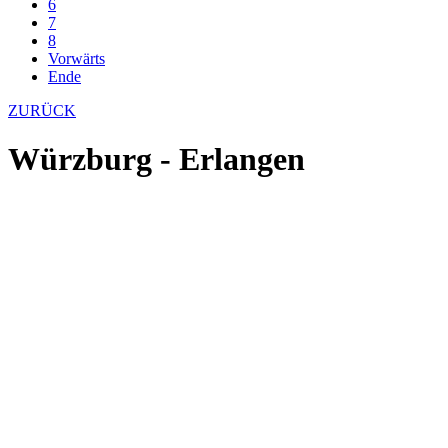
6
7
8
Vorwärts
Ende
ZURÜCK
Würzburg - Erlangen