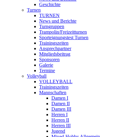
Geschichte
Turnen
TURNEN
News und Berichte
Turngruppen
Trampolin/Freizeitturnen
Sporteignungstest Turnen
Trainingszeiten
Ansprechpartner
Mitgliedsbeitrag
Sponsoren
Galerie
Termine
Volleyball
VOLLEYBALL
Trainingszeiten
Mannschaften
Damen I
Damen II
Damen III
Herren I
Herren II
Herren III
Jugend
Mixed-Hobby Allgemein