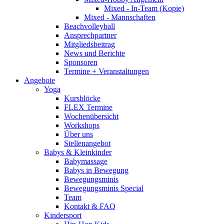
Mixed - In-Team (Kopie)
Mixed - Mannschaften
Beachvolleyball
Ansprechpartner
Mitgliedsbeitrag
News und Berichte
Sponsoren
Termine + Veranstaltungen
Angebote
Yoga
Kursblöcke
FLEX Termine
Wochenübersicht
Workshops
Über uns
Stellenangebot
Babys & Kleinkinder
Babymassage
Babys in Bewegung
Bewegungsminis
Bewegungsminis Special
Team
Kontakt & FAQ
Kindersport