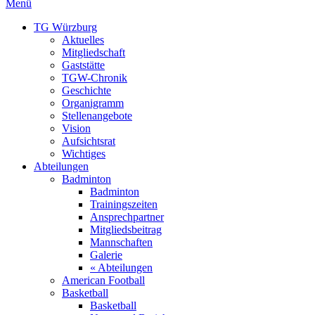
Menü
TG Würzburg
Aktuelles
Mitgliedschaft
Gaststätte
TGW-Chronik
Geschichte
Organigramm
Stellenangebote
Vision
Aufsichtsrat
Wichtiges
Abteilungen
Badminton
Badminton
Trainingszeiten
Ansprechpartner
Mitgliedsbeitrag
Mannschaften
Galerie
« Abteilungen
American Football
Basketball
Basketball