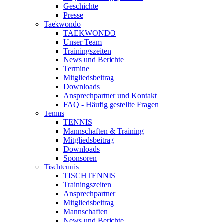
Geschichte
Presse
Taekwondo
TAEKWONDO
Unser Team
Trainingszeiten
News und Berichte
Termine
Mitgliedsbeitrag
Downloads
Ansprechpartner und Kontakt
FAQ - Häufig gestellte Fragen
Tennis
TENNIS
Mannschaften & Training
Mitgliedsbeitrag
Downloads
Sponsoren
Tischtennis
TISCHTENNIS
Trainingszeiten
Ansprechpartner
Mitgliedsbeitrag
Mannschaften
News und Berichte