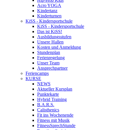
Hip-Hop Kids
Acro YOGA
Kindertanz
Kinderturnen
KiSS - Kindersportschule
KiSS - Kindersportschule
Das ist KiSS!
Ausbildungsstufen
Unsere Hallen
Kosten und Anmeldung
Stundenplan
Ferienregelung
Unser Team
Ansprechpartner
Feriencamps
KURSE
NEWS
Aktueller Kursplan
Punktekarte
Hybrid Training
B.A.R.S.
Calisthenics
Fit ins Wochenende
Fitness mit Musik
FitnessSprechStunde