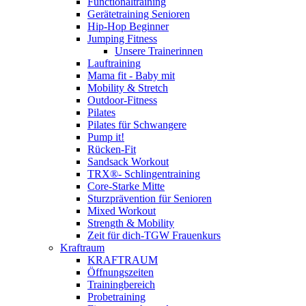
Functionaltraining
Gerätetraining Senioren
Hip-Hop Beginner
Jumping Fitness
Unsere Trainerinnen
Lauftraining
Mama fit - Baby mit
Mobility & Stretch
Outdoor-Fitness
Pilates
Pilates für Schwangere
Pump it!
Rücken-Fit
Sandsack Workout
TRX®- Schlingentraining
Core-Starke Mitte
Sturzprävention für Senioren
Mixed Workout
Strength & Mobility
Zeit für dich-TGW Frauenkurs
Kraftraum
KRAFTRAUM
Öffnungszeiten
Trainingbereich
Probetraining