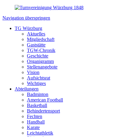
Navigation überspringen
TG Würzburg
Aktuelles
Mitgliedschaft
Gaststätte
TGW-Chronik
Geschichte
Organigramm
Stellenangebote
Vision
Aufsichtsrat
Wichtiges
Abteilungen
Badminton
American Football
Basketball
Behindertensport
Fechten
Handball
Karate
Leichtathletik