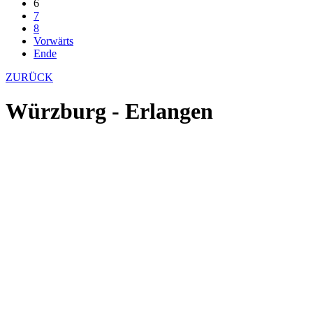
6
7
8
Vorwärts
Ende
ZURÜCK
Würzburg - Erlangen