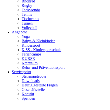
Rhönrad
Rugby
Taekwondo
Tennis
Tischtennis
Turnen
Volleyball
Angebote
Yoga
Babys & Kleinkinder
Kindersport
KiSS - Kindersportschule
Feriencamps
KURSE
Kraftraum
Reha- und Präventionssport
Servicepoint
Stellenangebote
Downloads
Häufig gestellte Fragen
Geschäftsstelle
Kontakt
Spenden