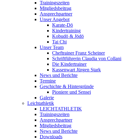
Trainingszeiten
Mitgliedsbeitrag
Ansprechpartner
Unser Angebot
Karate-Dō
Kindertraining
Kobudō & Jōdō
Tai Chi
Unser Team
Cheftrainer Franz Scheiner
Schriftführerin Claudia von Collani
Die Kindertrainer
Kassenwart Jürgen Stark
News und Berichte
Termine
Geschichte & Hintergründe
Pioniere und Sensei
Galerie
Leichtathletik
LEICHTATHLETIK
Trainingszeiten
Ansprechpartner
Mitgliedsbeitrag
News und Berichte
Downloads