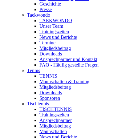
Geschichte
Presse
Taekwondo
TAEKWONDO
Unser Team
Trainingszeiten
News und Berichte
Termine
Mitgliedsbeitrag
Downloads
Ansprechpartner und Kontakt
FAQ - Häufig gestellte Fragen
Tennis
TENNIS
Mannschaften & Training
Mitgliedsbeitrag
Downloads
Sponsoren
Tischtennis
TISCHTENNIS
Trainingszeiten
Ansprechpartner
Mitgliedsbeitrag
Mannschaften
News und Berichte