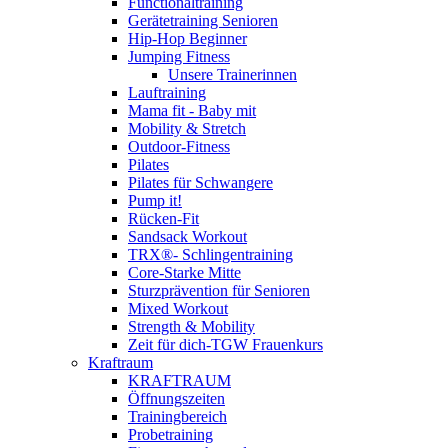
Functionaltraining
Gerätetraining Senioren
Hip-Hop Beginner
Jumping Fitness
Unsere Trainerinnen
Lauftraining
Mama fit - Baby mit
Mobility & Stretch
Outdoor-Fitness
Pilates
Pilates für Schwangere
Pump it!
Rücken-Fit
Sandsack Workout
TRX®- Schlingentraining
Core-Starke Mitte
Sturzprävention für Senioren
Mixed Workout
Strength & Mobility
Zeit für dich-TGW Frauenkurs
Kraftraum
KRAFTRAUM
Öffnungszeiten
Trainingbereich
Probetraining