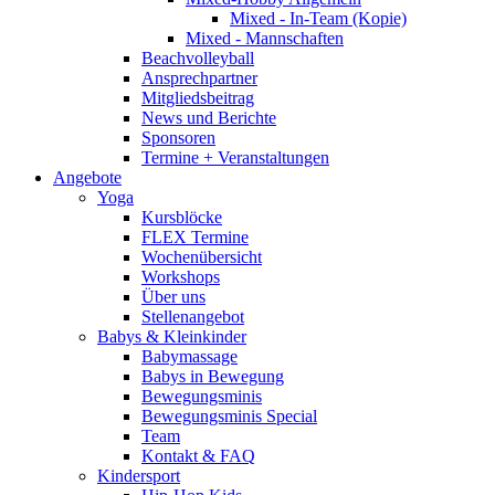
Mixed - In-Team (Kopie)
Mixed - Mannschaften
Beachvolleyball
Ansprechpartner
Mitgliedsbeitrag
News und Berichte
Sponsoren
Termine + Veranstaltungen
Angebote
Yoga
Kursblöcke
FLEX Termine
Wochenübersicht
Workshops
Über uns
Stellenangebot
Babys & Kleinkinder
Babymassage
Babys in Bewegung
Bewegungsminis
Bewegungsminis Special
Team
Kontakt & FAQ
Kindersport