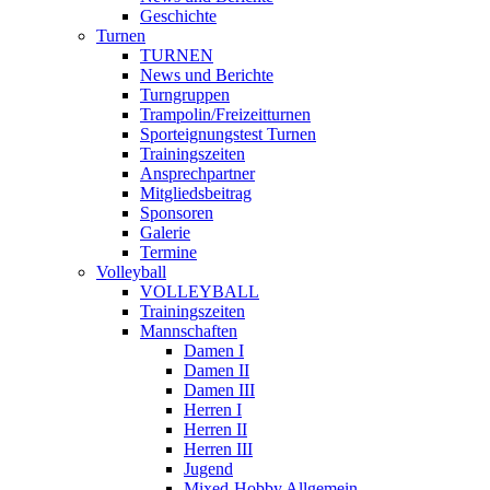
Geschichte
Turnen
TURNEN
News und Berichte
Turngruppen
Trampolin/Freizeitturnen
Sporteignungstest Turnen
Trainingszeiten
Ansprechpartner
Mitgliedsbeitrag
Sponsoren
Galerie
Termine
Volleyball
VOLLEYBALL
Trainingszeiten
Mannschaften
Damen I
Damen II
Damen III
Herren I
Herren II
Herren III
Jugend
Mixed-Hobby Allgemein