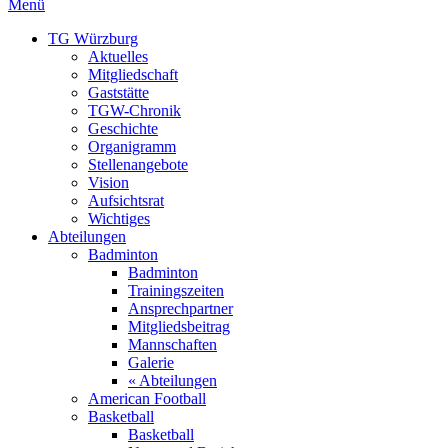
Menü
TG Würzburg
Aktuelles
Mitgliedschaft
Gaststätte
TGW-Chronik
Geschichte
Organigramm
Stellenangebote
Vision
Aufsichtsrat
Wichtiges
Abteilungen
Badminton
Badminton
Trainingszeiten
Ansprechpartner
Mitgliedsbeitrag
Mannschaften
Galerie
« Abteilungen
American Football
Basketball
Basketball