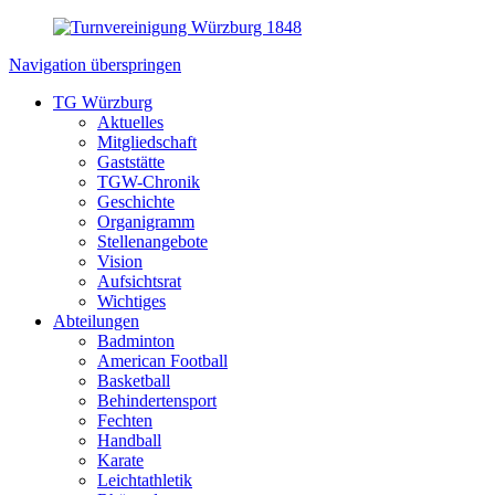
Navigation überspringen
TG Würzburg
Aktuelles
Mitgliedschaft
Gaststätte
TGW-Chronik
Geschichte
Organigramm
Stellenangebote
Vision
Aufsichtsrat
Wichtiges
Abteilungen
Badminton
American Football
Basketball
Behindertensport
Fechten
Handball
Karate
Leichtathletik