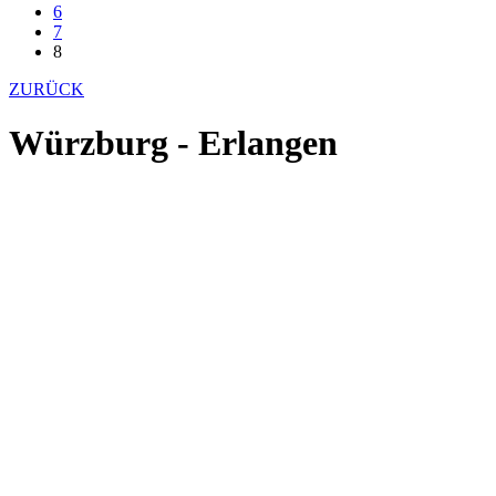
6
7
8
ZURÜCK
Würzburg - Erlangen