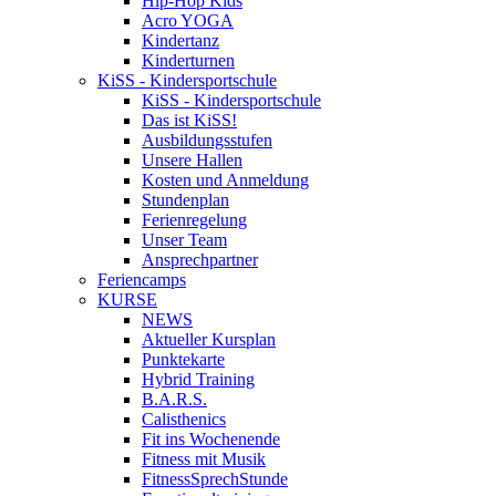
Hip-Hop Kids
Acro YOGA
Kindertanz
Kinderturnen
KiSS - Kindersportschule
KiSS - Kindersportschule
Das ist KiSS!
Ausbildungsstufen
Unsere Hallen
Kosten und Anmeldung
Stundenplan
Ferienregelung
Unser Team
Ansprechpartner
Feriencamps
KURSE
NEWS
Aktueller Kursplan
Punktekarte
Hybrid Training
B.A.R.S.
Calisthenics
Fit ins Wochenende
Fitness mit Musik
FitnessSprechStunde