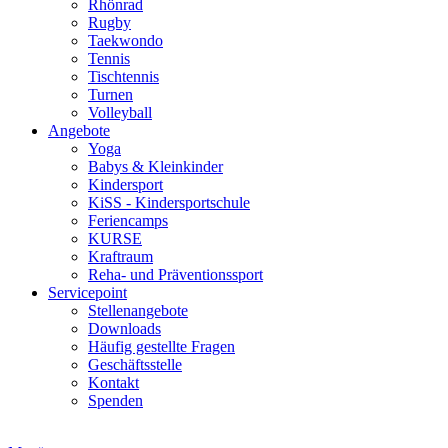
Rhönrad
Rugby
Taekwondo
Tennis
Tischtennis
Turnen
Volleyball
Angebote
Yoga
Babys & Kleinkinder
Kindersport
KiSS - Kindersportschule
Feriencamps
KURSE
Kraftraum
Reha- und Präventionssport
Servicepoint
Stellenangebote
Downloads
Häufig gestellte Fragen
Geschäftsstelle
Kontakt
Spenden