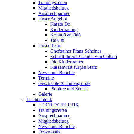
Trainingszeiten
Mitgliedsbeitrag
Ansprechpartner
Unser Angebot
Karate-Dō
Kindertraining
Kobudō & Jōdō
Tai Chi
Unser Team
Cheftrainer Franz Scheiner
Schriftführerin Claudia von Collani
Die Kindertrainer
Kassenwart Jürgen Stark
News und Berichte
Termine
Geschichte & Hintergründe
Pioniere und Sensei
Galerie
Leichtathletik
LEICHTATHLETIK
Trainingszeiten
Ansprechpartner
Mitgliedsbeitrag
News und Berichte
Downloads