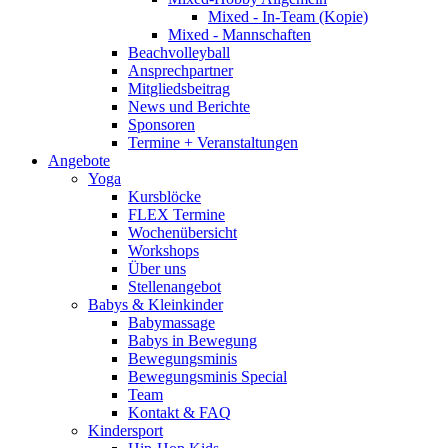
Mixed - In-Team (Kopie)
Mixed - Mannschaften
Beachvolleyball
Ansprechpartner
Mitgliedsbeitrag
News und Berichte
Sponsoren
Termine + Veranstaltungen
Angebote
Yoga
Kursblöcke
FLEX Termine
Wochenübersicht
Workshops
Über uns
Stellenangebot
Babys & Kleinkinder
Babymassage
Babys in Bewegung
Bewegungsminis
Bewegungsminis Special
Team
Kontakt & FAQ
Kindersport