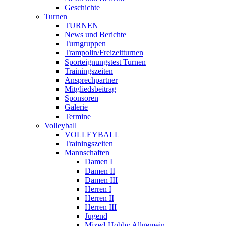
Geschichte
Turnen
TURNEN
News und Berichte
Turngruppen
Trampolin/Freizeitturnen
Sporteignungstest Turnen
Trainingszeiten
Ansprechpartner
Mitgliedsbeitrag
Sponsoren
Galerie
Termine
Volleyball
VOLLEYBALL
Trainingszeiten
Mannschaften
Damen I
Damen II
Damen III
Herren I
Herren II
Herren III
Jugend
Mixed-Hobby Allgemein