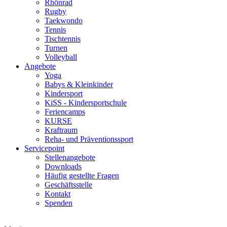
Rhönrad
Rugby
Taekwondo
Tennis
Tischtennis
Turnen
Volleyball
Angebote
Yoga
Babys & Kleinkinder
Kindersport
KiSS - Kindersportschule
Feriencamps
KURSE
Kraftraum
Reha- und Präventionssport
Servicepoint
Stellenangebote
Downloads
Häufig gestellte Fragen
Geschäftsstelle
Kontakt
Spenden