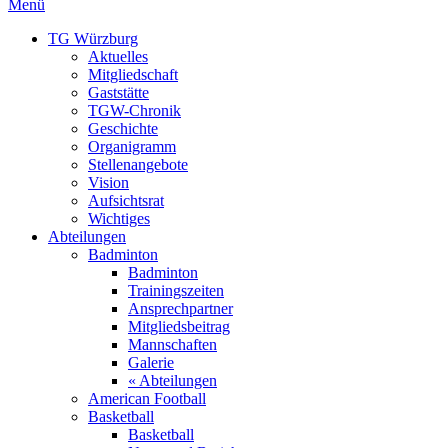
Menü
TG Würzburg
Aktuelles
Mitgliedschaft
Gaststätte
TGW-Chronik
Geschichte
Organigramm
Stellenangebote
Vision
Aufsichtsrat
Wichtiges
Abteilungen
Badminton
Badminton
Trainingszeiten
Ansprechpartner
Mitgliedsbeitrag
Mannschaften
Galerie
« Abteilungen
American Football
Basketball
Basketball