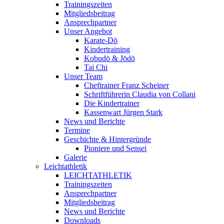
Trainingszeiten
Mitgliedsbeitrag
Ansprechpartner
Unser Angebot
Karate-Dō
Kindertraining
Kobudō & Jōdō
Tai Chi
Unser Team
Cheftrainer Franz Scheiner
Schriftführerin Claudia von Collani
Die Kindertrainer
Kassenwart Jürgen Stark
News und Berichte
Termine
Geschichte & Hintergründe
Pioniere und Sensei
Galerie
Leichtathletik
LEICHTATHLETIK
Trainingszeiten
Ansprechpartner
Mitgliedsbeitrag
News und Berichte
Downloads