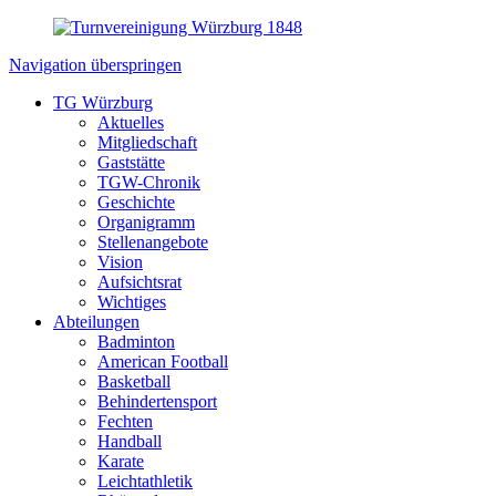
Navigation überspringen
TG Würzburg
Aktuelles
Mitgliedschaft
Gaststätte
TGW-Chronik
Geschichte
Organigramm
Stellenangebote
Vision
Aufsichtsrat
Wichtiges
Abteilungen
Badminton
American Football
Basketball
Behindertensport
Fechten
Handball
Karate
Leichtathletik