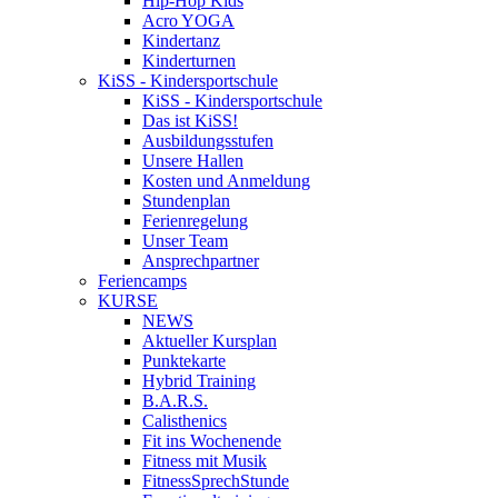
Hip-Hop Kids
Acro YOGA
Kindertanz
Kinderturnen
KiSS - Kindersportschule
KiSS - Kindersportschule
Das ist KiSS!
Ausbildungsstufen
Unsere Hallen
Kosten und Anmeldung
Stundenplan
Ferienregelung
Unser Team
Ansprechpartner
Feriencamps
KURSE
NEWS
Aktueller Kursplan
Punktekarte
Hybrid Training
B.A.R.S.
Calisthenics
Fit ins Wochenende
Fitness mit Musik
FitnessSprechStunde