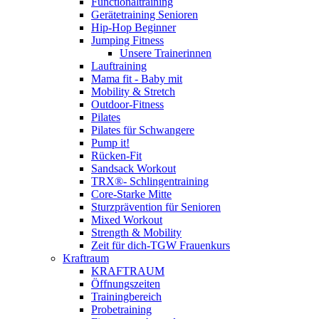
Functionaltraining
Gerätetraining Senioren
Hip-Hop Beginner
Jumping Fitness
Unsere Trainerinnen
Lauftraining
Mama fit - Baby mit
Mobility & Stretch
Outdoor-Fitness
Pilates
Pilates für Schwangere
Pump it!
Rücken-Fit
Sandsack Workout
TRX®- Schlingentraining
Core-Starke Mitte
Sturzprävention für Senioren
Mixed Workout
Strength & Mobility
Zeit für dich-TGW Frauenkurs
Kraftraum
KRAFTRAUM
Öffnungszeiten
Trainingbereich
Probetraining