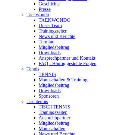
Geschichte
Presse
Taekwondo
TAEKWONDO
Unser Team
Trainingszeiten
News und Berichte
Termine
Mitgliedsbeitrag
Downloads
Ansprechpartner und Kontakt
FAQ - Häufig gestellte Fragen
Tennis
TENNIS
Mannschaften & Training
Mitgliedsbeitrag
Downloads
Sponsoren
Tischtennis
TISCHTENNIS
Trainingszeiten
Ansprechpartner
Mitgliedsbeitrag
Mannschaften
News und Berichte