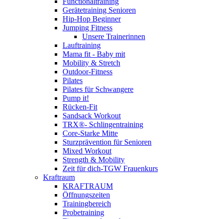
Functionaltraining
Gerätetraining Senioren
Hip-Hop Beginner
Jumping Fitness
Unsere Trainerinnen
Lauftraining
Mama fit - Baby mit
Mobility & Stretch
Outdoor-Fitness
Pilates
Pilates für Schwangere
Pump it!
Rücken-Fit
Sandsack Workout
TRX®- Schlingentraining
Core-Starke Mitte
Sturzprävention für Senioren
Mixed Workout
Strength & Mobility
Zeit für dich-TGW Frauenkurs
Kraftraum
KRAFTRAUM
Öffnungszeiten
Trainingbereich
Probetraining