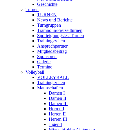
Geschichte
Turnen
TURNEN
News und Berichte
Turngruppen
Trampolin/Freizeitturnen
Sporteignungstest Turnen
Trainingszeiten
Ansprechpartner
Mitgliedsbeitrag
Sponsoren
Galerie
Termine
Volleyball
VOLLEYBALL
Trainingszeiten
Mannschaften
Damen I
Damen II
Damen III
Herren I
Herren II
Herren III
Jugend
Mixed-Hobby Allgemein