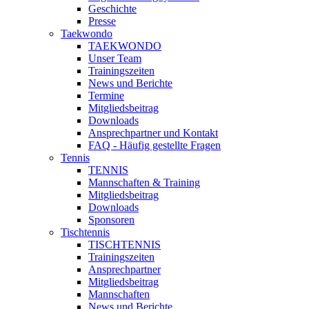
Geschichte
Presse
Taekwondo
TAEKWONDO
Unser Team
Trainingszeiten
News und Berichte
Termine
Mitgliedsbeitrag
Downloads
Ansprechpartner und Kontakt
FAQ - Häufig gestellte Fragen
Tennis
TENNIS
Mannschaften & Training
Mitgliedsbeitrag
Downloads
Sponsoren
Tischtennis
TISCHTENNIS
Trainingszeiten
Ansprechpartner
Mitgliedsbeitrag
Mannschaften
News und Berichte