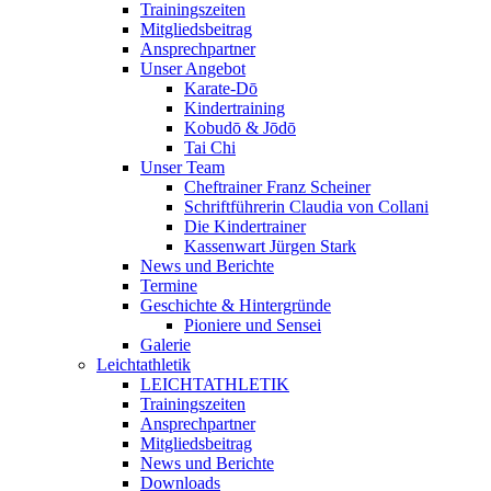
Trainingszeiten
Mitgliedsbeitrag
Ansprechpartner
Unser Angebot
Karate-Dō
Kindertraining
Kobudō & Jōdō
Tai Chi
Unser Team
Cheftrainer Franz Scheiner
Schriftführerin Claudia von Collani
Die Kindertrainer
Kassenwart Jürgen Stark
News und Berichte
Termine
Geschichte & Hintergründe
Pioniere und Sensei
Galerie
Leichtathletik
LEICHTATHLETIK
Trainingszeiten
Ansprechpartner
Mitgliedsbeitrag
News und Berichte
Downloads