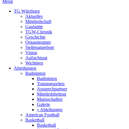
Menü
TG Würzburg
Aktuelles
Mitgliedschaft
Gaststätte
TGW-Chronik
Geschichte
Organigramm
Stellenangebote
Vision
Aufsichtsrat
Wichtiges
Abteilungen
Badminton
Badminton
Trainingszeiten
Ansprechpartner
Mitgliedsbeitrag
Mannschaften
Galerie
« Abteilungen
American Football
Basketball
Basketball