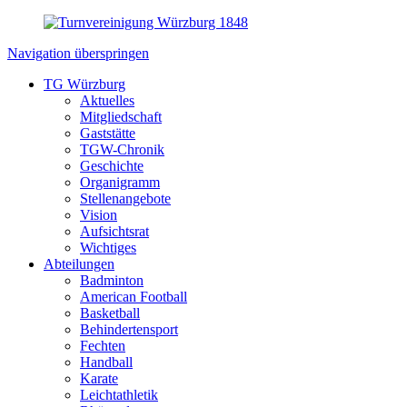
Navigation überspringen
TG Würzburg
Aktuelles
Mitgliedschaft
Gaststätte
TGW-Chronik
Geschichte
Organigramm
Stellenangebote
Vision
Aufsichtsrat
Wichtiges
Abteilungen
Badminton
American Football
Basketball
Behindertensport
Fechten
Handball
Karate
Leichtathletik