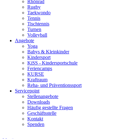
Rhönrad
Rugby
Taekwondo
Tennis
Tischtennis
Turnen
Volleyball
Angebote
Yoga
Babys & Kleinkinder
Kindersport
KiSS - Kindersportschule
Feriencamps
KURSE
Kraftraum
Reha- und Präventionssport
Servicepoint
Stellenangebote
Downloads
Häufig gestellte Fragen
Geschäftsstelle
Kontakt
Spenden