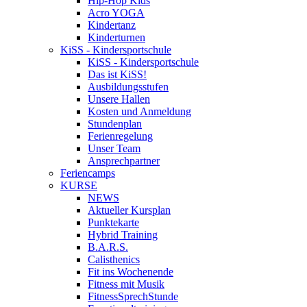
Hip-Hop Kids
Acro YOGA
Kindertanz
Kinderturnen
KiSS - Kindersportschule
KiSS - Kindersportschule
Das ist KiSS!
Ausbildungsstufen
Unsere Hallen
Kosten und Anmeldung
Stundenplan
Ferienregelung
Unser Team
Ansprechpartner
Feriencamps
KURSE
NEWS
Aktueller Kursplan
Punktekarte
Hybrid Training
B.A.R.S.
Calisthenics
Fit ins Wochenende
Fitness mit Musik
FitnessSprechStunde