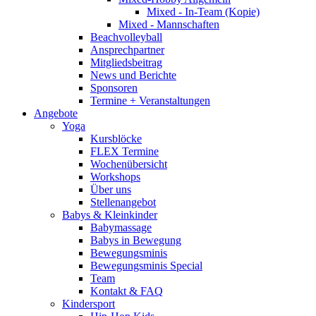
Mixed - In-Team (Kopie)
Mixed - Mannschaften
Beachvolleyball
Ansprechpartner
Mitgliedsbeitrag
News und Berichte
Sponsoren
Termine + Veranstaltungen
Angebote
Yoga
Kursblöcke
FLEX Termine
Wochenübersicht
Workshops
Über uns
Stellenangebot
Babys & Kleinkinder
Babymassage
Babys in Bewegung
Bewegungsminis
Bewegungsminis Special
Team
Kontakt & FAQ
Kindersport