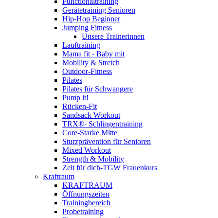
Functionaltraining
Gerätetraining Senioren
Hip-Hop Beginner
Jumping Fitness
Unsere Trainerinnen
Lauftraining
Mama fit - Baby mit
Mobility & Stretch
Outdoor-Fitness
Pilates
Pilates für Schwangere
Pump it!
Rücken-Fit
Sandsack Workout
TRX®- Schlingentraining
Core-Starke Mitte
Sturzprävention für Senioren
Mixed Workout
Strength & Mobility
Zeit für dich-TGW Frauenkurs
Kraftraum
KRAFTRAUM
Öffnungszeiten
Trainingbereich
Probetraining