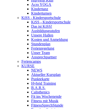
Hip-Hop Kids
Acro YOGA
Kindertanz
Kinderturnen
KiSS - Kindersportschule
KiSS - Kindersportschule
Das ist KiSS!
Ausbildungsstufen
Unsere Hallen
Kosten und Anmeldung
Stundenplan
Ferienregelung
Unser Team
Ansprechpartner
Feriencamps
KURSE
NEWS
Aktueller Kursplan
Punktekarte
Hybrid Training
B.A.R.S.
Calisthenics
Fit ins Wochenende
Fitness mit Musik
FitnessSprechStunde