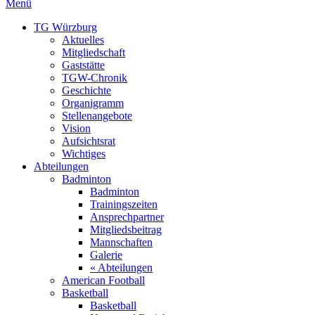
Menü
TG Würzburg
Aktuelles
Mitgliedschaft
Gaststätte
TGW-Chronik
Geschichte
Organigramm
Stellenangebote
Vision
Aufsichtsrat
Wichtiges
Abteilungen
Badminton
Badminton
Trainingszeiten
Ansprechpartner
Mitgliedsbeitrag
Mannschaften
Galerie
« Abteilungen
American Football
Basketball
Basketball