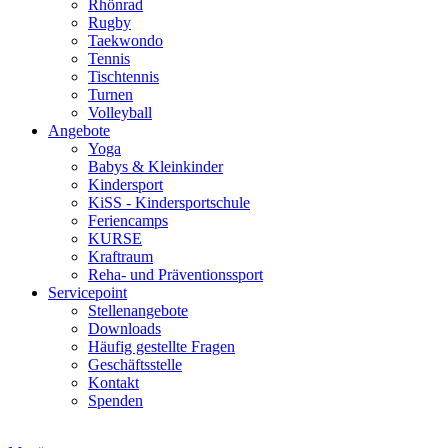
Rhönrad
Rugby
Taekwondo
Tennis
Tischtennis
Turnen
Volleyball
Angebote
Yoga
Babys & Kleinkinder
Kindersport
KiSS - Kindersportschule
Feriencamps
KURSE
Kraftraum
Reha- und Präventionssport
Servicepoint
Stellenangebote
Downloads
Häufig gestellte Fragen
Geschäftsstelle
Kontakt
Spenden