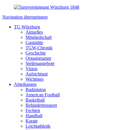
Navigation überspringen
TG Würzburg
Aktuelles
Mitgliedschaft
Gaststätte
TGW-Chronik
Geschichte
Organigramm
Stellenangebote
Vision
Aufsichtsrat
Wichtiges
Abteilungen
Badminton
American Football
Basketball
Behindertensport
Fechten
Handball
Karate
Leichtathletik