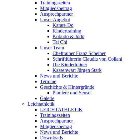
Trainingszeiten
Mitgliedsbeitrag
Ansprechpartner
Unser Angebot
Karate-Dō
Kindertraining
Kobudō & Jōdō
Tai Chi
Unser Team
Cheftrainer Franz Scheiner
Schriftführerin Claudia von Collani
Die Kindertrainer
Kassenwart Jürgen Stark
News und Berichte
Termine
Geschichte & Hintergründe
Pioniere und Sensei
Galerie
Leichtathletik
LEICHTATHLETIK
Trainingszeiten
Ansprechpartner
Mitgliedsbeitrag
News und Berichte
Downloads