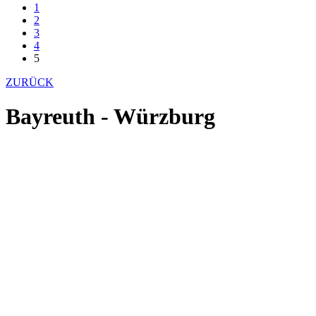
1
2
3
4
5
ZURÜCK
Bayreuth - Würzburg