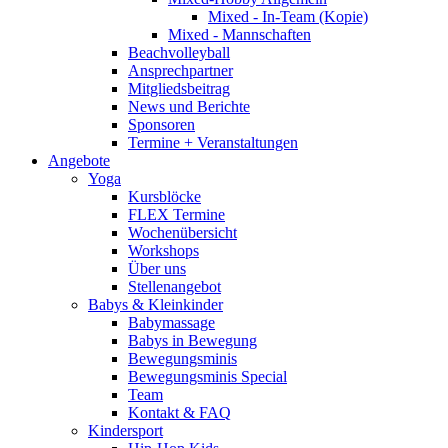
Mixed - In-Team (Kopie)
Mixed - Mannschaften
Beachvolleyball
Ansprechpartner
Mitgliedsbeitrag
News und Berichte
Sponsoren
Termine + Veranstaltungen
Angebote
Yoga
Kursblöcke
FLEX Termine
Wochenübersicht
Workshops
Über uns
Stellenangebot
Babys & Kleinkinder
Babymassage
Babys in Bewegung
Bewegungsminis
Bewegungsminis Special
Team
Kontakt & FAQ
Kindersport