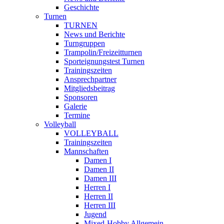
Geschichte
Turnen
TURNEN
News und Berichte
Turngruppen
Trampolin/Freizeitturnen
Sporteignungstest Turnen
Trainingszeiten
Ansprechpartner
Mitgliedsbeitrag
Sponsoren
Galerie
Termine
Volleyball
VOLLEYBALL
Trainingszeiten
Mannschaften
Damen I
Damen II
Damen III
Herren I
Herren II
Herren III
Jugend
Mixed-Hobby Allgemein