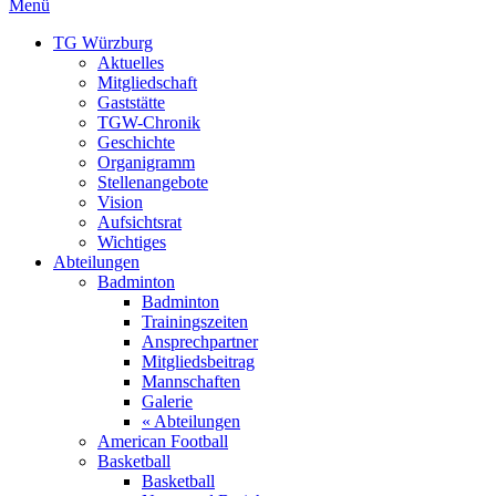
Menü
TG Würzburg
Aktuelles
Mitgliedschaft
Gaststätte
TGW-Chronik
Geschichte
Organigramm
Stellenangebote
Vision
Aufsichtsrat
Wichtiges
Abteilungen
Badminton
Badminton
Trainingszeiten
Ansprechpartner
Mitgliedsbeitrag
Mannschaften
Galerie
« Abteilungen
American Football
Basketball
Basketball