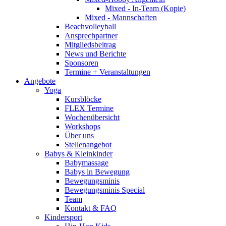
Mixed - In-Team (Kopie)
Mixed - Mannschaften
Beachvolleyball
Ansprechpartner
Mitgliedsbeitrag
News und Berichte
Sponsoren
Termine + Veranstaltungen
Angebote
Yoga
Kursblöcke
FLEX Termine
Wochenübersicht
Workshops
Über uns
Stellenangebot
Babys & Kleinkinder
Babymassage
Babys in Bewegung
Bewegungsminis
Bewegungsminis Special
Team
Kontakt & FAQ
Kindersport