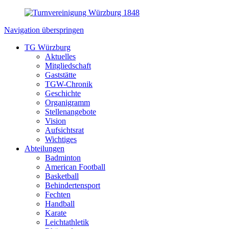
Navigation überspringen
TG Würzburg
Aktuelles
Mitgliedschaft
Gaststätte
TGW-Chronik
Geschichte
Organigramm
Stellenangebote
Vision
Aufsichtsrat
Wichtiges
Abteilungen
Badminton
American Football
Basketball
Behindertensport
Fechten
Handball
Karate
Leichtathletik