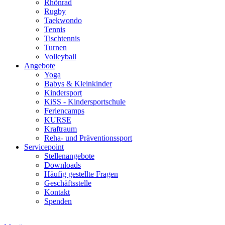
Rhönrad
Rugby
Taekwondo
Tennis
Tischtennis
Turnen
Volleyball
Angebote
Yoga
Babys & Kleinkinder
Kindersport
KiSS - Kindersportschule
Feriencamps
KURSE
Kraftraum
Reha- und Präventionssport
Servicepoint
Stellenangebote
Downloads
Häufig gestellte Fragen
Geschäftsstelle
Kontakt
Spenden