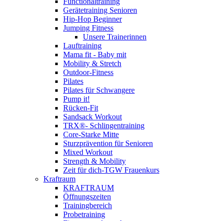
Functionaltraining
Gerätetraining Senioren
Hip-Hop Beginner
Jumping Fitness
Unsere Trainerinnen
Lauftraining
Mama fit - Baby mit
Mobility & Stretch
Outdoor-Fitness
Pilates
Pilates für Schwangere
Pump it!
Rücken-Fit
Sandsack Workout
TRX®- Schlingentraining
Core-Starke Mitte
Sturzprävention für Senioren
Mixed Workout
Strength & Mobility
Zeit für dich-TGW Frauenkurs
Kraftraum
KRAFTRAUM
Öffnungszeiten
Trainingbereich
Probetraining