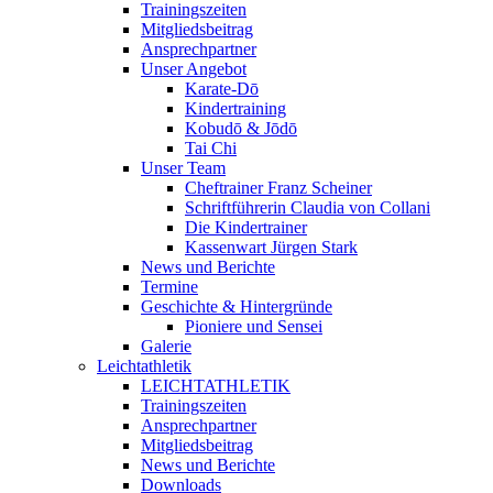
Trainingszeiten
Mitgliedsbeitrag
Ansprechpartner
Unser Angebot
Karate-Dō
Kindertraining
Kobudō & Jōdō
Tai Chi
Unser Team
Cheftrainer Franz Scheiner
Schriftführerin Claudia von Collani
Die Kindertrainer
Kassenwart Jürgen Stark
News und Berichte
Termine
Geschichte & Hintergründe
Pioniere und Sensei
Galerie
Leichtathletik
LEICHTATHLETIK
Trainingszeiten
Ansprechpartner
Mitgliedsbeitrag
News und Berichte
Downloads