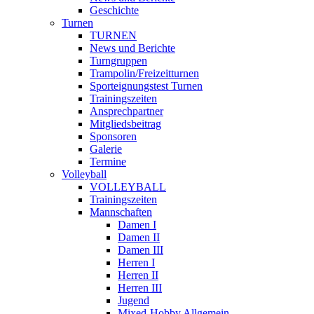
Geschichte
Turnen
TURNEN
News und Berichte
Turngruppen
Trampolin/Freizeitturnen
Sporteignungstest Turnen
Trainingszeiten
Ansprechpartner
Mitgliedsbeitrag
Sponsoren
Galerie
Termine
Volleyball
VOLLEYBALL
Trainingszeiten
Mannschaften
Damen I
Damen II
Damen III
Herren I
Herren II
Herren III
Jugend
Mixed-Hobby Allgemein