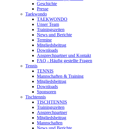
Geschichte
Presse
Taekwondo
TAEKWONDO
Unser Team
Trainingszeiten
News und Berichte
Termine
Mitgliedsbeitrag
Downloads
Ansprechpartner und Kontakt
FAQ - Häufig gestellte Fragen
Tennis
TENNIS
Mannschaften & Training
Mitgliedsbeitrag
Downloads
Sponsoren
Tischtennis
TISCHTENNIS
Trainingszeiten
Ansprechpartner
Mitgliedsbeitrag
Mannschaften
News und Berichte