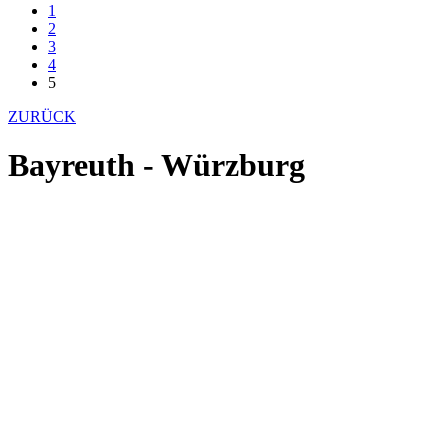
1
2
3
4
5
ZURÜCK
Bayreuth - Würzburg