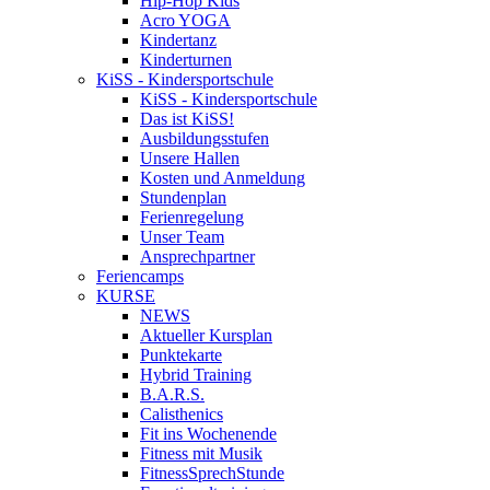
Hip-Hop Kids
Acro YOGA
Kindertanz
Kinderturnen
KiSS - Kindersportschule
KiSS - Kindersportschule
Das ist KiSS!
Ausbildungsstufen
Unsere Hallen
Kosten und Anmeldung
Stundenplan
Ferienregelung
Unser Team
Ansprechpartner
Feriencamps
KURSE
NEWS
Aktueller Kursplan
Punktekarte
Hybrid Training
B.A.R.S.
Calisthenics
Fit ins Wochenende
Fitness mit Musik
FitnessSprechStunde