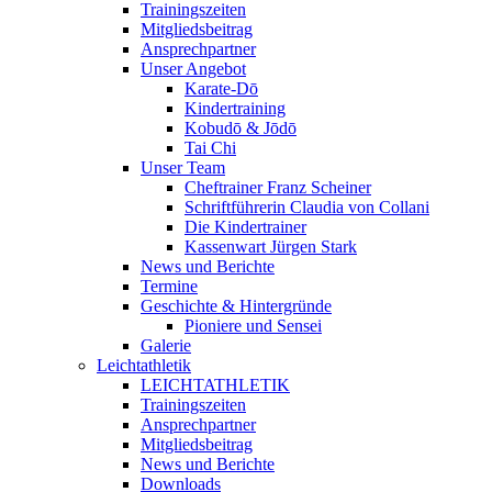
Trainingszeiten
Mitgliedsbeitrag
Ansprechpartner
Unser Angebot
Karate-Dō
Kindertraining
Kobudō & Jōdō
Tai Chi
Unser Team
Cheftrainer Franz Scheiner
Schriftführerin Claudia von Collani
Die Kindertrainer
Kassenwart Jürgen Stark
News und Berichte
Termine
Geschichte & Hintergründe
Pioniere und Sensei
Galerie
Leichtathletik
LEICHTATHLETIK
Trainingszeiten
Ansprechpartner
Mitgliedsbeitrag
News und Berichte
Downloads