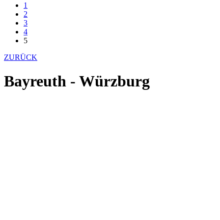
1
2
3
4
5
ZURÜCK
Bayreuth - Würzburg