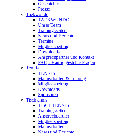
Geschichte
Presse
Taekwondo
TAEKWONDO
Unser Team
Trainingszeiten
News und Berichte
Termine
Mitgliedsbeitrag
Downloads
Ansprechpartner und Kontakt
FAQ - Häufig gestellte Fragen
Tennis
TENNIS
Mannschaften & Training
Mitgliedsbeitrag
Downloads
Sponsoren
Tischtennis
TISCHTENNIS
Trainingszeiten
Ansprechpartner
Mitgliedsbeitrag
Mannschaften
News und Berichte