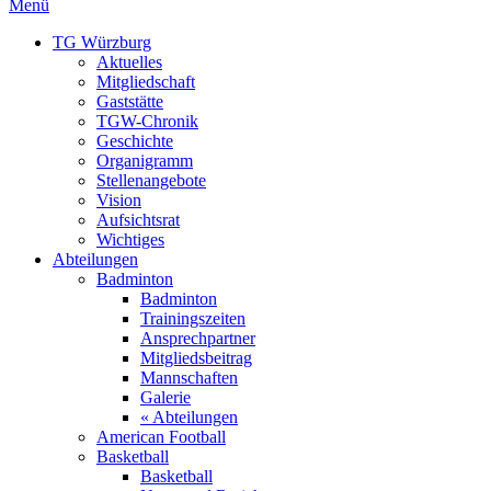
Menü
TG Würzburg
Aktuelles
Mitgliedschaft
Gaststätte
TGW-Chronik
Geschichte
Organigramm
Stellenangebote
Vision
Aufsichtsrat
Wichtiges
Abteilungen
Badminton
Badminton
Trainingszeiten
Ansprechpartner
Mitgliedsbeitrag
Mannschaften
Galerie
« Abteilungen
American Football
Basketball
Basketball