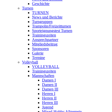
Geschichte
Turnen
TURNEN
News und Berichte
Turngruppen
Trampolin/Freizeitturnen
Sporteignungstest Turnen
Trainingszeiten
Ansprechpartner
Mitgliedsbeitrag
Sponsoren
Galerie
Termine
Volleyball
VOLLEYBALL
Trainingszeiten
Mannschaften
Damen I
Damen II
Damen III
Herren I
Herren II
Herren III
Jugend
Mixed-Hobby Allgemein