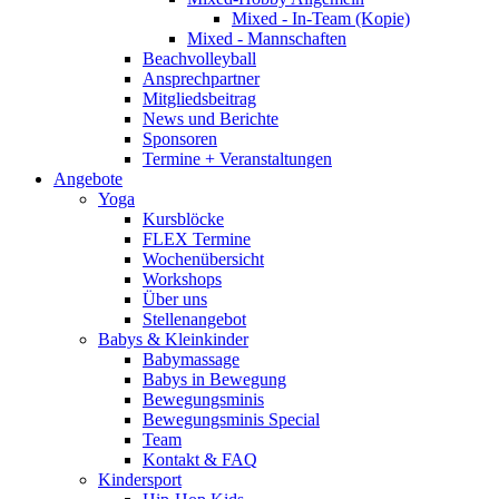
Mixed - In-Team (Kopie)
Mixed - Mannschaften
Beachvolleyball
Ansprechpartner
Mitgliedsbeitrag
News und Berichte
Sponsoren
Termine + Veranstaltungen
Angebote
Yoga
Kursblöcke
FLEX Termine
Wochenübersicht
Workshops
Über uns
Stellenangebot
Babys & Kleinkinder
Babymassage
Babys in Bewegung
Bewegungsminis
Bewegungsminis Special
Team
Kontakt & FAQ
Kindersport