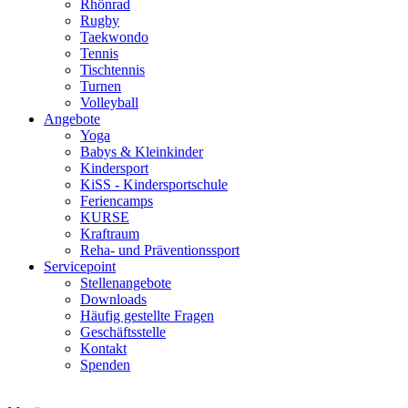
Rhönrad
Rugby
Taekwondo
Tennis
Tischtennis
Turnen
Volleyball
Angebote
Yoga
Babys & Kleinkinder
Kindersport
KiSS - Kindersportschule
Feriencamps
KURSE
Kraftraum
Reha- und Präventionssport
Servicepoint
Stellenangebote
Downloads
Häufig gestellte Fragen
Geschäftsstelle
Kontakt
Spenden