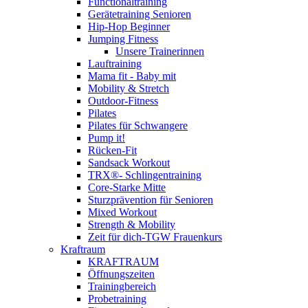
Functionaltraining
Gerätetraining Senioren
Hip-Hop Beginner
Jumping Fitness
Unsere Trainerinnen
Lauftraining
Mama fit - Baby mit
Mobility & Stretch
Outdoor-Fitness
Pilates
Pilates für Schwangere
Pump it!
Rücken-Fit
Sandsack Workout
TRX®- Schlingentraining
Core-Starke Mitte
Sturzprävention für Senioren
Mixed Workout
Strength & Mobility
Zeit für dich-TGW Frauenkurs
Kraftraum
KRAFTRAUM
Öffnungszeiten
Trainingbereich
Probetraining