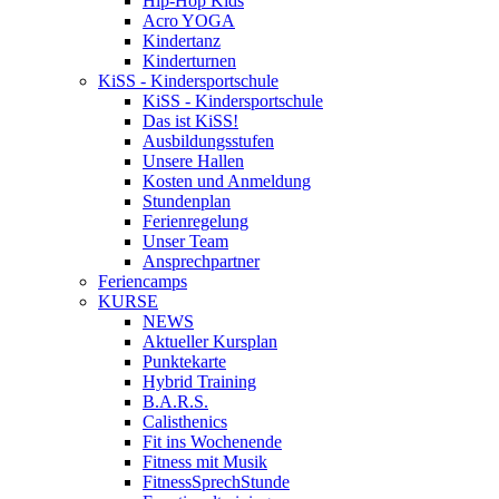
Hip-Hop Kids
Acro YOGA
Kindertanz
Kinderturnen
KiSS - Kindersportschule
KiSS - Kindersportschule
Das ist KiSS!
Ausbildungsstufen
Unsere Hallen
Kosten und Anmeldung
Stundenplan
Ferienregelung
Unser Team
Ansprechpartner
Feriencamps
KURSE
NEWS
Aktueller Kursplan
Punktekarte
Hybrid Training
B.A.R.S.
Calisthenics
Fit ins Wochenende
Fitness mit Musik
FitnessSprechStunde