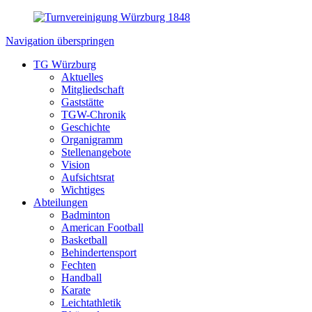
Navigation überspringen
TG Würzburg
Aktuelles
Mitgliedschaft
Gaststätte
TGW-Chronik
Geschichte
Organigramm
Stellenangebote
Vision
Aufsichtsrat
Wichtiges
Abteilungen
Badminton
American Football
Basketball
Behindertensport
Fechten
Handball
Karate
Leichtathletik