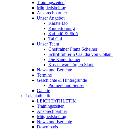
Trainingszeiten
Mitgliedsbeitrag
Ansprechpartner
Unser Angebot
Karate-Dō
Kindertraining
Kobudō & Jōdō
Tai Chi
Unser Team
Cheftrainer Franz Scheiner
Schriftführerin Claudia von Collani
Die Kindertrainer
Kassenwart Jürgen Stark
News und Berichte
Termine
Geschichte & Hintergründe
Pioniere und Sensei
Galerie
Leichtathletik
LEICHTATHLETIK
Trainingszeiten
Ansprechpartner
Mitgliedsbeitrag
News und Berichte
Downloads