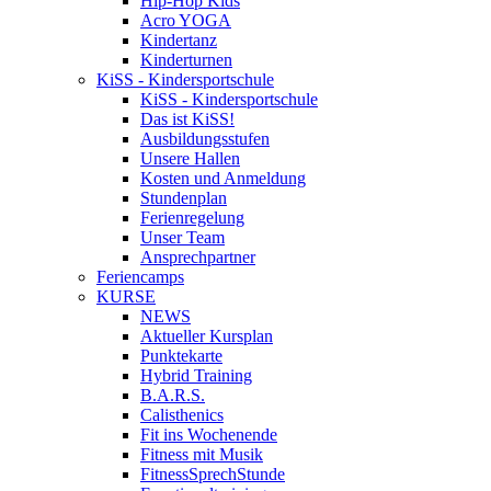
Hip-Hop Kids
Acro YOGA
Kindertanz
Kinderturnen
KiSS - Kindersportschule
KiSS - Kindersportschule
Das ist KiSS!
Ausbildungsstufen
Unsere Hallen
Kosten und Anmeldung
Stundenplan
Ferienregelung
Unser Team
Ansprechpartner
Feriencamps
KURSE
NEWS
Aktueller Kursplan
Punktekarte
Hybrid Training
B.A.R.S.
Calisthenics
Fit ins Wochenende
Fitness mit Musik
FitnessSprechStunde