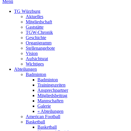
Menü
TG Würzburg
Aktuelles
Mitgliedschaft
Gaststätte
TGW-Chronik
Geschichte
Organigramm
Stellenangebote
Vision
Aufsichtsrat
Wichtiges
Abteilungen
Badminton
Badminton
Trainingszeiten
Ansprechpartner
Mitgliedsbeitrag
Mannschaften
Galerie
« Abteilungen
American Football
Basketball
Basketball