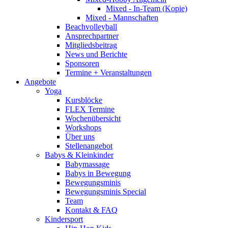
Mixed - In-Team (Kopie)
Mixed - Mannschaften
Beachvolleyball
Ansprechpartner
Mitgliedsbeitrag
News und Berichte
Sponsoren
Termine + Veranstaltungen
Angebote
Yoga
Kursblöcke
FLEX Termine
Wochenübersicht
Workshops
Über uns
Stellenangebot
Babys & Kleinkinder
Babymassage
Babys in Bewegung
Bewegungsminis
Bewegungsminis Special
Team
Kontakt & FAQ
Kindersport