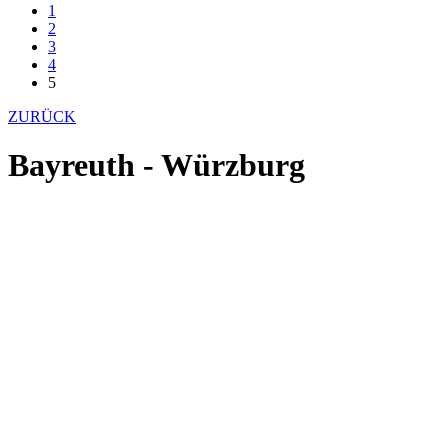
1
2
3
4
5
ZURÜCK
Bayreuth - Würzburg