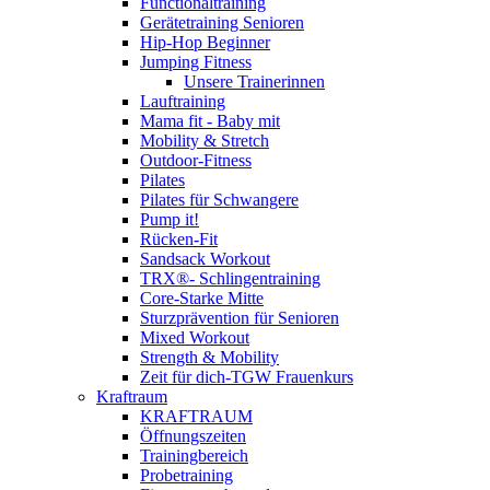
Functionaltraining
Gerätetraining Senioren
Hip-Hop Beginner
Jumping Fitness
Unsere Trainerinnen
Lauftraining
Mama fit - Baby mit
Mobility & Stretch
Outdoor-Fitness
Pilates
Pilates für Schwangere
Pump it!
Rücken-Fit
Sandsack Workout
TRX®- Schlingentraining
Core-Starke Mitte
Sturzprävention für Senioren
Mixed Workout
Strength & Mobility
Zeit für dich-TGW Frauenkurs
Kraftraum
KRAFTRAUM
Öffnungszeiten
Trainingbereich
Probetraining