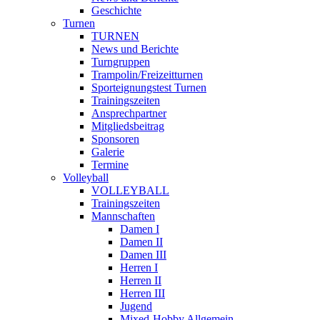
Geschichte
Turnen
TURNEN
News und Berichte
Turngruppen
Trampolin/Freizeitturnen
Sporteignungstest Turnen
Trainingszeiten
Ansprechpartner
Mitgliedsbeitrag
Sponsoren
Galerie
Termine
Volleyball
VOLLEYBALL
Trainingszeiten
Mannschaften
Damen I
Damen II
Damen III
Herren I
Herren II
Herren III
Jugend
Mixed-Hobby Allgemein