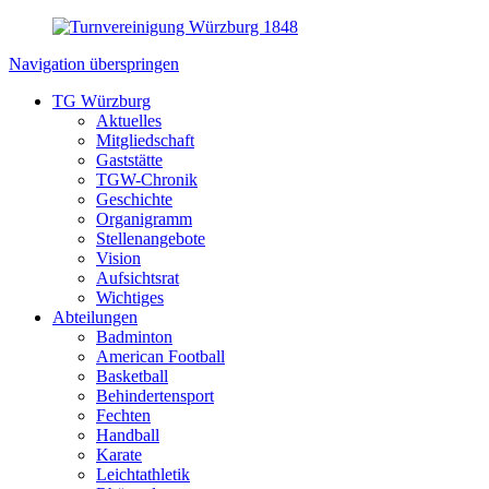
Navigation überspringen
TG Würzburg
Aktuelles
Mitgliedschaft
Gaststätte
TGW-Chronik
Geschichte
Organigramm
Stellenangebote
Vision
Aufsichtsrat
Wichtiges
Abteilungen
Badminton
American Football
Basketball
Behindertensport
Fechten
Handball
Karate
Leichtathletik