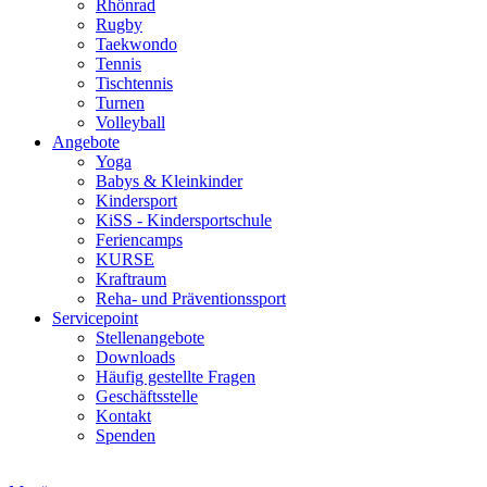
Rhönrad
Rugby
Taekwondo
Tennis
Tischtennis
Turnen
Volleyball
Angebote
Yoga
Babys & Kleinkinder
Kindersport
KiSS - Kindersportschule
Feriencamps
KURSE
Kraftraum
Reha- und Präventionssport
Servicepoint
Stellenangebote
Downloads
Häufig gestellte Fragen
Geschäftsstelle
Kontakt
Spenden