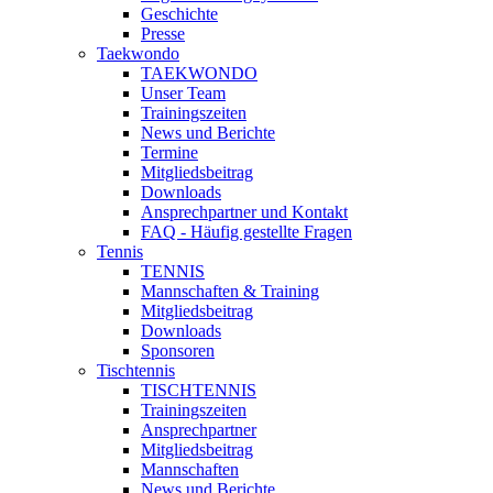
Geschichte
Presse
Taekwondo
TAEKWONDO
Unser Team
Trainingszeiten
News und Berichte
Termine
Mitgliedsbeitrag
Downloads
Ansprechpartner und Kontakt
FAQ - Häufig gestellte Fragen
Tennis
TENNIS
Mannschaften & Training
Mitgliedsbeitrag
Downloads
Sponsoren
Tischtennis
TISCHTENNIS
Trainingszeiten
Ansprechpartner
Mitgliedsbeitrag
Mannschaften
News und Berichte